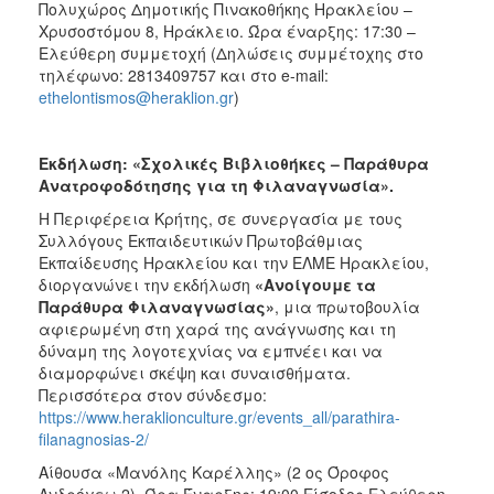
Πολυχώρος Δημοτικής Πινακοθήκης Ηρακλείου –
Χρυσοστόμου 8, Ηράκλειο.
Ώρα έναρξης: 17:30 –
Ελεύθερη συμμετοχή (Δηλώσεις συμμέτοχης στο
τηλέφωνο: 2813409757 και στο e-mail:
ethelontismos@heraklion.gr
)
Εκδήλωση: «Σχολικές Βιβλιοθήκες – Παράθυρα
Ανατροφοδότησης για τη Φιλαναγνωσία».
Η Περιφέρεια Κρήτης, σε συνεργασία με τους
Συλλόγους Εκπαιδευτικών Πρωτοβάθμιας
Εκπαίδευσης Ηρακλείου και την ΕΛΜΕ Ηρακλείου,
διοργανώνει την εκδήλωση
«Ανοίγουμε τα
Παράθυρα Φιλαναγνωσίας»
, μια πρωτοβουλία
αφιερωμένη στη χαρά της ανάγνωσης και τη
δύναμη της λογοτεχνίας να εμπνέει και να
διαμορφώνει σκέψη και συναισθήματα.
Περισσότερα στον σύνδεσμο:
https://www.heraklionculture.gr/events_all/parathira-
filanagnosias-2/
Αίθουσα «Μανόλης Καρέλλης» (2 ος Όροφος
Ανδρόγεω 2).
Ώρα Έναρξης: 19:00 Είσοδος Ελεύθερη