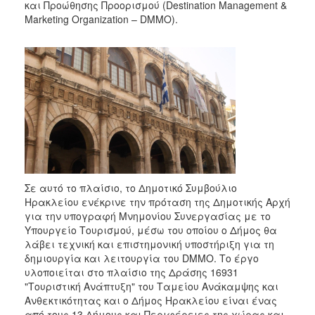
και Προώθησης Προορισμού (Destination Management &
2017
Marketing Organization – DMMO).
2016
2015
2013
2012
2011
2010
2006
Σε αυτό το πλαίσιο, το Δημοτικό Συμβούλιο
Ηρακλείου ενέκρινε την πρόταση της Δημοτικής Αρχή
για την υπογραφή Μνημονίου Συνεργασίας με το
ΔΗΜΟΤΗΣ
Υπουργείο Τουρισμού, μέσω του οποίου ο Δήμος θα
λάβει τεχνική και επιστημονική υποστήριξη για τη
ΕΠΙΣΚΕΠΤΗΣ
δημιουργία και λειτουργία του DMMO. Το έργο
υλοποιείται στο πλαίσιο της Δράσης 16931
"Τουριστική Ανάπτυξη" του Ταμείου Ανάκαμψης και
ΗΡΑΚΛΕΙΟ
ΓΙΑ...
Ανθεκτικότητας και ο Δήμος Ηρακλείου είναι ένας
από τους 13 Δήμους και Περιφέρειες της χώρας και