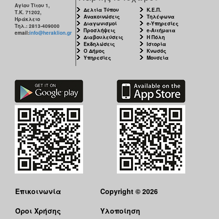
Αγίου Τίτου 1,
Δελτία Τύπου
Κ.Ε.Π.
Τ.Κ. 71202,
Ανακοινώσεις
Τηλέφωνα
Ηράκλειο
Διαγωνισμοί
e-Υπηρεσίες
Τηλ.: 2813-409000
Προσλήψεις
e-Αιτήματα
email:
info@heraklion.gr
Διαβουλεύσεις
Η Πόλη
Εκδηλώσεις
Ιστορία
Ο Δήμος
Κνωσός
Υπηρεσίες
Μουσεία
Επικοινωνία
Copyright © 2026
Όροι Χρήσης
Υλοποίηση