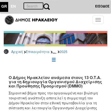
GR
EN
ΕΙΣΟΔΟΣ
ΕΠΙΚΑΙΡΟΤΗΤΑ
Toggle
navigati
Δελτία
Τύπου
Αρχείο
2026
...
Αρχική
Επικαιρότητα
2025
2025
2024
2023
2022
Ο Δήμος Ηρακλείου ανάμεσα στους 13 Ο.Τ.Α.
για τη δημιουργία Οργανισμού Διαχείρισης
2021
και Προώθησης Προορισμού (DMMO)
2020
Σημαντικό βήμα προς την οργανωμένη και βιώσιμη
τουριστική ανάπτυξη αποτελεί η συμμετοχή του
2019
Δήμου Ηρακλείου στην εθνική πρωτοβουλία για τη
2018
σύσταση και λειτουργία Οργανισμού Διαχείρισης