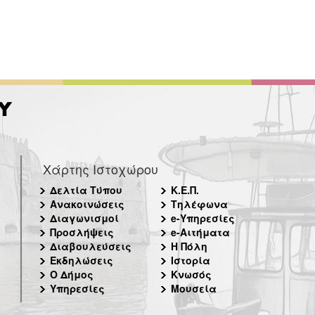
Χάρτης Ιστοχώρου
Δελτία Τύπου
Κ.Ε.Π.
Ανακοινώσεις
Τηλέφωνα
Διαγωνισμοί
e-Υπηρεσίες
Προσλήψεις
e-Αιτήματα
Διαβουλεύσεις
Η Πόλη
Εκδηλώσεις
Ιστορία
Ο Δήμος
Κνωσός
Υπηρεσίες
Μουσεία