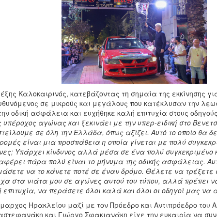
έξης Καλοκαιρινός, κατεβάζοντας τη σημαία της εκκίνησης γι
θυνόμενος σε μικρούς και μεγάλους που κατέκλυσαν την λεω
την οδική ασφάλεια και ευχήθηκε καλή επιτυχία στους οδηγο
 υπέροχος αγώνας και ξεκινάει με την υπερ-ειδική στο Βενετσ
στείλουμε σε όλη την Ελλάδα, όπως αξίζει. Αυτό το οποίο θα δεί
ρομές είναι μια προσπάθεια η οποία γίνεται με πολύ συγκεκρ
ες; Υπάρχει κίνδυνος αλλά μέσα σε ένα πολύ συγκεκριμένο κ
αφέρει πάρα πολύ είναι το μήνυμα της οδικής ασφάλειας. Αυτ
μάσετε να το κάνετε ποτέ σε έναν δρόμο. Θέλετε να τρέξετε 
χα στα νιάτα μου σε αγώνες αυτού του τύπου, αλλά πρέπει να
 επιτυχία, να περάσετε όλοι καλά και όλοι οι οδηγοί μας να
μαρχος Ηρακλείου μαζί με τον Πρόεδρο και Αντιπρόεδρο του Α
στεφανάκη και Γιώργο Σφακιανάκη είχε την ευκαιρία να συν