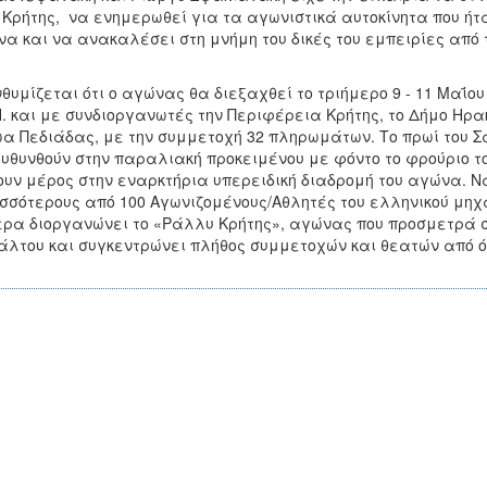
y Κρήτης, να ενημερωθεί για τα αγωνιστικά αυτοκίνητα που ή
α και να ανακαλέσει στη μνήμη του δικές του εμπειρίες από τ
.
θυμίζεται ότι ο αγώνας θα διεξαχθεί το τριήμερο 9 - 11 Μαΐου
Η. και με συνδιοργανωτές την Περιφέρεια Κρήτης, το Δήμο Ηρα
α Πεδιάδας, με την συμμετοχή 32 πληρωμάτων. Το πρωί του Σ
υθυνθούν στην παραλιακή προκειμένου με φόντο το φρούριο του
υν μέρος στην εναρκτήρια υπερειδική διαδρομή του αγώνα. Να
σσότερους από 100 Αγωνιζομένους/Αθλητές του ελληνικού μηχα
ρα διοργανώνει το «Ράλλυ Κρήτης», αγώνας που προσμετρά
λτου και συγκεντρώνει πλήθος συμμετοχών και θεατών από ό