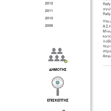
2012
Rall
αγών
2011
Rally
2010
Υπεν
2006
Α.Σ.
Μίνω
κατε
λάβο
περι
σήμε
Ασφά
ΔΗΜΟΤΗΣ
ΕΠΙΣΚΕΠΤΗΣ