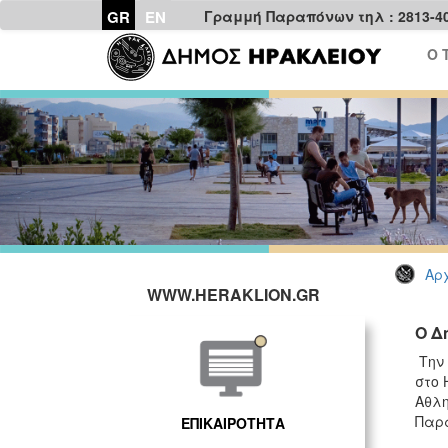
GR
EN
Γραμμή Παραπόνων τηλ : 2813-4
Ο 
Αρχ
WWW.HERAKLION.GR
Ο Δ
Την 
στο 
Αθλη
Παρα
ΕΠΙΚΑΙΡΟΤΗΤΑ