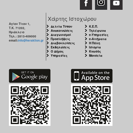
Χάρτης Ιστοχώρου
Αγίου Τίτου 1,
Δελτία Τύπου
Κ.Ε.Π.
Τ.Κ. 71202,
Ανακοινώσεις
Τηλέφωνα
Ηράκλειο
Διαγωνισμοί
e-Υπηρεσίες
Τηλ.: 2813-409000
Προσλήψεις
e-Αιτήματα
email:
info@heraklion.gr
Διαβουλεύσεις
Η Πόλη
Εκδηλώσεις
Ιστορία
Ο Δήμος
Κνωσός
Υπηρεσίες
Μουσεία