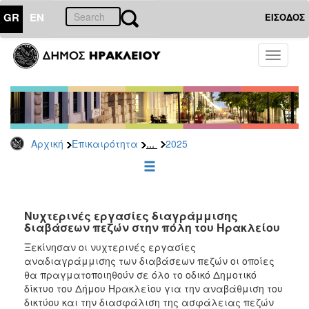
GR
EN
ΕΙΣΟΔΟΣ
ΕΠΙΚΑΙΡΟΤΗΤΑ
Toggle
navigati
Δελτία
Τύπου
Αρχείο
2026
...
Αρχική
Επικαιρότητα
2025
2025
2024
2023
2022
Νυχτερινές εργασίες διαγράμμισης
διαβάσεων πεζών στην πόλη του Ηρακλείου
2021
Ξεκίνησαν οι νυχτερινές εργασίες
2020
αναδιαγράμμισης των διαβάσεων πεζών οι οποίες
θα πραγματοποιηθούν σε όλο το οδικό Δημοτικό
2019
δίκτυο του Δήμου Ηρακλείου για την αναβάθμιση του
2018
δικτύου και την διασφάλιση της ασφάλειας πεζών