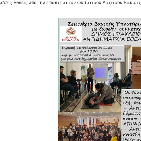
σσες-Bees», υπό την εποπτεία του φυσίατρου Λάζαρου Βακιρτζ