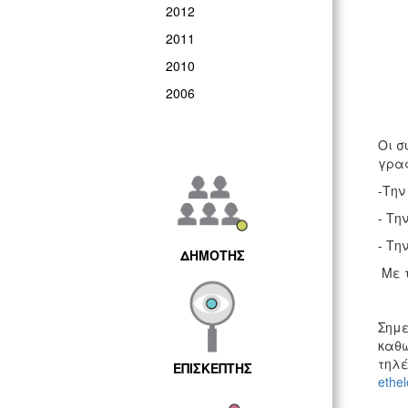
2012
2011
2010
2006
Οι σ
γραφ
-Την
- Τη
- Τη
ΔΗΜΟΤΗΣ
Με τ
Σημε
καθώ
τηλέ
ΕΠΙΣΚΕΠΤΗΣ
ethe