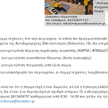
υμμετέχοντες στο νέο σεμινάριο, το οποίο θα πραγματοποιηθεί 
εία της Αντιδημαρχίας Εθελοντισμού (Κυδωνίας 19), θα επιμ
 αντιμετώπιση θύματος καρδιακής ανακοπής (ΚΑΡΠΑ | ΑΠΙΝΙΔΩΤ
ν αντιμετώπιση αναίσθητου θύματος (θέση ανάνηψης)
ν αντιμετώπιση πνιγμονής από ξένο σώμα.
ην ολοκλήρωση του σεμιναρίου, οι συμμετέχοντες λαμβάνουν 
ιώνεται ότι η συμμετοχή είναι δωρεάν, αλλά η έγκαιρη εκδή
ς θα είναι για περιορισμένο αριθμό ατόμων. Οι ενδιαφερόμε
φωνο 2813409757 καθημερινά από 8:30 - 14.00 και μέσω της ηλ
lontismos@heraklion.gr
.