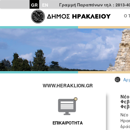
GR
EN
Γραμμή Παραπόνων τηλ : 2813-4
Ο 
Αρχ
WWW.HERAKLION.GR
Νέο
Φεβ
Φεβ
Νέο 
Ηρακ
ΕΠΙΚΑΙΡΟΤΗΤΑ
δρά