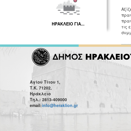
Αξίζ
πραγ
πραγ
ΗΡΑΚΛΕΙΟ ΓΙΑ...
τις 
συμμ
Αγίου Τίτου 1,
Τ.Κ. 71202,
Ηράκλειο
Τηλ.: 2813-409000
email:
info@heraklion.gr