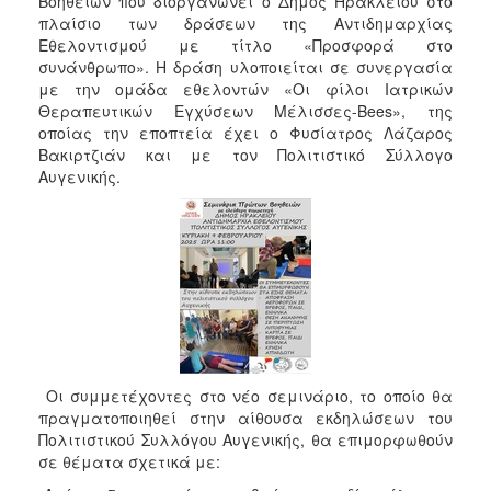
Βοηθειών που διοργανώνει ο Δήμος Ηρακλείου στο
2017
πλαίσιο των δράσεων της Αντιδημαρχίας
Εθελοντισμού με τίτλο «Προσφορά στο
2016
συνάνθρωπο». Η δράση υλοποιείται σε συνεργασία
2015
με την ομάδα εθελοντών «Οι φίλοι Ιατρικών
Θεραπευτικών Εγχύσεων Μέλισσες-Bees», της
2013
οποίας την εποπτεία έχει ο Φυσίατρος Λάζαρος
2012
Βακιρτζιάν και με τον Πολιτιστικό Σύλλογο
Αυγενικής.
2011
2010
2006
ΔΗΜΟΤΗΣ
Οι συμμετέχοντες στο νέο σεμινάριο, το οποίο θα
ΕΠΙΣΚΕΠΤΗΣ
πραγματοποιηθεί στην αίθουσα εκδηλώσεων του
Πολιτιστικού Συλλόγου Αυγενικής, θα επιμορφωθούν
ΗΡΑΚΛΕΙΟ
σε θέματα σχετικά με:
ΓΙΑ...