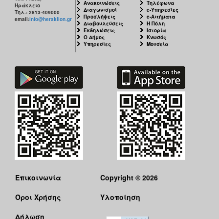
Ανακοινώσεις
Τηλέφωνα
Ηράκλειο
Διαγωνισμοί
e-Υπηρεσίες
Τηλ.: 2813-409000
Προσλήψεις
e-Αιτήματα
email:
info@heraklion.gr
Διαβουλεύσεις
Η Πόλη
Εκδηλώσεις
Ιστορία
Ο Δήμος
Κνωσός
Υπηρεσίες
Μουσεία
Επικοινωνία
Copyright © 2026
Όροι Χρήσης
Υλοποίηση
Δήλωση