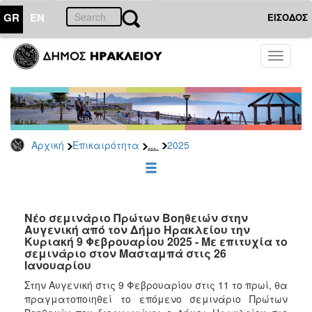
GR
EN
ΕΙΣΟΔΟΣ
ΕΠΙΚΑΙΡΟΤΗΤΑ
Toggle
navigati
Δελτία
Τύπου
Αρχείο
2026
...
Αρχική
Επικαιρότητα
2025
2025
2024
2023
2022
Νέο σεμινάριο Πρώτων Βοηθειών στην
Αυγενική από τον Δήμο Ηρακλείου την
2021
Κυριακή 9 Φεβρουαρίου 2025 - Με επιτυχία το
σεμινάριο στον Μασταμπά στις 26
2020
Ιανουαρίου
2019
Στην Αυγενική στις 9 Φεβρουαρίου στις 11 το πρωί, θα
πραγματοποιηθεί το επόμενο σεμινάριο Πρώτων
2018