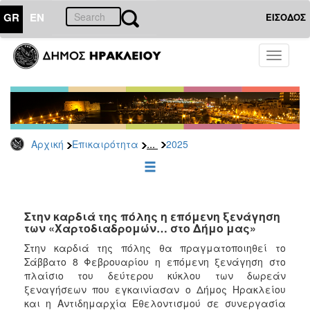
GR
EN
ΕΙΣΟΔΟΣ
ΕΠΙΚΑΙΡΟΤΗΤΑ
Toggle
navigati
Δελτία
Τύπου
Αρχείο
2026
...
Αρχική
Επικαιρότητα
2025
2025
2024
2023
2022
Στην καρδιά της πόλης η επόμενη ξενάγηση
των «Χαρτοδιαδρομών… στο Δήμο μας»
2021
Στην καρδιά της πόλης θα πραγματοποιηθεί το
2020
Σάββατο 8 Φεβρουαρίου η επόμενη ξενάγηση στο
πλαίσιο του δεύτερου κύκλου των δωρεάν
2019
ξεναγήσεων που εγκαινίασαν ο Δήμος Ηρακλείου
2018
και η Αντιδημαρχία Εθελοντισμού σε συνεργασία