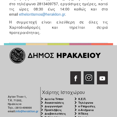
στο τηλέφωνο 2813409757, εργάσιμες ημέρες, κατά
τις ώρες 08:30 έως 14:00 καθώς και στο
email
ethelontismos@heraklion.gr
.
Η συμμετοχή είναι ελεύθερη σε όλες τις
Χαρτοδιαδρομές και τηρείται σειρά
προτεραιότητας.
Χάρτης Ιστοχώρου
Αγίου Τίτου 1,
Δελτία Τύπου
Κ.Ε.Π.
Τ.Κ. 71202,
Ανακοινώσεις
Τηλέφωνα
Ηράκλειο
Διαγωνισμοί
e-Υπηρεσίες
Τηλ.: 2813-409000
Προσλήψεις
e-Αιτήματα
email:
info@heraklion.gr
Διαβουλεύσεις
Η Πόλη