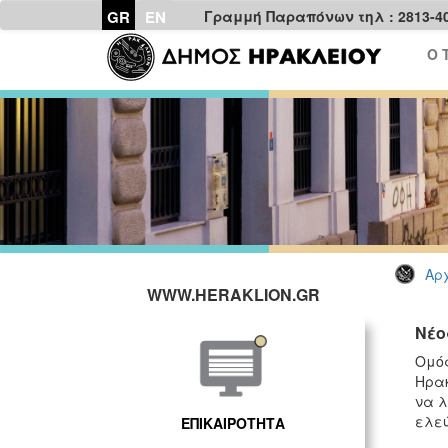
GR
EN
Γραμμή Παραπόνων τηλ : 2813-4
Ο 
Αρχ
WWW.HERAKLION.GR
Νέο
Ομόφ
Ηρακ
να λ
ελεύ
ΕΠΙΚΑΙΡΟΤΗΤΑ