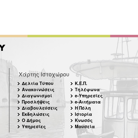
Χάρτης Ιστοχώρου
Δελτία Τύπου
Κ.Ε.Π.
Ανακοινώσεις
Τηλέφωνα
Διαγωνισμοί
e-Υπηρεσίες
Προσλήψεις
e-Αιτήματα
Διαβουλεύσεις
Η Πόλη
Εκδηλώσεις
Ιστορία
Ο Δήμος
Κνωσός
Υπηρεσίες
Μουσεία