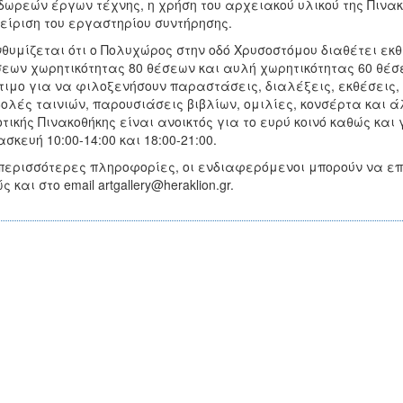
δωρεών έργων τέχνης, η χρήση του αρχειακού υλικού της Πινα
είριση του εργαστηρίου συντήρησης.
θυμίζεται ότι ο Πολυχώρος στην οδό Χρυσοστόμου διαθέτει ε
εων χωρητικότητας 80 θέσεων και αυλή χωρητικότητας 60 θέσε
τιμο για να φιλοξενήσουν παραστάσεις, διαλέξεις, εκθέσεις,
ολές ταινιών, παρουσιάσεις βιβλίων, ομιλίες, κονσέρτα και ά
τικής Πινακοθήκης είναι ανοικτός για το ευρύ κοινό καθώς κα
σκευή 10:00-14:00 και 18:00-21:00.
περισσότερες πληροφορίες, οι ενδιαφερόμενοι μπορούν να επ
 και στο email artgallery@heraklion.gr.