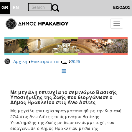
GR
EN
ΕΙΣΟΔΟΣ
ΕΠΙΚΑΙΡΟΤΗΤΑ
Toggle
navigati
Δελτία
Τύπου
Αρχείο
2026
...
Αρχική
Επικαιρότητα
2025
2025
2024
2023
2022
Με μεγάλη επιτυχία το σεμινάριο Βασικής
Υποστήριξης της Ζωής που διοργάνωσε ο
2021
Δήμος Ηρακλείου στις Άνω Ασίτες
2020
Με μεγάλη επιτυχία πραγματοποιήθηκε την Κυριακή
27/4 στις Άνω Ασίτες το σεμινάριο Βασικής
2019
Υποστήριξης της Ζωής με δωρεάν συμμετοχή, που
2018
διοργάνωσε ο Δήμος Ηρακλείου μέσω της