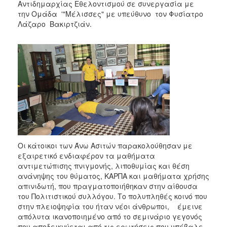
Αντιδημαρχίας Εθελοντισμού σε συνεργασία με
2017
την Ομάδα '"Μέλισσες" με υπεύθυνο τον Φυσίατρο
2016
Λάζαρο Βακιρτζιάν.
2015
2013
2012
2011
2010
2006
Οι κάτοικοι των Άνω Ασιτών παρακολούθησαν με
εξαιρετικό ενδιαφέρον τα μαθήματα
ΔΗΜΟΤΗΣ
αντιμετώπισης πνιγμονής, λιποθυμίας και θέση
ανάνηψης του θύματος, ΚΑΡΠΑ και μαθήματα χρήσης
ΕΠΙΣΚΕΠΤΗΣ
απινιδωτή, που πραγματοποιήθηκαν στην αίθουσα
του Πολιτιστικού συλλόγου. Το πολυπληθές κοινό που
στην πλειοψηφία του ήταν νέοι άνθρωποι, έμεινε
ΗΡΑΚΛΕΙΟ
ΓΙΑ...
απόλυτα ικανοποιημένο από το σεμινάριο γεγονός
που αποδεικνύεται από τις ερωτήσεις που υπέβαλε