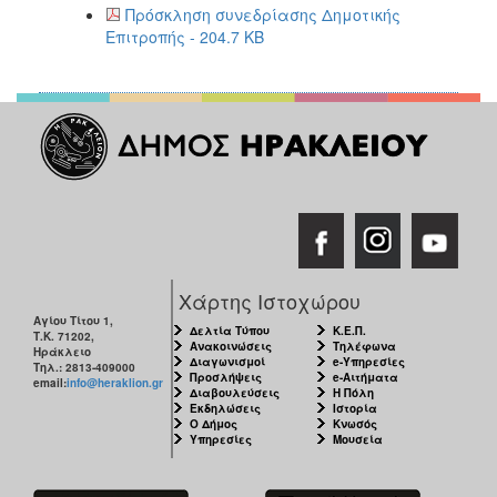
2017
Πρόσκληση συνεδρίασης Δημοτικής
Επιτροπής - 204.7 KB
2016
2015
2013
2012
2011
2010
2006
Χάρτης Ιστοχώρου
Αγίου Τίτου 1,
Δελτία Τύπου
Κ.Ε.Π.
Τ.Κ. 71202,
Ανακοινώσεις
Τηλέφωνα
Ηράκλειο
ΔΗΜΟΤΗΣ
Διαγωνισμοί
e-Υπηρεσίες
Τηλ.: 2813-409000
Προσλήψεις
e-Αιτήματα
email:
info@heraklion.gr
Διαβουλεύσεις
Η Πόλη
ΕΠΙΣΚΕΠΤΗΣ
Εκδηλώσεις
Ιστορία
Ο Δήμος
Κνωσός
Υπηρεσίες
Μουσεία
ΗΡΑΚΛΕΙΟ
ΓΙΑ...