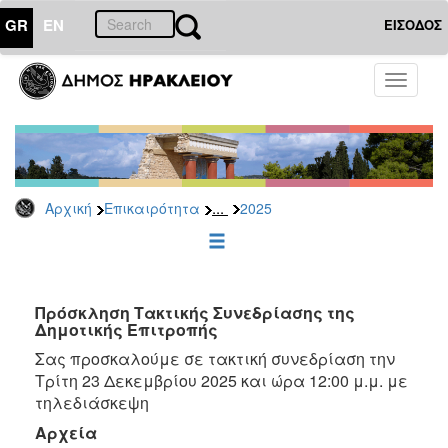
GR
EN
ΕΙΣΟΔΟΣ
ΕΠΙΚΑΙΡΟΤΗΤΑ
Toggle
navigati
Δελτία
Τύπου
Αρχείο
2026
...
Αρχική
Επικαιρότητα
2025
2025
2024
2023
2022
Πρόσκληση Τακτικής Συνεδρίασης της
Δημοτικής Επιτροπής
2021
Σας προσκαλούμε σε τακτική συνεδρίαση την
2020
Τρίτη 23 Δεκεμβρίου 2025 και ώρα 12:00 μ.μ. με
2019
τηλεδιάσκεψη
2018
Αρχεία