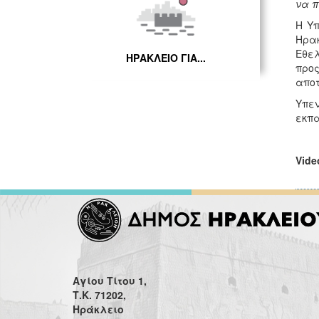
να π
Η Υπ
Ηρα
Εθελ
ΗΡΑΚΛΕΙΟ ΓΙΑ...
προς
αποτ
Υπε
εκπα
Vide
Αγίου Τίτου 1,
Τ.Κ. 71202,
Ηράκλειο