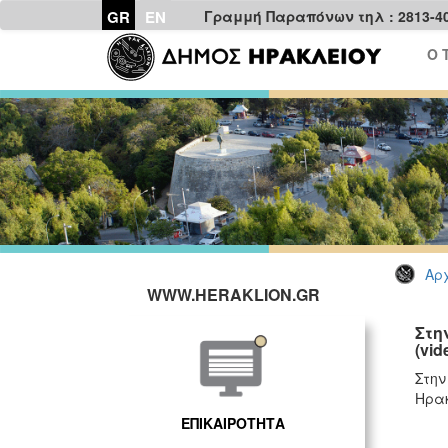
GR
EN
Γραμμή Παραπόνων τηλ : 2813-4
Ο 
Αρχ
WWW.HERAKLION.GR
Στη
(vid
Στην
Ηρακ
ΕΠΙΚΑΙΡΟΤΗΤΑ