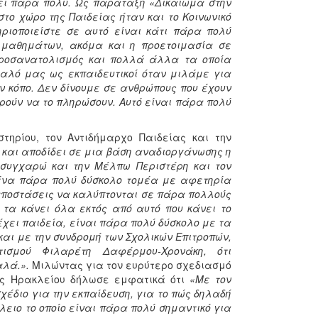
σει πάρα πολύ. Ως παράταξη «Δικαίωμα στην
το χώρο της Παιδείας ήταν και το Κοινωνικό
ηριοποιείστε σε αυτό είναι κάτι πάρα πολύ
ν μαθημάτων, ακόμα και η προετοιμασία σε
ροσανατολισμός και πολλά άλλα τα οποία
υαλό μας ως εκπαιδευτικοί όταν μιλάμε για
ν κόπο. Δεν δίνουμε σε ανθρώπους που έχουν
ορούν να το πληρώσουν. Αυτό είναι πάρα πολύ
τηρίου, τον Αντιδήμαρχο Παιδείας και την
ι και αποδίδει σε μια βάση αναδιοργάνωσης η
 συγχαρώ και την Μέλπω Περιστέρη και τον
 ένα πάρα πολύ δύσκολο τομέα με αφετηρία
 αποστάσεις να καλύπτονται σε πάρα πολλούς
α τα κάνει όλα εκτός από αυτό που κάνει το
έχει παιδεία, είναι πάρα πολύ δύσκολο με τα
αι με την συνδρομή των Σχολικών Επιτροπών,
ισμού Φιλαρέτη Δαφέρμου-Χρονάκη, ότι
αλά.».
Μιλώντας για τον ευρύτερο σχεδιασμό
χος Ηρακλείου δήλωσε εμφατικά ότι
«Με τον
έδιο για την εκπαίδευση, για το πώς δηλαδή
λειο το οποίο είναι πάρα πολύ σημαντικό για