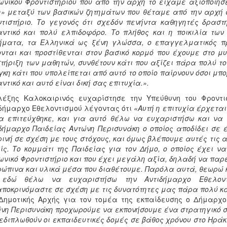
ωνικού Φροντιστηρίου που από την αρχή το είχαμε αξιοποιή
» μεταξύ των βασικών ζητημάτων που θέταμε από την αρχή σ
τιστήριο. Το γεγονός ότι σχεδόν πενήντα καθηγητές δραστ
ντικό και πολύ ελπιδοφόρο. Το πλήθος και η ποικιλία τω
ήματα, τα Ελληνικά ως ξένη γλώσσα, ο επαγγελματικός π
νται και προστίθενται στον βασικό κορμό που έχουμε στο μ
τήριξη των μαθητών, συνθέτουν κάτι που αξίζει πάρα πολύ το
κη κάτι που υπολείπεται από αυτό το οποίο παίρνουν όσοι μπ
ντικό και αυτό είναι δική σας επιτυχία.».
έξης Καλοκαιρινός ευχαρίστησε την Υπεύθυνη του Φροντισ
δήμαρχο Εθελοντισμού λέγοντας ότι
«Αυτή η επιτυχία έρχετα
α επιτεύχθηκε, και για αυτό θέλω να ευχαριστήσω και να
δήμαρχο Παιδείας Αντώνη Περισυνάκη ο οποίος αποδίδει σε
ινή σε σχέση με τους στόχους, και όμως βλέπουμε αυτές τις
ίς. Το κομμάτι της Παιδείας για τον Δήμο, ο οποίος έχει ν
ωνικό Φροντιστήριο και που έχει μεγάλη αξία, δηλαδή να παρ
ώπινα και υλικά μέσα που διαθέτουμε. Παρόλα αυτά, θεωρώ κ
 εδώ θέλω να ευχαριστήσω την Αντιδήμαρχο Εθελοντ
ποκρινόμαστε σε σχέση με τις δυνατότητες μας πάρα πολύ κ
Δημοτικής Αρχής για τον τομέα της εκπαίδευσης ο Δήμαρ
νη Περισυνάκη προχωρούμε να εκπονήσουμε ένα στρατηγικό σχ
εδιπλωθούν οι εκπαιδευτικές δομές σε βάθος χρόνου στο Ηράκ