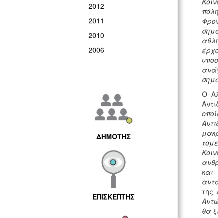
Κοιν
2012
πόλη
2011
Φρον
σημα
2010
αθλ
2006
έρχο
υποσ
ανάγ
σημα
Ο Αλ
Αντι
οποί
Αντι
μακρ
ΔΗΜΟΤΗΣ
τομε
Κοιν
ανθρ
και
αντα
της 
ΕΠΙΣΚΕΠΤΗΣ
Αντώ
θα ξ