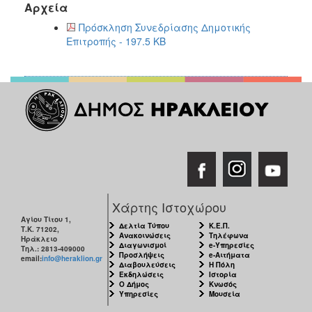
Αρχεία
2017
Πρόσκληση Συνεδρίασης Δημοτικής
2016
Επιτροπής - 197.5 KB
2015
2013
2012
2011
2010
2006
Χάρτης Ιστοχώρου
Αγίου Τίτου 1,
ΔΗΜΟΤΗΣ
Δελτία Τύπου
Κ.Ε.Π.
Τ.Κ. 71202,
Ανακοινώσεις
Τηλέφωνα
Ηράκλειο
Διαγωνισμοί
e-Υπηρεσίες
Τηλ.: 2813-409000
ΕΠΙΣΚΕΠΤΗΣ
Προσλήψεις
e-Αιτήματα
email:
info@heraklion.gr
Διαβουλεύσεις
Η Πόλη
Εκδηλώσεις
Ιστορία
ΗΡΑΚΛΕΙΟ
Ο Δήμος
Κνωσός
Υπηρεσίες
Μουσεία
ΓΙΑ...