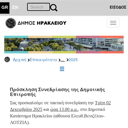
GR
EN
ΕΙΣΟΔΟΣ
ΕΠΙΚΑΙΡΟΤΗΤΑ
Toggle
navigati
Δελτία
Τύπου
Αρχείο
2026
...
Αρχική
Επικαιρότητα
2025
2025
2024
2023
2022
Πρόσκληση Συνεδρίασης της Δημοτικής
Επιτροπής
2021
Σας προσκαλούμε σε τακτική συνεδρίαση την
Τρίτη 02
2020
Δεκεμβρίου 2025
και
ώρα 13.00 μ.μ.
, στο Δημοτικό
2019
Κατάστημα Ηρακλείου (αίθουσα Ελευθ.Βενιζέλου-
ΛΟΤΖΙΑ).
2018