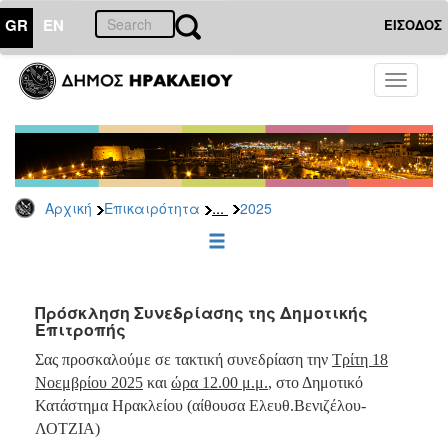
GR
EN
ΕΙΣΟΔΟΣ
ΕΠΙΚΑΙΡΟΤΗΤΑ
Toggle
navigati
Δελτία
Τύπου
Αρχείο
2026
...
Αρχική
Επικαιρότητα
2025
2025
2024
2023
2022
Πρόσκληση Συνεδρίασης της Δημοτικής
Επιτροπής
2021
Σας προσκαλούμε σε τακτική συνεδρίαση την
Τρίτη 18
2020
Νοεμβρίου 2025
και
ώρα 12.00 μ.μ.
, στο Δημοτικό
2019
Κατάστημα Ηρακλείου (αίθουσα Ελευθ.Βενιζέλου-
ΛΟΤΖΙΑ)
2018