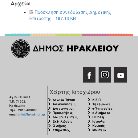
Αρχεία
2017
Πρόσκληση συνεδρίασης Δημοτικής
2016
Επιτροπής - 197.13 KB
2015
2013
2012
2011
2010
2006
Χάρτης Ιστοχώρου
Αγίου Τίτου 1,
ΔΗΜΟΤΗΣ
Δελτία Τύπου
Κ.Ε.Π.
Τ.Κ. 71202,
Ανακοινώσεις
Τηλέφωνα
Ηράκλειο
Διαγωνισμοί
e-Υπηρεσίες
Τηλ.: 2813-409000
ΕΠΙΣΚΕΠΤΗΣ
Προσλήψεις
e-Αιτήματα
email:
info@heraklion.gr
Διαβουλεύσεις
Η Πόλη
Εκδηλώσεις
Ιστορία
ΗΡΑΚΛΕΙΟ
Ο Δήμος
Κνωσός
Υπηρεσίες
Μουσεία
ΓΙΑ...