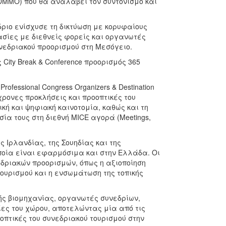
 (DMMO) που θα αναλάβει τον συντονισμό και
δριο ενίσχυσε τη δικτύωση με κορυφαίους
ασίες με διεθνείς φορείς και οργανωτές
νεδριακού προορισμού στη Μεσόγειο.
City Break & Conference προορισμός 365
rofessional Congress Organizers & Destination
ύγχρονες προκλήσεις και προοπτικές του
κή και ψηφιακή καινοτομία, καθώς και τη
ία τους στη διεθνή MICE αγορά (Meetings,
 Ιρλανδίας, της Σουηδίας και της
ποία είναι εφαρμόσιμα και στην Ελλάδα. Οι
εδριακών προορισμών, όπως η αξιοποίηση
τουρισμού και η ενσωμάτωση της τοπικής
ής βιομηχανίας, οργανωτές συνεδρίων,
ίες του χώρου, αποτελώντας μία από τις
οπτικές του συνεδριακού τουρισμού στην