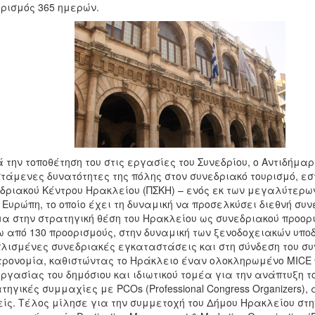
ρισμός 365 ημερών.
v
 την τοποθέτηση του στις εργασίες του Συνεδρίου, ο Αντιδήμα
τάμενες δυνατότητες της πόλης στον συνεδριακό τουρισμό, εστ
δριακού Κέντρου Ηρακλείου (ΠΣΚΗ) – ενός εκ των μεγαλύτερω
 Ευρώπη, το οποίο έχει τη δυναμική να προσελκύσει διεθνή σ
α στην στρατηγική θέση του Ηρακλείου ως συνεδριακού προορ
 από 130 προορισμούς, στην δυναμική των ξενοδοχειακών υποδ
λισμένες συνεδριακές εγκαταστάσεις και στη σύνδεση του συν
ρονομία, καθιστώντας το Ηράκλειο έναν ολοκληρωμένο MICE 
ργασίας του δημόσιου και ιδιωτικού τομέα για την ανάπτυξη τ
τηγικές συμμαχίες με PCOs (Professional Congress Organizers)
ίς. Τέλος μίλησε για την συμμετοχή του Δήμου Ηρακλείου στην