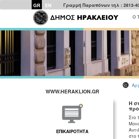
GR
EN
Γραμμή Παραπόνων τηλ : 2813-4
Ο 
Αρχ
WWW.HERAKLION.GR
Η σ
προ
Στο 
Μουσ
Αντι
ΕΠΙΚΑΙΡΟΤΗΤΑ
στο 