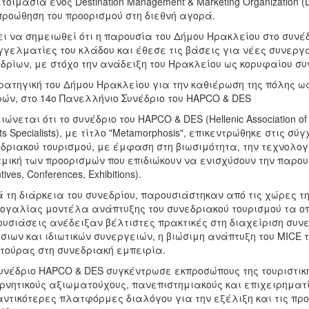
τοιμασία ενός Destination Management & Marketing Organization
προώθηση του προορισμού στη διεθνή αγορά.
ει να σημειωθεί ότι η παρουσία του Δήμου Ηρακλείου στο συνέ
γελματίες του κλάδου και έθεσε τις βάσεις για νέες συνεργ
δρίων, με στόχο την ανάδειξη του Ηρακλείου ως κορυφαίου συ
ρατηγική του Δήμου Ηρακλείου για την καθιέρωση της πόλης ως 
ών, στο 14ο Πανελλήνιο Συνέδριο του HAPCO & DES
ιώνεται ότι το συνέδριο του HAPCO & DES (Hellenic Association of P
ts Specialists), με τίτλο "Metamorphosis", επικεντρώθηκε στις σ
δριακού τουρισμού, με έμφαση στη βιωσιμότητα, την τεχνολογι
μική των προορισμών που επιδιώκουν να ενισχύσουν την παρουσ
tives, Conferences, Exhibitions).
 τη διάρκεια του συνεδρίου, παρουσιάστηκαν από τις χώρες της
ογαλίας μοντέλα ανάπτυξης του συνεδριακού τουρισμού τα ο
υσιάσεις ανέδειξαν βέλτιστες πρακτικές στη διαχείριση συν
σιων και ιδιωτικών συνεργειών, η βιώσιμη ανάπτυξη του MICE 
τούρας στη συνεδριακή εμπειρία.
υνέδριο HAPCO & DES συγκέντρωσε εκπροσώπους της τουριστικ
ρνητικούς αξιωματούχους, πανεπιστημιακούς και επιχειρηματ
ντικότερες πλατφόρμες διαλόγου για την εξέλιξη και τις προ