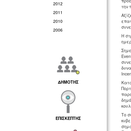
προε
2012
την 
2011
Αξίζ
2010
επαγ
συνε
2006
Η στ
ημερ
Σημε
Even
συνε
δυνα
Incen
ΔΗΜΟΤΗΣ
Κατά
Πορτ
παρο
δημό
κουλ
Το σ
ΕΠΙΣΚΕΠΤΗΣ
κυβε
σημα