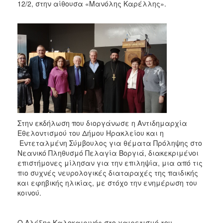
12/2, στην αίθουσα «Μανόλης Καρέλλης».
2017
2016
2015
2013
2012
2011
2010
2006
Στην εκδήλωση που διοργάνωσε η Αντιδημαρχία
Εθελοντισμού του Δήμου Ηρακλείου και η
Εντεταλμένη Σύμβουλος για θέματα Πρόληψης στο
Νεανικό Πληθυσμό Πελαγία Βοργιά, διακεκριμένοι
ΔΗΜΟΤΗΣ
επιστήμονες μίλησαν για την επιληψία, μια από τις
πιο συχνές νευρολογικές διαταραχές της παιδικής
ΕΠΙΣΚΕΠΤΗΣ
και εφηβικής ηλικίας, με στόχο την ενημέρωση του
κοινού.
ΗΡΑΚΛΕΙΟ
ΓΙΑ...
Ο Αλέξης Καλοκαιρινός στο χαιρετισμό του