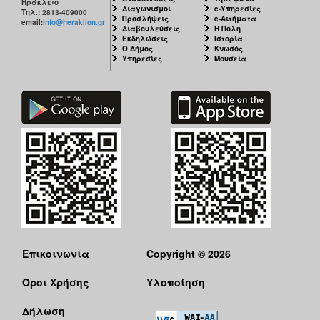
Ηράκλειο
Διαγωνισμοί
e-Υπηρεσίες
Τηλ.: 2813-409000
Προσλήψεις
e-Αιτήματα
email:
info@heraklion.gr
Διαβουλεύσεις
Η Πόλη
Εκδηλώσεις
Ιστορία
Ο Δήμος
Κνωσός
Υπηρεσίες
Μουσεία
Επικοινωνία
Copyright © 2026
Όροι Χρήσης
Υλοποίηση
Δήλωση