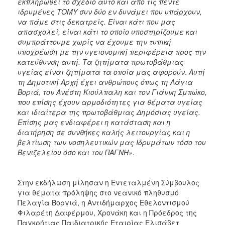
εκπληρωθεί το σχέδιο αυτό και από τις πέντε
ιδρυμένες ΤΟΜΥ συν δύο εν δυνάμει που υπάρχουν,
να πάμε στις δεκατρείς. Είναι κάτι που μας
απασχολεί, είναι κάτι το οποίο υποστηρίζουμε και
συμπράττουμε χωρίς να έχουμε την τυπική
υποχρέωση με την υγειονομική περιφέρεια προς την
κατεύθυνση αυτή. Τα ζητήματα πρωτοβάθμιας
υγείας είναι ζητήματα τα οποία μας αφορούν
.
Αυτή
τη Δημοτική Αρχή έχει ανθρώπους όπως τη Λάγια
Βοριά, τον Ανέστη Κιούλπαλη και τον Γιάννη Σμπώκο,
που επίσης έχουν αρμοδιότητες για θέματα υγείας
και ιδιαίτερα της πρωτοβάθμιας Δημόσιας υγείας.
Επίσης μας ενδιαφέρει η κατάσταση και η
διατήρηση σε συνθήκες καλής λειτουργίας και η
βελτίωση των νοσηλευτικών μας Ιδρυμάτων τόσο του
Βενιζελείου όσο και του ΠΑΓΝΗ».
Στην εκδήλωση μίλησαν η Εντεταλμένη Σύμβουλος
για θέματα πρόληψης στο νεανικό πληθυσμό
Πελαγία Βοργιά, η Αντιδήμαρχος Εθελοντισμού
Φιλαρέτη Δαφέρμου, Χρονάκη και η Πρόεδρος της
Παγκρήτιας Παιδιατρικής Εταιρίας Ελισάβετ