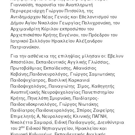
Γιαννούση, παρουσία του Αναπληρωτή
Περιφερειάρχη Γιώργου Πιτσούλη, της
Αντιδημάρχου Νέας Γενιάς και Εθελοντισμού του
Δήμου Αγίου Νικολάου Γεωργίας Πολυχρονάκη, του
Αρχιμανδρίτη Κύριλου εκπροσώπου του
Αρχιεπισκόπου Κρήτης Ευγένιου, του Πρόεδρου του
Ιατρικού Συλλόγου Ηρακλείου Αλέξανδρου
Πατριανάκου.
Για την ασθένεια της επιληψίας μίλησαν οι: Έβελυν
Αποστόλου, Εκπαιδευτικός Αγγλικής Γλώσσας,
Πρωτοβάθμιας Εκπαίδευσης, Αθανάσιος
Κοβάνης,Παιδονευρολόγος, Γιώργος Σαμιωτάκης
Παιδοψυχίατρος, Βασιλική Καρκανιά
Παιδοψυχολόγος, Παναγιώτης Σίμος, Καθηγητής
Αναπτυξιακής Νευροψυχολογίας Πανεπιστημίου
Κρήτης, Πηνελόπη Σμυρνάκη, Παιδίατρος-
Παιδοενδοκρινολόγος, Γιώργος
Νιωτάκης
Παιδίατρος-Παιδονευρολόγος, Σπύρος Ζαφείρης
Επιμελητής A, Νευρολογικής Κλινικής ΠΑΓΝΗ,
Νικολέττα Σαμαρά, Ειδική Παιδαγωγός, Διευθύντρια
ου
του 2
Ειδικού Νηπιαγωγείου, Ηρακλείου και
Κυριακή Κυδωνιέως, Εκπαιδευτικός Αγγλικής