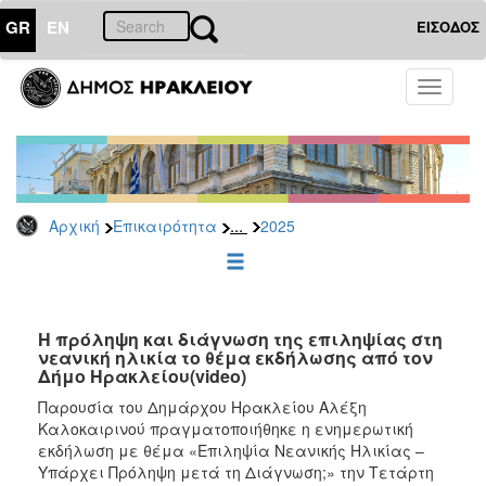
GR
EN
ΕΙΣΟΔΟΣ
ΕΠΙΚΑΙΡΟΤΗΤΑ
Toggle
navigati
Δελτία
Τύπου
Αρχείο
2026
...
Αρχική
Επικαιρότητα
2025
2025
2024
2023
2022
Η πρόληψη και διάγνωση της επιληψίας στη
νεανική ηλικία το θέμα εκδήλωσης από τον
2021
Δήμο Ηρακλείου(video)
2020
Παρουσία του Δημάρχου Ηρακλείου Αλέξη
Καλοκαιρινού πραγματοποιήθηκε η ενημερωτική
2019
εκδήλωση με θέμα «Επιληψία Νεανικής Ηλικίας –
2018
Υπάρχει Πρόληψη μετά τη Διάγνωση;» την Τετάρτη