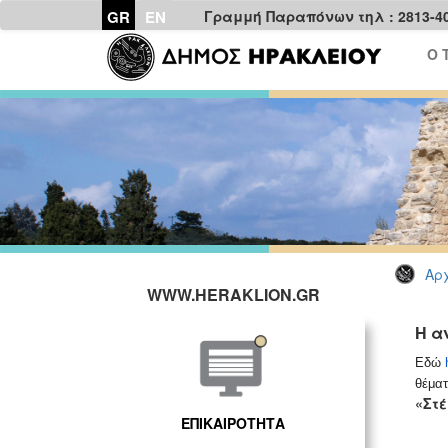
GR
EN
Γραμμή Παραπόνων τηλ : 2813-4
Ο 
Αρχ
WWW.HERAKLION.GR
Η α
Εδώ
θέματ
«Στέ
ΕΠΙΚΑΙΡΟΤΗΤΑ