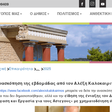
09409
ΤΟΠΟΣ ΜΑΣ
Ο ΔΗΜΟΣ
ΠΟΛΙΤΙΣΜΟΣ
ΑΝΘΕΚΤΙΚΗ
...
ική
Επικαιρότητα
2025
νασκόπηση της εβδομάδας από τον Αλέξη Καλοκαιρι
https://www.facebook.com/alexiskalokairinos
μπορείτε να δείτε την ανασκόπη
είδηση της ένταξης του
α που δεν δημοσιοποιήθηκαν, αλλά και την
γαση και Εργασία για τους Άστεγους» με χρηματοδότηση ύψ