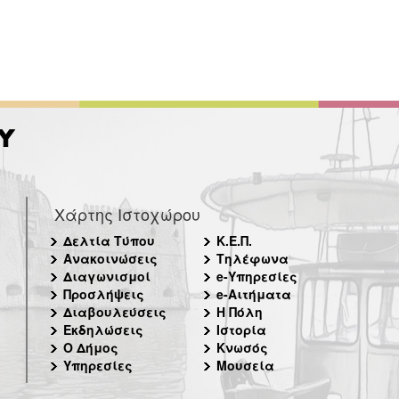
Χάρτης Ιστοχώρου
Δελτία Τύπου
Κ.Ε.Π.
Ανακοινώσεις
Τηλέφωνα
Διαγωνισμοί
e-Υπηρεσίες
Προσλήψεις
e-Αιτήματα
Διαβουλεύσεις
Η Πόλη
Εκδηλώσεις
Ιστορία
Ο Δήμος
Κνωσός
Υπηρεσίες
Μουσεία