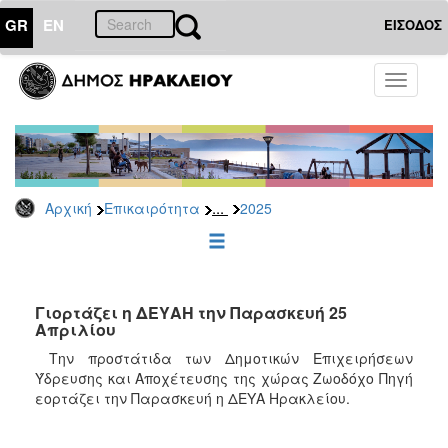
GR
EN
ΕΙΣΟΔΟΣ
ΕΠΙΚΑΙΡΟΤΗΤΑ
Toggle
navigati
Δελτία
Τύπου
Αρχείο
2026
...
Αρχική
Επικαιρότητα
2025
2025
2024
2023
2022
Γιορτάζει η ΔΕΥΑΗ την Παρασκευή 25
Απριλίου
2021
Την προστάτιδα των Δημοτικών Επιχειρήσεων
2020
Ύδρευσης και Αποχέτευσης της χώρας Ζωοδόχο Πηγή
εορτάζει την Παρασκευή η ΔΕΥΑ Ηρακλείου.
2019
2018