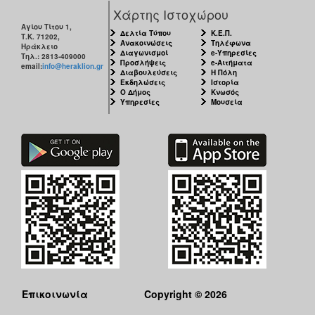
Χάρτης Ιστοχώρου
Αγίου Τίτου 1,
Δελτία Τύπου
Κ.Ε.Π.
Τ.Κ. 71202,
Ανακοινώσεις
Τηλέφωνα
Ηράκλειο
Διαγωνισμοί
e-Υπηρεσίες
Τηλ.: 2813-409000
Προσλήψεις
e-Αιτήματα
email:
info@heraklion.gr
Διαβουλεύσεις
Η Πόλη
Εκδηλώσεις
Ιστορία
Ο Δήμος
Κνωσός
Υπηρεσίες
Μουσεία
Επικοινωνία
Copyright © 2026