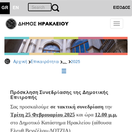
GR
EN
ΕΙΣΟΔΟΣ
ΕΠΙΚΑΙΡΟΤΗΤΑ
Toggle
navigati
Δελτία
Τύπου
Αρχείο
2026
...
Αρχική
Επικαιρότητα
2025
2025
2024
2023
2022
Πρόσκληση Συνεδρίασης της Δημοτικής
Επιτροπής
2021
Σας προσκαλούμε
σε τακτική συνεδρίαση
την
2020
Τρίτη 25 Φεβρουαρίου 2025
και ώρα
12.00 μ.μ
,
2019
στο Δημοτικό Κατάστημα Ηρακλείου (αίθουσα
2018
Ελευθ.Βενιζέλου-ΛΟΤΖΙΑ)