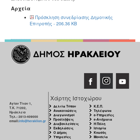
2017
Αρχεία
2016
Πρόσκληση συνεδρίασης Δημοτικής
2015
Επιτροπής - 206.36 KB
2013
2012
2011
2010
2006
Χάρτης Ιστοχώρου
ΔΗΜΟΤΗΣ
Αγίου Τίτου 1,
Δελτία Τύπου
Κ.Ε.Π.
Τ.Κ. 71202,
Ανακοινώσεις
Τηλέφωνα
Ηράκλειο
ΕΠΙΣΚΕΠΤΗΣ
Διαγωνισμοί
e-Υπηρεσίες
Τηλ.: 2813-409000
Προσλήψεις
e-Αιτήματα
email:
info@heraklion.gr
Διαβουλεύσεις
Η Πόλη
ΗΡΑΚΛΕΙΟ
Εκδηλώσεις
Ιστορία
ΓΙΑ...
Ο Δήμος
Κνωσός
Υπηρεσίες
Μουσεία