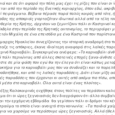
ιά και σε ότι αφορά την πόλη μας έχει τις ρίζες που είναι οι 
ται από την περίοδο της Ενετικής κυριαρχίας, όπου εδώ, ακριβ
ί πειράγματα. Βέβαια πέρασε παρά πολύς καιρός από τότε, ήρ
οδος της αποκριάς γιορταζόταν ιδιωτικά αλλά από τα τέλη το
θερία της Κρήτης, άρχισαν να ξεμυτίζουν πάλι οι Καστρινοί κ
έκδηλο στην περίοδο της Κρητικής αυτονομίας, το περιγράφει 
τάν Μιχάλη σε ένα επεισόδιο με ένα Καστρινό που παρίσταν
μαρχος Ηρακλείου συνεχίζοντας την ιστορική αναδρομή στο πα
ταζε τις απόκριες, έκανε ιδιαίτερη αναφορά στις λαϊκές παρα
ρινό Καρναβάλι. Συγκεκριμένα ανέφερε:
«Το καρναβάλι άνθι
 πάλι περνώντας από άλλες σκοτεινές εποχές ξανα-άνθισε απ
στε σε μία φάση που εγώ θα την έλεγα ότι είναι κάπως μετα
κτήρα για το καρναβάλι μας που να συνδυάζει και το παρελθό
οδοτήθηκε, και από τις λαϊκές παραδόσεις. Διότι είναι μίξη 
ές παραδόσεις που έρχονται κι αυτές από ακόμα πιο πίσω, απ
 μέσα στο καρναβάλι. Όλα αυτά είναι ένας πλούτος».
έξης Καλοκαιρινός ευχήθηκε στους πολίτες να περάσουν καλά
μα ότι οι ώρες ξεγνοιασιάς δεν διαγράφουν ότι άλλο συμβαί
και την ερχόμενη εβδομάδα θα γεμίσουν πάλι οι δρόμοι του κ
τραύμα το οποίο είναι ανοιχτό στην κοινωνία:
«Τα παιδιά χαί
για να χαρούμε να περάσουμε ώρες ξεγνοιασιάς. Αλλά ήθελα