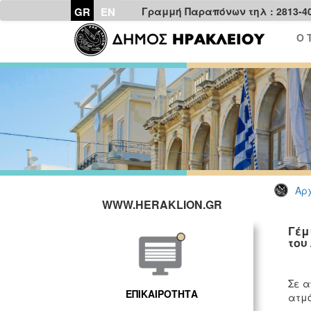
GR
EN
Γραμμή Παραπόνων τηλ : 2813-4
Ο 
Αρχ
WWW.HERAKLION.GR
Γέμ
του
Σε α
ΕΠΙΚΑΙΡΟΤΗΤΑ
ατμό