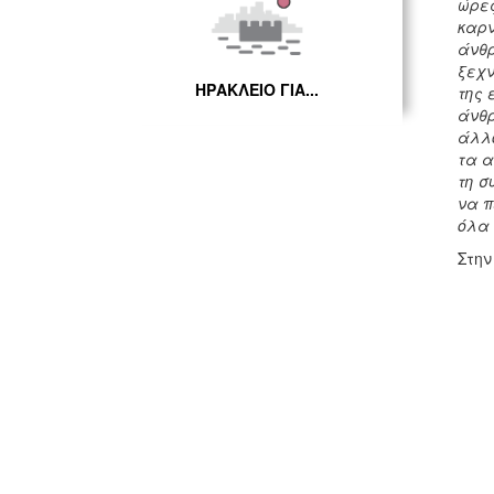
ώρες
καρν
άνθρ
ξεχν
ΗΡΑΚΛΕΙΟ ΓΙΑ...
της 
άνθρ
άλλο
τα α
τη σ
να π
όλα 
Στην