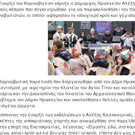
έναρξη του Καρναβαλιού κήρυξε ο Δήμαρχος Ηρακλείου Αλέξη
ους κόσμου που συγκεντρώθηκε για να παρακολουθήσει την 
αβαλιστών, οι οποίοι αψήφησαν το τσουχτερό κρύο και γέμισαν
Καρναβαλική παρέλαση που διοργανώθηκε από τον Δήμο Ηρακλε
οντισμού, με αφετηρία την πλατεία του Αγίου Τίτου και κατά
τάρια και την Δικαιοσύνης την πλατεία του Αρχαιολογικού Μου
μβλημα του Δήμου Ηρακλείου και ακολούθησαν πολλές ομάδε
λισμένα άρματα.
σσοντας την έναρξη των εκδηλώσεων ο Αλέξης Καλοκαιρινός,
κέπτες της αποκριάτικης γιορτής και αναφέρθηκε στο παρελθό
την εποχή της Ενετοκρατίας, λέγοντας:
«
Είμαστε εδώ, στο κα
ώνα, κάνει κρύο αλλά δεν μας πτοεί το κρύο, τίποτα δεν μας 