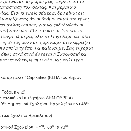
αγράφουμε τη μνήμη μας. Ξέρετε ότι το
κατάσταση πολιορκίας. Και βέβαια οι
ας. Έτσι κι εμείς σήμερα, δεν είναι ότι
γνωρίζοντας ότι οι δρόμοι αυτοί στο τέλος
ναι άλλος κόσμος, για να εκδηλωθούν οι
κή κοινωνία. Γίνεται και το ένα και το
ορτάζουμε σήμερα, όλα τα ξεχάσαμε και όλα
τη στάση που εμείς κρίνουμε ότι εκφράζει
την οποία πρέπει να παίρνουμε. Σας εύχομαι
όπως σιγά σιγά έρχεται η Σαρακοστή και
 για να κάνουμε την πόλη μας καλύτερη».
ικά όργανα / Cap kakes (ΚΕΠΑ του Δήμου
 Ροδομηλιά)
παιδικό κολυμβητήριο ΔΗΜΙΟΥΡΓΙΑ)
ου
ου
 9
Δημοτικού Σχολείου Ηρακλείου και 48
τικό Σχολείο Ηρακλείου)
ου
ου
ου
οτικού Σχολείου, 47
, 68
& 73