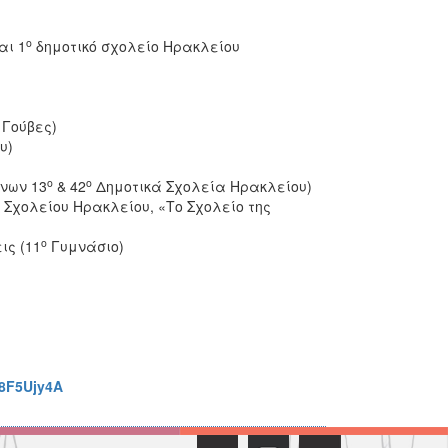
)
ο
αι 1
δημοτικό σχολείο Ηρακλείου
 Γούβες)
υ)
ο
ο
νων 13
& 42
Δημοτικά Σχολεία Ηρακλείου)
 Σχολείου Ηρακλείου, «Το Σχολείο της
ο
ις (11
Γυμνάσιο)
8F5Ujy4A