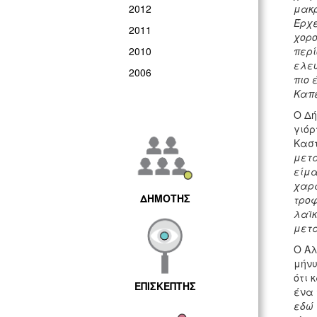
2012
μακρ
Έρχε
2011
χορο
2010
περί
ελευ
2006
πιο 
Καπε
Ο Δή
γιόρ
Καστ
μετά
είμα
χαρα
ΔΗΜΟΤΗΣ
τροφ
λαϊκ
μετά
Ο Αλ
μήνυ
ότι 
ΕΠΙΣΚΕΠΤΗΣ
ένα 
εδώ 