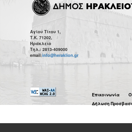
Αγίου Τίτου 1,
Τ.Κ. 71202,
Ηράκλειο
Τηλ.: 2813-409000
email:
info@heraklion.gr
Επικοινωνία
Ό
Δήλωση Προσβασ