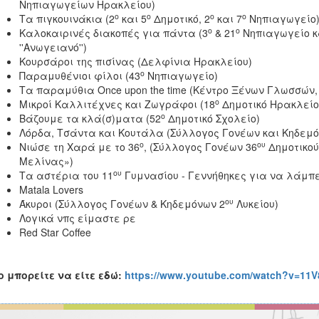
Νηπιαγωγείων Ηρακλείου)
ο
ο
ο
ο
Τα πιγκουινάκια (2
και 5
Δημοτικό, 2
και 7
Νηπιαγωγείο
ο
ο
Καλοκαιρινές διακοπές για πάντα (3
& 21
Νηπιαγωγείο κ
''Ανωγειανό'')
Κουρσάροι της πισίνας (Δελφίνια Ηρακλείου)
ο
Παραμυθένιοι φίλοι (43
Νηπιαγωγείο)
Τα παραμύθια Once upon the time (Κέντρο Ξένων Γλωσσών,
ο
Μικροί Καλλιτέχνες και Ζωγράφοι (18
Δημοτικό Ηρακλείο
ο
Βάζουμε τα κλά(σ)ματα (52
Δημοτικό Σχολείο)
Λόρδα, Τσάντα και Κουτάλα (Σύλλογος Γονέων και Κηδεμό
ο
ου
Νιώσε τη Χαρά με το 36
, (Σύλλογος Γονέων 36
Δημοτικού
Μελίνας»)
ου
Τα αστέρια του 11
Γυμνασίου - Γεννήθηκες για να λάμπε
Matala Lovers
ου
Άκυροι (Σύλλογος Γονέων & Κηδεμόνων 2
Λυκείου)
Λογικά νπς είμαστε ρε
Red Star Coffee
o μπορείτε να είτε εδώ:
https://www.youtube.com/watch?v=11V