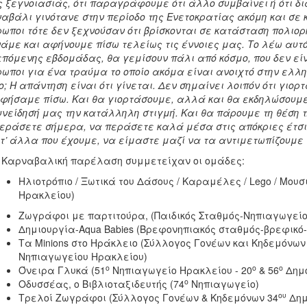
 ξεγνοιασιάς, ότι παραγράφουμε ότι άλλο συμβαίνει ή ότι δι
αβάλι γινότανε στην περίοδο της Ενετοκρατίας ακόμη και σε 
ωποι τότε δεν ξεχνούσαν ότι βρίσκονται σε κατάσταση πολιορκί
άμε και αφήνουμε πίσω τελείως τις έννοιες μας. Το λέω αυτό 
επόμενης εβδομάδας, θα γεμίσουν πάλι από κόσμο, που δεν εί
ωποι για ένα τραύμα το οποίο ακόμα είναι ανοιχτό στην ελληνι
; Η απάντηση είναι ότι γίνεται. Δεν σημαίνει λοιπόν ότι γι
φήσαμε πίσω. Και θα γιορτάσουμε, αλλά και θα εκδηλώσουμε 
υνείδησή μας την κατάλληλη στιγμή. Και θα πάρουμε τη θέση 
εράσετε σήμερα, να περάσετε καλά μέσα στις απόκριες έτσι 
τ’ άλλα που έχουμε, να είμαστε μαζί να τα αντιμετωπίζουμε
 Καρναβαλική παρέλαση συμμετείχαν οι ομάδες:
Ηλιοτρόπιο / Ξωτικά του Δάσους / Καραμέλες / Lego / Μουσ
Ηρακλείου)
Ζωγράφοι με παρτιτούρα, (Παιδικός Σταθμός-Νηπιαγωγείο
Δημιουργία-Aqua Babies (Βρεφονηπιακός σταθμός-βρεφικό-
Τα Minions στο Ηράκλειο (Σύλλογος Γονέων και Κηδεμόνων
Νηπιαγωγείου Ηρακλείου)
ο
ο
ο
Όνειρα Γλυκά (51
Νηπιαγωγείο Ηρακλείου - 20
& 56
Δημο
ο
Οδυσσέας, ο Βιβλιοταξιδευτής (74
Νηπιαγωγείο)
ου
Τρελοί Ζωγράφοι (Σύλλογος Γονέων & Κηδεμόνων 34
Δημ