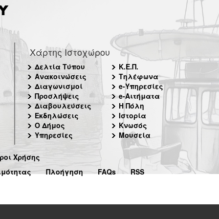
Χάρτης Ιστοχώρου
Δελτία Τύπου
Κ.Ε.Π.
Ανακοινώσεις
Τηλέφωνα
Διαγωνισμοί
e-Υπηρεσίες
Προσλήψεις
e-Αιτήματα
Διαβουλεύσεις
Η Πόλη
Εκδηλώσεις
Ιστορία
Ο Δήμος
Κνωσός
Υπηρεσίες
Μουσεία
ροι Χρήσης
ιμότητας
Πλοήγηση
FAQs
RSS