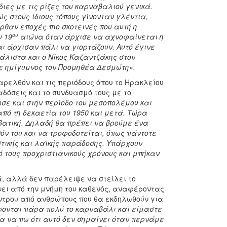
ίδιες με τις ρίζες του καρναβαλιού γενικά.
ώς στους ίδιους τόπους γίνονταν γλέντια,
θαν εποχές πιο σκοτεινές που αυτή η
ου
υ 19
αιώνα όταν άρχισε να αχνοφαίνεται η
αι άρχισαν πάλι να γιορτάζουν. Αυτό έγινε
μάλιστα και ο Νίκος Καζαντζάκης στον
ε ημίγυμνος τον Προμηθέα Δεσμώτη».
ρελθόν και τις περιόδους όπου το Ηρακλείου
δόσεις και το συνδυασμό τους με το
σε και στην περίοδο του μεσοπολέμου και
ό τη δεκαετία του 1950 και μετά. Τώρα
βατική. Δηλαδή θα πρέπει να βρούμε ένα
ν του και να τροφοδοτείται, όπως πάντοτε
αστικής και λαϊκής παράδοσης. Υπάρχουν
ό τους προχριστιανικούς χρόνους και μπήκαν
, αλλά δεν παρέλειψε να στείλει το
νει από την μνήμη του καθενός, αναφέροντας
έντρου από ανθρώπους που θα εκδηλωθούν για
ρονται πάρα πολύ το καρναβάλι και είμαστε
 να πω ότι αυτό δεν σημαίνει όταν περνάμε