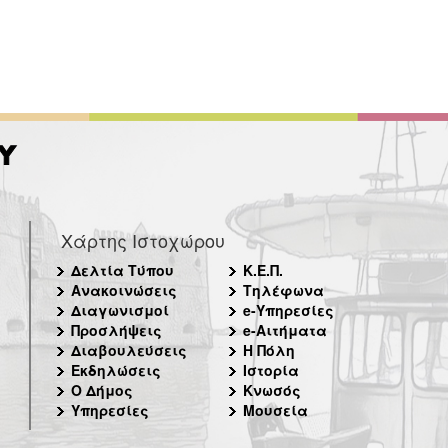
Χάρτης Ιστοχώρου
Δελτία Τύπου
Κ.Ε.Π.
Ανακοινώσεις
Τηλέφωνα
Διαγωνισμοί
e-Υπηρεσίες
Προσλήψεις
e-Αιτήματα
Διαβουλεύσεις
Η Πόλη
Εκδηλώσεις
Ιστορία
Ο Δήμος
Κνωσός
Υπηρεσίες
Μουσεία