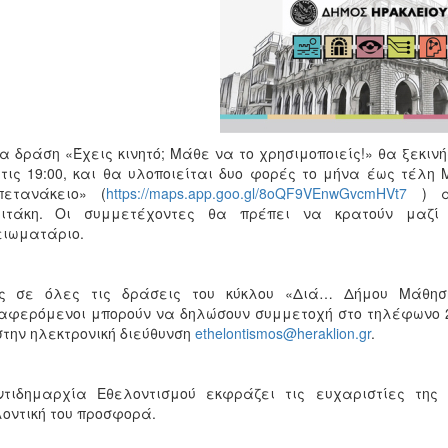
α δράση «Έχεις κινητό; Μάθε να το χρησιμοποιείς!» θα ξεκινή
τις 19:00, και θα υλοποιείται δυο φορές το μήνα έως τέλη
πετανάκειο» (
https://maps.app.goo.gl/8oQF9VEnwGvcmHVt7
) απ
λιτάκη. Οι συμμετέχοντες θα πρέπει να κρατούν μαζί
ειωματάριο.
ς σε όλες τις δράσεις του κύκλου «Διά… Δήμου Μάθηση
αφερόμενοι μπορούν να δηλώσουν συμμετοχή στο τηλέφωνο 28
στην ηλεκτρονική διεύθυνση
ethelontismos@heraklion.gr
.
ντιδημαρχία Εθελοντισμού εκφράζει τις ευχαριστίες της
οντική του προσφορά.