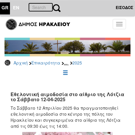
GR
EN
ΕΙΣΟΔΟΣ
ΕΠΙΚΑΙΡΟΤΗΤΑ
Toggle
navigati
Δελτία
Τύπου
Αρχείο
2026
...
Αρχική
Επικαιρότητα
2025
2025
2024
2023
2022
Εθελοντική αιμοδοσία στο αίθριο της Λότζια
το Σάββατο 12-04-2025
2021
Το Σάββατο 12 Απριλίου 2025 θα πραγματοποιηθεί
2020
εθελοντική αιμοδοσία στο κέντρο της πόλης του
Ηρακλείου και συγκεκριμένα στο αίθριο της Λότζια
2019
από τις 09:30 έως τις 14:00.
2018