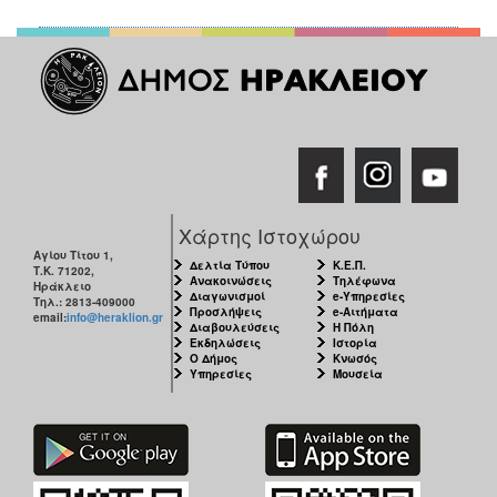
Χάρτης Ιστοχώρου
Αγίου Τίτου 1,
Δελτία Τύπου
Κ.Ε.Π.
Τ.Κ. 71202,
Ανακοινώσεις
Τηλέφωνα
Ηράκλειο
Διαγωνισμοί
e-Υπηρεσίες
Τηλ.: 2813-409000
Προσλήψεις
e-Αιτήματα
email:
info@heraklion.gr
Διαβουλεύσεις
Η Πόλη
Εκδηλώσεις
Ιστορία
Ο Δήμος
Κνωσός
Υπηρεσίες
Μουσεία