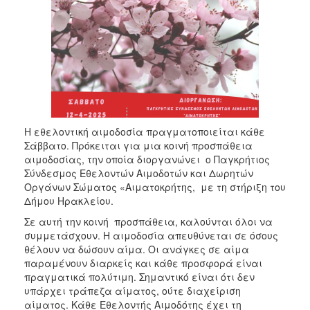
2017
2016
2015
2013
2012
2011
Η εθελοντική αιμοδοσία πραγματοποιείται κάθε
2010
Σάββατο. Πρόκειται για μια κοινή προσπάθεια
2006
αιμοδοσίας, την οποία διοργανώνει ο Παγκρήτιος
Σύνδεσμος Εθελοντών Αιμοδοτών και Δωρητών
Οργάνων Σώματος «Αιματοκρήτης, με τη στήριξη του
Δήμου Ηρακλείου.
Σε αυτή την κοινή προσπάθεια, καλούνται όλοι να
ΔΗΜΟΤΗΣ
συμμετάσχουν. Η αιμοδοσία απευθύνεται σε όσους
θέλουν να δώσουν αίμα. Οι ανάγκες σε αίμα
ΕΠΙΣΚΕΠΤΗΣ
παραμένουν διαρκείς και κάθε προσφορά είναι
πραγματικά πολύτιμη. Σημαντικό είναι ότι δεν
ΗΡΑΚΛΕΙΟ
υπάρχει τράπεζα αίματος, ούτε διαχείριση
ΓΙΑ...
αίματος. Κάθε Εθελοντής Αιμοδότης έχει τη