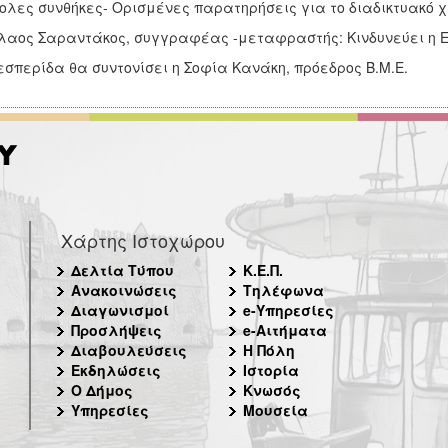
ολες συνθήκες- Ορισμένες παρατηρήσεις για το διαδικτυακό χι
λαος Σαραντάκος, συγγραφέας -μεταφραστής: Κινδυνεύει η 
εσπερίδα θα συντονίσει η Σοφία Κανάκη, πρόεδρος Β.Μ.Ε.
Χάρτης Ιστοχώρου
Δελτία Τύπου
Κ.Ε.Π.
Ανακοινώσεις
Τηλέφωνα
Διαγωνισμοί
e-Υπηρεσίες
Προσλήψεις
e-Αιτήματα
Διαβουλεύσεις
Η Πόλη
Εκδηλώσεις
Ιστορία
Ο Δήμος
Κνωσός
Υπηρεσίες
Μουσεία