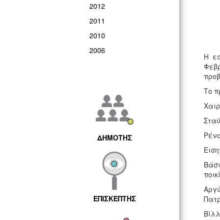
2012
2011
2010
2006
Η ε
Φεβρ
προβ
Το π
Χαιρ
Σταύ
Ρένα
ΔΗΜΟΤΗΣ
Ειση
Βάσι
ποικ
Αργύ
ΕΠΙΣΚΕΠΤΗΣ
Πατ
Βίλλ