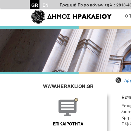
GR
EN
Γραμμή Παραπόνων τηλ : 2813-4
Ο 
Αρχ
WWW.HERAKLION.GR
Εσπ
Εσπ
διορ
Κρήτ
Φεβρ
ΕΠΙΚΑΙΡΟΤΗΤΑ