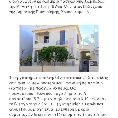
διοργανώνουν εργαστήριο πασχαλινής λαμπάδας
2017
την Μεγάλη Τετάρτη 16 Απριλίου, στον Πολυχώρο
2016
της Δημοτικής Πινακοθήκης, Χρυσοστόμου 8.
2015
2013
2012
2011
2010
2006
Το εργαστήριο περιλαμβάνει κατασκευή λαμπάδας
από φυσικό μελισσοκέρι και υφαντική σε πλαίσιο
ΔΗΜΟΤΗΣ
(ταπισερί) με πασχαλινό θέμα. Θα
πραγματοποιηθούν δύο εργαστήρια: το Α'
ΕΠΙΣΚΕΠΤΗΣ
εργαστήριο (5-7 μ.μ.) για ηλικίες από 6-10 ετών και
το Β' εργαστήριο (7-9 μ.μ.) για ηλικίες 10 ετών και
ΗΡΑΚΛΕΙΟ
άνω. Η συμμέτοχη είναι ελεύθερη με όριο
ΓΙΑ...
συμμετοχών δεκαπέντε (15) άτομα ανά εργαστήριο