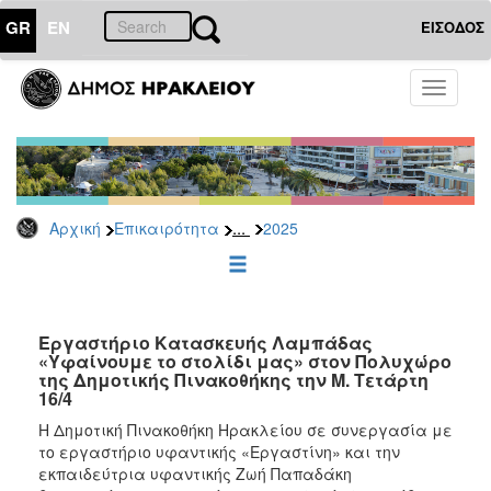
GR
EN
ΕΙΣΟΔΟΣ
ΕΠΙΚΑΙΡΟΤΗΤΑ
Toggle
navigati
Δελτία
Τύπου
Αρχείο
2026
...
Αρχική
Επικαιρότητα
2025
2025
2024
2023
2022
Εργαστήριο Κατασκευής Λαμπάδας
«Υφαίνουμε το στολίδι μας» στον Πολυχώρο
2021
της Δημοτικής Πινακοθήκης την Μ. Τετάρτη
16/4
2020
Η Δημοτική Πινακοθήκη Ηρακλείου σε συνεργασία με
2019
το εργαστήριο υφαντικής «Εργαστίνη» και την
2018
εκπαιδεύτρια υφαντικής Ζωή Παπαδάκη