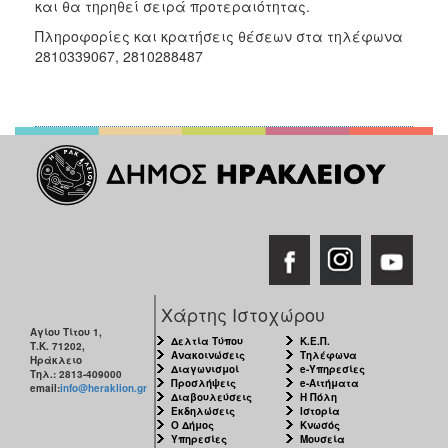
και θα τηρηθεί σειρά προτεραιότητας.
Πληροφορίες και κρατήσεις θέσεων στα τηλέφωνα
2810339067, 2810288487
Χάρτης Ιστοχώρου
Αγίου Τίτου 1,
Δελτία Τύπου
Κ.Ε.Π.
Τ.Κ. 71202,
Ανακοινώσεις
Τηλέφωνα
Ηράκλειο
Διαγωνισμοί
e-Υπηρεσίες
Τηλ.: 2813-409000
Προσλήψεις
e-Αιτήματα
email:
info@heraklion.gr
Διαβουλεύσεις
Η Πόλη
Εκδηλώσεις
Ιστορία
Ο Δήμος
Κνωσός
Υπηρεσίες
Μουσεία