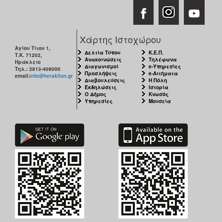
Χάρτης Ιστοχώρου
Αγίου Τίτου 1,
Δελτία Τύπου
Κ.Ε.Π.
Τ.Κ. 71202,
Ανακοινώσεις
Τηλέφωνα
Ηράκλειο
Διαγωνισμοί
e-Υπηρεσίες
Τηλ.: 2813-409000
Προσλήψεις
e-Αιτήματα
email:
info@heraklion.gr
Διαβουλεύσεις
Η Πόλη
Εκδηλώσεις
Ιστορία
Ο Δήμος
Κνωσός
Υπηρεσίες
Μουσεία