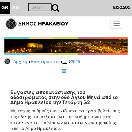
GR
EN
ΕΙΣΟΔΟΣ
ΕΠΙΚΑΙΡΟΤΗΤΑ
Toggle
navigati
Δελτία
Τύπου
Αρχείο
2026
...
Αρχική
Επικαιρότητα
2025
2025
2024
2023
2022
Εργασίες αποκατάστασης του
οδοστρώματος στην οδό Αγίου Μηνά από το
2021
Δήμο Ηρακλείου την Τετάρτη 5/2
2020
Με ταχύς ρυθμούς συνεχίζονται τα έργα βελτίωσης
της οδικής ασφάλειας και της καθημερινότητας
2019
κατοίκων και επισκεπτών και στο κέντρο της πόλης
2018
από το Δήμο Ηρακλείου.