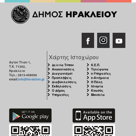
Χάρτης Ιστοχώρου
Αγίου Τίτου 1,
Δελτία Τύπου
Κ.Ε.Π.
Τ.Κ. 71202,
Ανακοινώσεις
Τηλέφωνα
Ηράκλειο
Διαγωνισμοί
e-Υπηρεσίες
Τηλ.: 2813-409000
Προσλήψεις
e-Αιτήματα
email:
info@heraklion.gr
Διαβουλεύσεις
Η Πόλη
Εκδηλώσεις
Ιστορία
Ο Δήμος
Κνωσός
Υπηρεσίες
Μουσεία