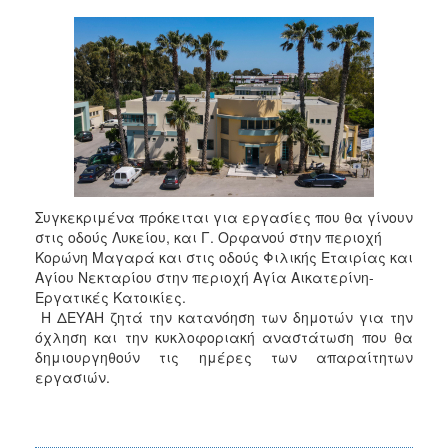
2017
2016
2015
2013
2012
2011
2010
Συγκεκριμένα πρόκειται για εργασίες που θα γίνουν
2006
στις οδούς Λυκείου, και Γ. Ορφανού στην περιοχή
Κορώνη Μαγαρά και στις οδούς Φιλικής Εταιρίας και
Αγίου Νεκταρίου στην περιοχή Αγία Αικατερίνη-
Εργατικές Κατοικίες.
Η ΔΕΥΑΗ ζητά την κατανόηση των δημοτών για την
ΔΗΜΟΤΗΣ
όχληση και την κυκλοφοριακή αναστάτωση που θα
δημιουργηθούν τις ημέρες των απαραίτητων
ΕΠΙΣΚΕΠΤΗΣ
εργασιών.
ΗΡΑΚΛΕΙΟ
ΓΙΑ...