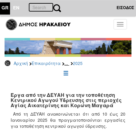
GR
EN
ΕΙΣΟΔΟΣ
ΕΠΙΚΑΙΡΟΤΗΤΑ
Toggle
navigati
Δελτία
Τύπου
Αρχείο
2026
...
Αρχική
Επικαιρότητα
2025
2025
2024
2023
2022
Έργα από την ΔΕΥΑΗ για την τοποθέτηση
Κεντρικού Αγωγού Ύδρευσης στις περιοχές
2021
Αγίας Αικατερίνης και Κορώνη Μαγαρά
2020
Από τη ΔΕΥΑΗ ανακοινώνεται ότι από 10 έως 20
Ιανουαρίου 2025 θα πραγματοποιούνται εργασίες
2019
για τοποθέτηση κεντρικού αγωγού ύδρευσης.
2018