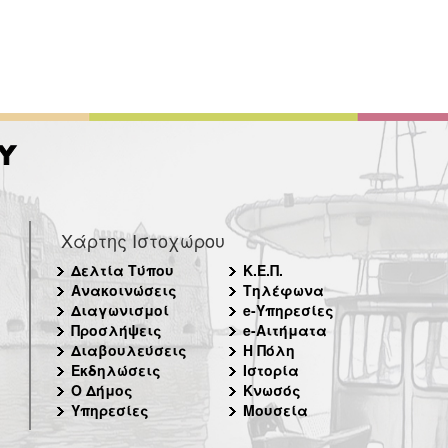
Χάρτης Ιστοχώρου
Δελτία Τύπου
Κ.Ε.Π.
Ανακοινώσεις
Τηλέφωνα
Διαγωνισμοί
e-Υπηρεσίες
Προσλήψεις
e-Αιτήματα
Διαβουλεύσεις
Η Πόλη
Εκδηλώσεις
Ιστορία
Ο Δήμος
Κνωσός
Υπηρεσίες
Μουσεία