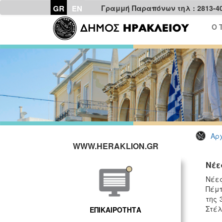
GR
EN
Γραμμή Παραπόνων τηλ : 2813-4
Ο 
Αρχ
WWW.HERAKLION.GR
Νέε
Νέες
Πέμπ
της 
Στέλ
ΕΠΙΚΑΙΡΟΤΗΤΑ