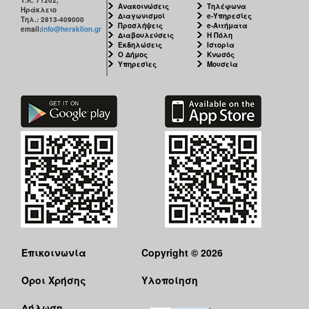
Ανακοινώσεις
Τηλέφωνα
Ηράκλειο
Διαγωνισμοί
e-Υπηρεσίες
Τηλ.: 2813-409000
Προσλήψεις
e-Αιτήματα
email:
info@heraklion.gr
Διαβουλεύσεις
Η Πόλη
Εκδηλώσεις
Ιστορία
Ο Δήμος
Κνωσός
Υπηρεσίες
Μουσεία
Επικοινωνία
Copyright © 2026
Όροι Χρήσης
Υλοποίηση
Δήλωση