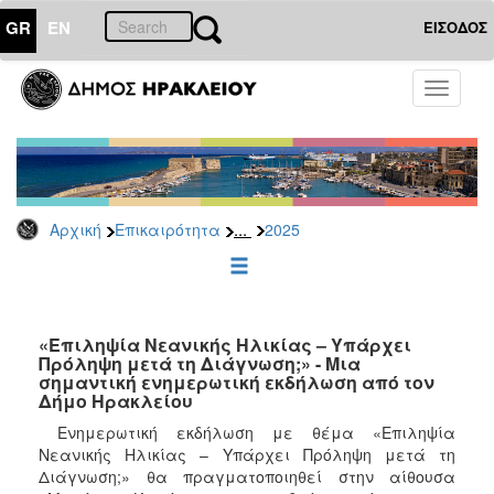
GR
EN
ΕΙΣΟΔΟΣ
ΕΠΙΚΑΙΡΟΤΗΤΑ
Toggle
navigati
Δελτία
Τύπου
Αρχείο
2026
...
Αρχική
Επικαιρότητα
2025
2025
2024
2023
2022
«Επιληψία Νεανικής Ηλικίας – Υπάρχει
Πρόληψη μετά τη Διάγνωση;» - Μια
2021
σημαντική ενημερωτική εκδήλωση από τον
Δήμο Ηρακλείου
2020
Ενημερωτική εκδήλωση με θέμα «Επιληψία
2019
Νεανικής Ηλικίας – Υπάρχει Πρόληψη μετά τη
2018
Διάγνωση;» θα πραγματοποιηθεί στην αίθουσα