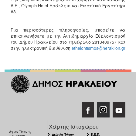
Α.Ε., Olympic Hotel Ηράκλειο και Εικαστικό Εργαστήρι
Α3.
Για περισσότερες πληροφορίες, μπορείτε να
επικοινωνήσετε με την Αντιδημαρχία Εθελοντισμού
του Δήμου Ηρακλείου στο τηλέφωνο 2813409757 και
στην ηλεκτρονική διεύθυνση
ethelontismos@heraklion.gr
Χάρτης Ιστοχώρου
Αγίου Τίτου 1,
Δελτία Τύπου
Κ.Ε.Π.
Τ.Κ. 71202,