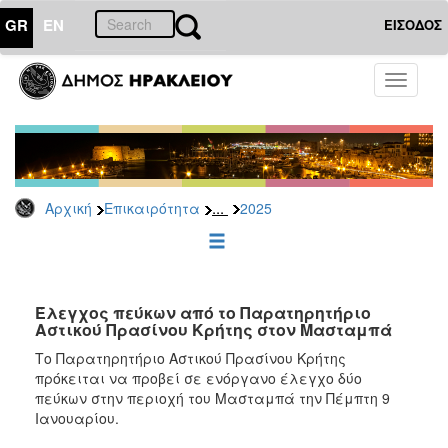
GR
EN
ΕΙΣΟΔΟΣ
ΕΠΙΚΑΙΡΟΤΗΤΑ
Toggle
navigati
Δελτία
Τύπου
Αρχείο
2026
...
Αρχική
Επικαιρότητα
2025
2025
2024
2023
2022
Έλεγχος πεύκων από το Παρατηρητήριο
Αστικού Πρασίνου Κρήτης στον Μασταμπά
2021
Το Παρατηρητήριο Αστικού Πρασίνου Κρήτης
2020
πρόκειται να προβεί σε ενόργανο έλεγχο δύο
πεύκων στην περιοχή του Μασταμπά την Πέμπτη 9
2019
Ιανουαρίου.
2018