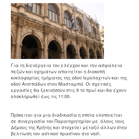
2017
2016
2015
2013
2012
2011
2010
Για τη διενέργεια του ελέγχου και την ασφάλεια
2006
πεζών και οχημάτων απαιτείται η διακοπή
κυκλοφορίας τμήματος της οδού Ιερολοχιτών και της
οδού Ατσιπάδων στον Μασταμπά. Οι σχετικές
εργασίες θα ξεκινήσουν στις 9 το πρωί και θα έχουν
ολοκληρωθεί έως τις 11:00.
ΔΗΜΟΤΗΣ
ΕΠΙΣΚΕΠΤΗΣ
Πρόκειται για μια διαδικασία η οποία υλοποιείται
σε συνεργασία του Παρατηρητηρίου με όλους τους
Δήμους της Κρήτης και στοχεύει μεταξύ άλλων στην
ΗΡΑΚΛΕΙΟ
ΓΙΑ...
βελτίωση του αστικού πρασίνου στο νησί.