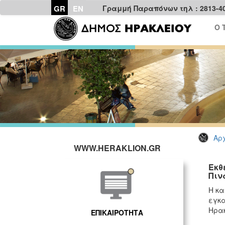
GR
EN
Γραμμή Παραπόνων τηλ : 2813-4
Ο 
Αρχ
WWW.HERAKLION.GR
Έκθ
Πιν
Η κα
εγκα
Ηρακ
ΕΠΙΚΑΙΡΟΤΗΤΑ