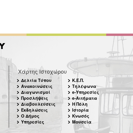
Χάρτης Ιστοχώρου
Δελτία Τύπου
Κ.Ε.Π.
Ανακοινώσεις
Τηλέφωνα
Διαγωνισμοί
e-Υπηρεσίες
Προσλήψεις
e-Αιτήματα
Διαβουλεύσεις
Η Πόλη
Εκδηλώσεις
Ιστορία
Ο Δήμος
Κνωσός
Υπηρεσίες
Μουσεία