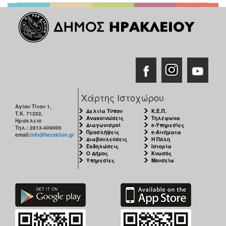
Χάρτης Ιστοχώρου
Αγίου Τίτου 1,
Δελτία Τύπου
Κ.Ε.Π.
Τ.Κ. 71202,
Ανακοινώσεις
Τηλέφωνα
Ηράκλειο
Διαγωνισμοί
e-Υπηρεσίες
Τηλ.: 2813-409000
Προσλήψεις
e-Αιτήματα
email:
info@heraklion.gr
Διαβουλεύσεις
Η Πόλη
Εκδηλώσεις
Ιστορία
Ο Δήμος
Κνωσός
Υπηρεσίες
Μουσεία