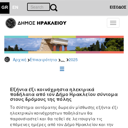
GR
EN
ΕΙΣΟΔΟΣ
ΕΠΙΚΑΙΡΟΤΗΤΑ
Toggle
navigati
Δελτία
Τύπου
Αρχείο
2026
...
Αρχική
Επικαιρότητα
2025
2025
2024
2023
2022
Εξήντα έξι κοινόχρηστα ηλεκτρικά
ποδήλατα από τον Δήμο Ηρακλείου σύντομα
2021
στους δρόμους της πόλης
2020
Το σύστημα αυτόματης δωρεάν μίσθωσης εξήντα έξι
ηλεκτρικών κοινόχρηστων ποδηλάτων θα
2019
παρουσιαστεί και θα τεθεί σε λειτουργία τις
2018
επόμενες ημέρες από τον Δήμο Ηρακλείου και την