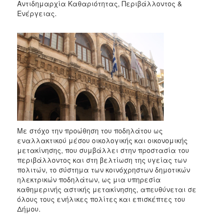
Αντιδημαρχία Καθαριότητας, Περιβάλλοντος &
2017
Ενέργειας.
2016
2015
2013
2012
2011
2010
2006
Με στόχο την προώθηση του ποδηλάτου ως
εναλλακτικού μέσου οικολογικής και οικονομικής
μετακίνησης, που συμβάλλει στην προστασία του
ΔΗΜΟΤΗΣ
περιβάλλοντος και στη βελτίωση της υγείας των
πολιτών, το σύστημα των κοινόχρηστων δημοτικών
ΕΠΙΣΚΕΠΤΗΣ
ηλεκτρικών ποδηλάτων, ως μια υπηρεσία
καθημερινής αστικής μετακίνησης, απευθύνεται σε
όλους τους ενήλικες πολίτες και επισκέπτες του
ΗΡΑΚΛΕΙΟ
ΓΙΑ...
Δήμου.