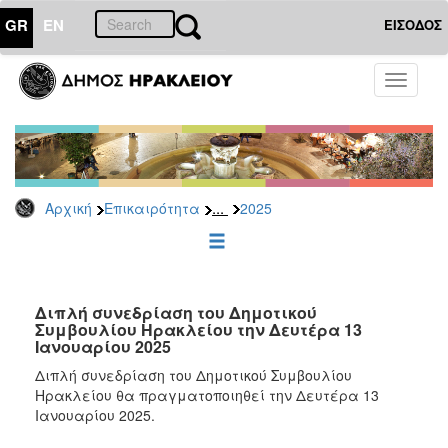
GR
EN
ΕΙΣΟΔΟΣ
ΕΠΙΚΑΙΡΟΤΗΤΑ
Toggle
navigati
Δελτία
Τύπου
Αρχείο
2026
...
Αρχική
Επικαιρότητα
2025
2025
2024
2023
2022
Διπλή συνεδρίαση του Δημοτικού
Συμβουλίου Ηρακλείου την Δευτέρα 13
2021
Ιανουαρίου 2025
2020
Διπλή συνεδρίαση του Δημοτικού Συμβουλίου
Ηρακλείου θα πραγματοποιηθεί την Δευτέρα 13
2019
Ιανουαρίου 2025.
2018