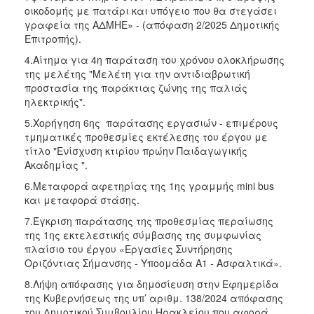
οικοδομής με πατάρι και υπόγειο που θα στεγάσει
γραφεία της ΑΔΜΗΕ» - (απόφαση 2/2025 Δημοτικής
Επιτροπής).
4.Αίτημα για 4η παράταση του χρόνου ολοκλήρωσης
της μελέτης "Μελέτη για την αντιδιαβρωτική
προστασία της παράκτιας ζώνης της παλιάς
ηλεκτρικής".
5.Χορήγηση 6ης παράτασης εργασιών - επιμέρους
τμηματικές προθεσμίες εκτέλεσης του έργου με
τίτλο "Ενίσχυση κτιρίου πρώην Παιδαγωγικής
Ακαδημίας ".
6.Μεταφορά αφετηρίας της 1ης γραμμής mini bus
και μεταφορά στάσης.
7.Έγκριση παράτασης της προθεσμίας περαίωσης
της 1ης εκτελεστικής σύμβασης της συμφωνίας
πλαίσιο του έργου «Εργασίες Συντήρησης
Οριζόντιας Σήμανσης - Υποομάδα Α1 - Ασφαλτικά».
8.Λήψη απόφασης για δημοσίευση στην Εφημερίδα
της Κυβερνήσεως της υπ’ αριθμ. 138/2024 απόφασης
του Δημοτικού Συμβουλίου Ηρακλείου που αφορά