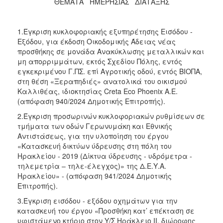
ΘΕΜΑΤΑ ΗΜΕΡΗΣΙΑΣ ΔΙΑΤΑΞΗΣ
1.Έγκριση κυκλοφοριακής εξυπηρέτησης Εισόδου -
Εξόδου, για έκδοση Οικοδομικής Άδειας νέας
προσθήκης σε μονάδα Ανακύκλωσης μεταλλικών και
μη απορριμμάτων, εκτός Σχεδίου Πόλης, εντός
εγκεκριμένου Γ.ΠΣ. επί Αγροτικής οδού, εντός ΒΙΟΠΑ,
στη θέση «Ξεραπηδιές» ανατολικά του οικισμού
Καλλιθέας, ιδιοκτησίας Creta Eco Phoenix A.E.
(απόφαση 940/2024 Δημοτικής Επιτροπής).
2.Έγκριση προσωρινών κυκλοφοριακών ρυθμίσεων σε
τμήματα των οδών Γερωνυμάκη και Εθνικής
Αντιστάσεως, για την υλοποίηση του έργου
«Κατασκευή δικτύων ύδρευσης στη πόλη του
Ηρακλείου - 2019 (Δίκτυα ύδρευσης - υδρόμετρα -
τηλεμετρία – τηλε-έλεγχος)» της Δ.Ε.Υ.Α.
Ηρακλείου» - (απόφαση 941/2024 Δημοτικής
Επιτροπής).
3.Έγκριση εισόδου - εξόδου οχημάτων για την
κατασκευή του έργου «Προσθήκη κατ’ επέκταση σε
υφιστάμενο κτήριο στον Υ/Σ Ηράκλειο ΙΙ, διώροφης