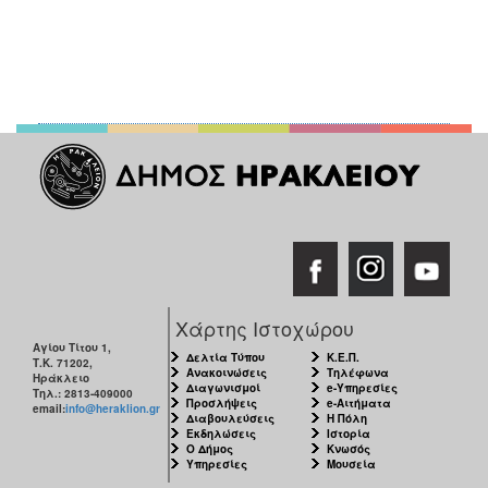
Χάρτης Ιστοχώρου
Αγίου Τίτου 1,
Δελτία Τύπου
Κ.Ε.Π.
Τ.Κ. 71202,
Ανακοινώσεις
Τηλέφωνα
Ηράκλειο
Διαγωνισμοί
e-Υπηρεσίες
Τηλ.: 2813-409000
Προσλήψεις
e-Αιτήματα
email:
info@heraklion.gr
Διαβουλεύσεις
Η Πόλη
Εκδηλώσεις
Ιστορία
Ο Δήμος
Κνωσός
Υπηρεσίες
Μουσεία