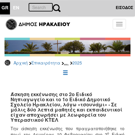
GR
EN
ΕΙΣΟΔΟΣ
ΕΠΙΚΑΙΡΟΤΗΤΑ
Toggle
navigati
Δελτία
Τύπου
Αρχείο
2026
...
Αρχική
Επικαιρότητα
2025
2025
2024
2023
2022
Άσκηση εκκένωσης στο 2ο Ειδικό
Νηπιαγωγείο και το 1ο Ειδικό Δημοτικό
2021
Σχολείο Ηρακλείου, λόγω «τσουνάμι» - Σε
μόλις δύο λεπτά μαθητές και εκπαιδευτικοί
2020
είχαν αποχωρήσει με λεωφορεία του
Υπεραστικού ΚΤΕΛ
2019
Την άσκηση εκκένωσης που πραγματοποιήθηκε το
2018
ο
πρωί της Δευτέρας 10 Φεβρουαρίου στο 2
Ειδικό