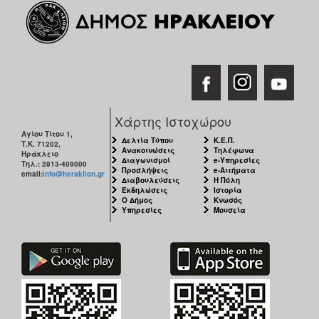
Χάρτης Ιστοχώρου
Αγίου Τίτου 1,
Δελτία Τύπου
Κ.Ε.Π.
Τ.Κ. 71202,
Ανακοινώσεις
Τηλέφωνα
Ηράκλειο
Διαγωνισμοί
e-Υπηρεσίες
Τηλ.: 2813-409000
Προσλήψεις
e-Αιτήματα
email:
info@heraklion.gr
Διαβουλεύσεις
Η Πόλη
Εκδηλώσεις
Ιστορία
Ο Δήμος
Κνωσός
Υπηρεσίες
Μουσεία