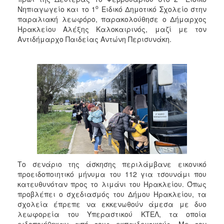
2017
ο
Νηπιαγωγείο και το 1
Ειδικό Δημοτικό Σχολείο στην
παραλιακή λεωφόρο, παρακολούθησε ο Δήμαρχος
2016
Ηρακλείου Αλέξης Καλοκαιρινός, μαζί με τον
2015
Αντιδήμαρχο Παιδείας Αντώνη Περισυνάκη.
2013
2012
2011
2010
2006
ΔΗΜΟΤΗΣ
Το σενάριο της άσκησης περιλάμβανε εικονικό
προειδοποιητικό μήνυμα του 112 για τσουνάμι που
ΕΠΙΣΚΕΠΤΗΣ
κατευθυνόταν προς το λιμάνι του Ηρακλείου. Όπως
προβλέπει ο σχεδιασμός του Δήμου Ηρακλείου, τα
σχολεία έπρεπε να εκκενωθούν άμεσα με δυο
ΗΡΑΚΛΕΙΟ
ΓΙΑ...
λεωφορεία του Υπεραστικού ΚΤΕΛ, τα οποία
ειδοποιήθηκαν από τους εκπαιδευτικούς. Με τον