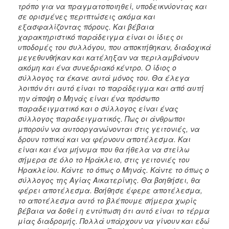
τρόπο για να πραγματοποιηθεί, υποδεικνύοντας και
σε ορισμένες περιπτώσεις ακόμα και
εξασφαλίζοντας πόρους. Και βέβαια
χαρακτηριστικό παράδειγμα είναι οι ίδιες οι
υποδομές του συλλόγου, που αποκτήθηκαν, διαδοχικά
μεγεθυνθήκαν και κατέληξαν να περιλαμβάνουν
ακόμη και ένα συνεδριακό κέντρο. Ο ίδιος ο
σύλλογος τα έκανε αυτά μόνος του. Θα έλεγα
λοιπόν ότι αυτό είναι το παράδειγμα και από αυτή
την άποψη ο Μηνάς είναι ένα πρόσωπο
παραδειγματικό και ο σύλλογος είναι ένας
σύλλογος παραδειγματικός. Πως οι άνθρωποι
μπορούν να αυτοοργανώνονται στις γειτονιές, να
δρουν τοπικά και να φέρνουν αποτέλεσμα. Και
είναι και ένα μήνυμα που θα ήθελα να στείλω
σήμερα σε όλο το Ηράκλειο, στις γειτονιές του
Ηρακλείου. Κάντε το όπως ο Μηνάς. Κάντε το όπως ο
σύλλογος της Αγίας Αικατερίνης. Θα βοηθήσει, θα
φέρει αποτέλεσμα. Βοήθησε έφερε αποτέλεσμα,
το αποτέλεσμα αυτό το βλέπουμε σήμερα χωρίς
βέβαια να δοθεί η εντύπωση ότι αυτό είναι το τέρμα
μίας διαδρομής. Πολλά υπάρχουν να γίνουν και εδώ