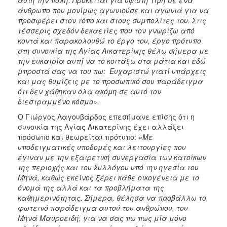
άνθρωπο που μονίμως αγωνιούσε και αγωνιά για να
προσφέρει στον τόπο και στους συμπολίτες του. Στις
τέσσερις σχεδόν δεκαετίες που τον γνωρίζω από
κοντά και παρακολουθώ το έργο του, έργο πρότυπο
στη συνοικία της Αγίας Αικατερίνης θέλω σήμερα με
την ευκαιρία αυτή να το κοιτάξω στα μάτια και εδώ
μπροστά σας να του πω: Ευχαριστώ γιατί υπάρχεις
και μας θυμίζεις με το προσωπικό σου παράδειγμα
ότι δεν χάθηκαν όλα ακόμη σε αυτό τον
διεστραμμένο κόσμο».
Ο Γιώργος Λαγουβάρδος επεσήμανε επίσης ότι η
συνοικία της Αγίας Αικατερίνης έχει αλλάξει
πρόσωπο και θεωρείται πρότυπο:
«Με
υποδειγματικές υποδομές και λειτουργίες που
έγιναν με την εξαιρετική συνεργασία των κατοίκων
της περιοχής και του Συλλόγου υπό την ηγεσία του
Μηνά, καθώς εκείνος ξέρει κάθε οικογένεια με το
όνομά της αλλά και τα προβλήματα της
καθημερινότητας. Σήμερα, θέλησα να προβάλλω το
φωτεινό παράδειγμα αυτού του ανθρώπου, του
Μηνά Μαυροειδή, για να σας πω πως μία μόνο