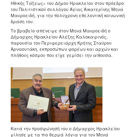
Ηθικής Τάξεως» του Δήμου Ηρακλείου στον πρόεδρο
2017
του Πολιτιστικού συλλόγου Αγίας Αικατερίνης Μηνά
2016
Μαυροειδή, για την πολύχρονη εθελοντική κοινωνική
δράση του.
2015
Το βραβείο απένειμε στον Μηνά Μαυροειδή ο
2013
Δήμαρχος Ηρακλείου Αλέξης Καλοκαιρινός,
2012
παρουσία του Περιφερειάρχη Κρήτης Σταύρου
Αρναουτάκη, εκπροσώπων φορέων και αρχών και
2011
πλήθους κόσμου που είχε γεμίσει την αίθουσα.
2010
2006
ΔΗΜΟΤΗΣ
ΕΠΙΣΚΕΠΤΗΣ
ΗΡΑΚΛΕΙΟ
Κατά την προσφώνησή του ο Δήμαρχος Ηρακλείου
ΓΙΑ...
μίλησε με τα πιο θερμά λόγια για τον Μηνά