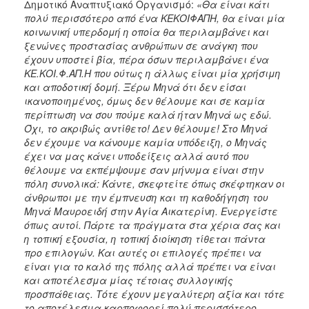
Δημοτικό Αναπτυξιακό Οργανισμό:
«Θα είναι κάτι
πολύ περισσότερο από ένα ΚΕΚΟΙΦΑΠΗ, θα είναι μία
κοινωνική υπερδομή η οποία θα περιλαμβάνει και
ξενώνες προστασίας ανθρώπων σε ανάγκη που
έχουν υποστεί βία, πέρα όσων περιλαμβάνει ένα
ΚΕ.ΚΟΙ.Φ.ΑΠ.Η που ούτως η άλλως είναι μία χρήσιμη
και αποδοτική δομή. Ξέρω Μηνά ότι δεν είσαι
ικανοποιημένος, όμως δεν θέλουμε και σε καμία
περίπτωση να σου πούμε καλά ήταν Μηνά ως εδώ.
Όχι, το ακριβώς αντίθετο! Δεν θέλουμε! Στο Μηνά
δεν έχουμε να κάνουμε καμία υπόδειξη, ο Μηνάς
έχει να μας κάνει υποδείξεις αλλά αυτό που
θέλουμε να εκπέμψουμε σαν μήνυμα είναι στην
πόλη συνολικά: Κάντε, σκεφτείτε όπως σκέφτηκαν οι
άνθρωποι με την έμπνευση και τη καθοδήγηση του
Μηνά Μαυροειδή στην Αγία Αικατερίνη. Ενεργείστε
όπως αυτοί. Πάρτε τα πράγματα στα χέρια σας και
η τοπική εξουσία, η τοπική διοίκηση τίθεται πάντα
προ επιλογών. Και αυτές οι επιλογές πρέπει να
είναι για το καλό της πόλης αλλά πρέπει να είναι
και αποτέλεσμα μίας τέτοιας συλλογικής
προσπάθειας. Τότε έχουν μεγαλύτερη αξία και τότε
το αποτέλεσμα καρποφορεί πολύ περισσότερο.