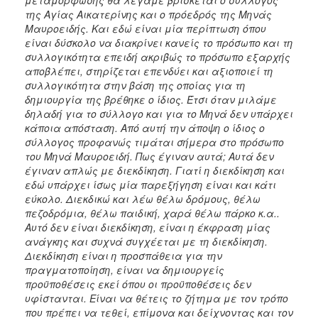
της Αγίας Αικατερίνης και ο πρόεδρός της Μηνάς
Μαυροειδής. Και εδώ είναι μία περίπτωση όπου
είναι δύσκολο να διακρίνει κανείς το πρόσωπο και τη
συλλογικότητα επειδή ακριβώς το πρόσωπο εξαρχής
αποβλέπει, στηρίζεται επενδύει και αξιοποιεί τη
συλλογικότητα στην βάση της οποίας για τη
δημιουργία της βρέθηκε ο ίδιος. Έτσι όταν μιλάμε
δηλαδή για το σύλλογο και για το Μηνά δεν υπάρχει
κάποια απόσταση. Από αυτή την άποψη ο ίδιος ο
σύλλογος προφανώς τιμάται σήμερα στο πρόσωπο
του Μηνά Μαυροειδή. Πως έγιναν αυτά; Αυτά δεν
έγιναν απλώς με διεκδίκηση. Γιατί η διεκδίκηση και
εδώ υπάρχει ίσως μία παρεξήγηση είναι και κάτι
εύκολο. Διεκδικώ και λέω θέλω δρόμους, θέλω
πεζοδρόμια, θέλω παιδική, χαρά θέλω πάρκο κ.α..
Αυτό δεν είναι διεκδίκηση, είναι η έκφραση μίας
ανάγκης και συχνά συγχέεται με τη διεκδίκηση.
Διεκδίκηση είναι η προσπάθεια για την
πραγματοποίηση, είναι να δημιουργείς
προϋποθέσεις εκεί όπου οι προϋποθέσεις δεν
υφίστανται. Είναι να θέτεις το ζήτημα με τον τρόπο
που πρέπει να τεθεί, επίμονα και δείχνοντας και τον