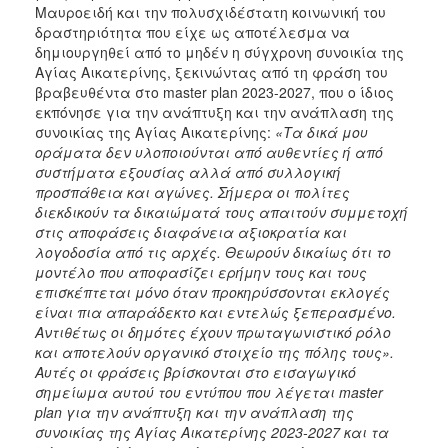
Μαυροειδή και την πολυσχιδέστατη κοινωνική του
δραστηριότητα που είχε ως αποτέλεσμα να
δημιουργηθεί από το μηδέν η σύγχρονη συνοικία της
Αγίας Αικατερίνης, ξεκινώντας από τη φράση του
βραβευθέντα στο master plan 2023-2027, που ο ίδιος
εκπόνησε για την ανάπτυξη και την ανάπλαση της
συνοικίας της Αγίας Αικατερίνης:
«Τα δικά μου
οράματα δεν υλοποιούνται από αυθεντίες ή από
συστήματα εξουσίας αλλά από συλλογική
προσπάθεια και αγώνες. Σήμερα οι πολίτες
διεκδικούν τα δικαιώματά τους απαιτούν συμμετοχή
στις αποφάσεις διαφάνεια αξιοκρατία και
λογοδοσία από τις αρχές. Θεωρούν δικαίως ότι το
μοντέλο που αποφασίζει ερήμην τους και τους
επισκέπτεται μόνο όταν προκηρύσσονται εκλογές
είναι πια απαράδεκτο και εντελώς ξεπερασμένο.
Αντιθέτως οι δημότες έχουν πρωταγωνιστικό ρόλο
και αποτελούν οργανικό στοιχείο της πόλης τους».
Αυτές οι φράσεις βρίσκονται στο εισαγωγικό
σημείωμα αυτού του εντύπου που λέγεται
master
plan
για την ανάπτυξη και την ανάπλαση της
συνοικίας της Αγίας Αικατερίνης 2023-2027 και τα