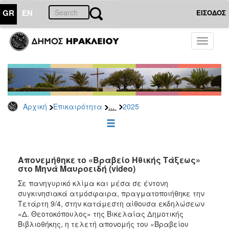
GR
EN
ΕΙΣΟΔΟΣ
ΕΠΙΚΑΙΡΟΤΗΤΑ
Toggle
navigati
Δελτία
Τύπου
Αρχείο
2026
...
Αρχική
Επικαιρότητα
2025
2025
2024
2023
2022
Απονεμήθηκε το «Βραβείο Ηθικής Τάξεως»
στο Μηνά Μαυροειδή (video)
2021
Σε πανηγυρικό κλίμα και μέσα σε έντονη
2020
συγκινησιακά ατμόσφαιρα, πραγματοποιήθηκε την
Τετάρτη 9/4, στην κατάμεστη αίθουσα εκδηλώσεων
2019
«Δ. Θεοτοκόπουλος» της Βικελαίας Δημοτικής
2018
Βιβλιοθήκης, η τελετή απονομής του «Βραβείου