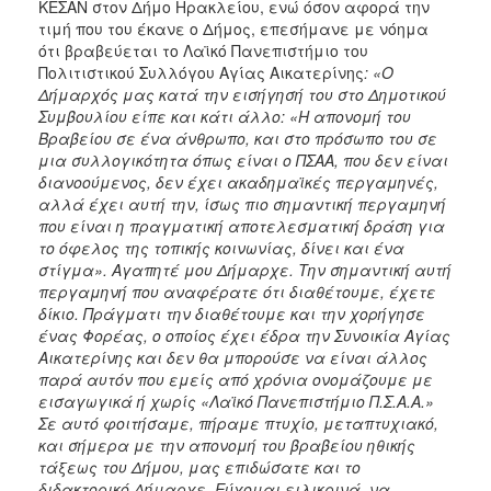
ΚΕΣΑΝ στον Δήμο Ηρακλείου, ενώ όσον αφορά την
τιμή που του έκανε ο Δήμος, επεσήμανε με νόημα
ότι βραβεύεται το Λαϊκό Πανεπιστήμιο του
Πολιτιστικού Συλλόγου Αγίας Αικατερίνης
: «Ο
Δήμαρχός μας κατά την εισήγησή του στο Δημοτικού
Συμβουλίου είπε και κάτι άλλο: «Η απονομή του
Βραβείου σε ένα άνθρωπο, και στο πρόσωπο του σε
μια συλλογικότητα όπως είναι ο ΠΣΑΑ, που δεν είναι
διανοούμενος, δεν έχει ακαδημαϊκές περγαμηνές,
αλλά έχει αυτή την, ίσως πιο σημαντική περγαμηνή
που είναι η πραγματική αποτελεσματική δράση για
το όφελος της τοπικής κοινωνίας, δίνει και ένα
στίγμα». Αγαπητέ μου Δήμαρχε. Την σημαντική αυτή
περγαμηνή που αναφέρατε ότι διαθέτουμε, έχετε
δίκιο. Πράγματι την διαθέτουμε και την χορήγησε
ένας Φορέας, ο οποίος έχει έδρα την Συνοικία Αγίας
Αικατερίνης και δεν θα μπορούσε να είναι άλλος
παρά αυτόν που εμείς από χρόνια ονομάζουμε με
εισαγωγικά ή χωρίς «Λαϊκό Πανεπιστήμιο Π.Σ.Α.Α.»
Σε αυτό φοιτήσαμε, πήραμε πτυχίο, μεταπτυχιακό,
και σήμερα με την απονομή του βραβείου ηθικής
τάξεως του Δήμου, μας επιδώσατε και το
διδακτορικό Δήμαρχε. Εύχομαι ειλικρινά, να