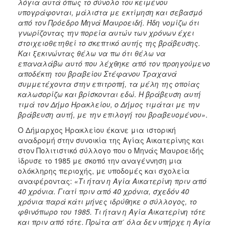
λόγια αυτά όπως το σύνολο του κειμένου
υπογράφονται, μάλιστα με εκτίμηση και σεβασμό
από τον Πρόεδρο Μηνά Μαυροειδή. Ήδη νομίζω ότι
γνωρίζοντας την πορεία αυτών των χρόνων έχει
στοιχειοθετηθεί το σκεπτικό αυτής της βράβευσης.
Και ξεκινώντας θέλω να πω ότι θέλω να
επαναλάβω αυτό που λέχθηκε από τον προηγούμενο
αποδέκτη του βραβείου Στέφανου Τραχανά
συμμετέχοντα στην επιτροπή, τα μέλη της οποίας
καλωσορίζω και βρίσκονται εδώ. Η βράβευση αυτή
τιμά τον Δήμο Ηρακλείου, ο Δήμος τιμάται με την
βράβευση αυτή, με την επιλογή του βραβευομένου»
.
Ο Δήμαρχος Ηρακλείου έκανε μια ιστορική
αναδρομή στην συνοικία της Αγίας Αικατερίνης και
στον Πολιτιστικό σύλλογο που ο Μηνάς Μαυροειδής
ίδρυσε το 1985 με σκοπό την αναγέννηση μια
ολόκληρης περιοχής, με υποδομές και σχολεία
αναφέροντας:
«Τι ήταν η Αγία Αικατερίνη πριν από
40 χρόνια. Γιατί πριν από 40 χρόνια, σχεδόν 40
χρόνια παρά κάτι μήνες ιδρύθηκε ο σύλλογος, το
φθινόπωρο του 1985. Τι ήταν η Αγία Αικατερίνη τότε
και πριν από τότε. Πρώτα απ΄ όλα δεν υπήρχε η Αγία