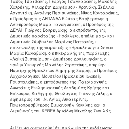
Τάσος Τσατσάκης, Γιώργος Τσαγκαράκης, Μανόλης
Χαιρέτης, Φιλαρέτη Δαφέρμου - Χρονάκη, Στέλλα
Αρχοντάκη, Αντώνης Περισυνάκης, Νίκος Κονταράκης,
ο Πρόεδρος της ΔΕΠΑΝΑΛ Κώστας Βαρβεράκης η
Αντιπρόεδρος Μάρα Παναγιωτάκη, ο Πρόεδρος της
ΔΕΥΑΗ Γιώργος Βουρεξάκης, ο εκπρόσωπος της
Δημοτικής παράταξης «Ηράκλειο, η πόλη μας» και
Δημοτικός Σύμβουλος Μαρίνος Παττακός, η
επικεφαλής της παράταξης «Ηράκλειο για Σένα»
Μαρία Καναβάκη, ο επικεφαλής της παράταξης
«Λαϊκή Συσπείρωση» Δημήτρης Δουλουφάκης, ο
πρώην Υπουργός Μανόλης Στρατάκης, ο πρώην
Νομάρχης Ηρακλείου Δημήτρης Σαρρής, ο Πρόεδρος
Αρχαιολογικού Μουσείου Ηρακλείου Ιωακείμ
Γρυσπολάκης, ο εκπρόσωπος της Πατριαρχικής
Ανωτάτης Εκκλησιαστικής Ακαδημίας Κρήτης και
Επίκουρος Καθηγητής Θεολογίας Γιάννης Λίλης, ο
εφημέριος του Ι.Ν. Αγίας Αικατερίνης,
Πρωτοπρεσβύτερος Εμμανουήλ Κοκκίνης και ο
Διευθυντής του ΚΕΘΕΑ Αριάδνη Μιχάλης Σκουλάς.
Αξίζει να αναφερθεί ότι η κάλυψη της εκδήλωσης