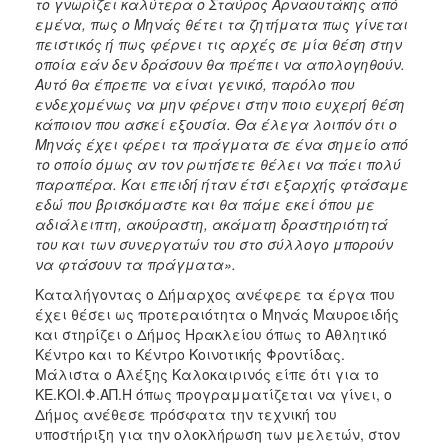
το γνωρίζει καλύτερα ο Σταύρος Αρναουτάκης από
εμένα, πως ο Μηνάς θέτει τα ζητήματα πως γίνεται
πειστικός ή πως φέρνει τις αρχές σε μία θέση στην
οποία εάν δεν δράσουν θα πρέπει να απολογηθούν.
Αυτό θα έπρεπε να είναι γενικό, παρόλο που
ενδεχομένως να μην φέρνει στην ποιο ευχερή θέση
κάποιον που ασκεί εξουσία. Θα έλεγα λοιπόν ότι ο
Μηνάς έχει φέρει τα πράγματα σε ένα σημείο από
το οποίο όμως αν τον ρωτήσετε θέλει να πάει πολύ
παραπέρα. Και επειδή ήταν έτσι εξαρχής φτάσαμε
εδώ που βρισκόμαστε και θα πάμε εκεί όπου με
αδιάλειπτη, ακούραστη, ακάματη δραστηριότητά
του και των συνεργατών του στο σύλλογο μπορούν
να φτάσουν τα πράγματα».
Καταλήγοντας ο Δήμαρχος ανέφερε τα έργα που
έχει θέσει ως προτεραιότητα ο Μηνάς Μαυροειδής
και στηρίζει ο Δήμος Ηρακλείου όπως το Αθλητικό
Κέντρο και το Κέντρο Κοινοτικής Φροντίδας.
Μάλιστα ο Αλέξης Καλοκαιρινός είπε ότι για το
ΚΕ.ΚΟΙ.Φ.ΑΠ.Η όπως προγραμματίζεται να γίνει, ο
Δήμος ανέθεσε πρόσφατα την τεχνική του
υποστήριξη για την ολοκλήρωση των μελετών, στον