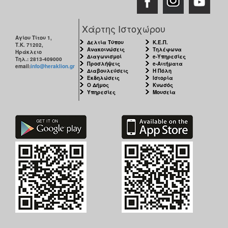
Χάρτης Ιστοχώρου
Αγίου Τίτου 1,
Δελτία Τύπου
Κ.Ε.Π.
Τ.Κ. 71202,
Ανακοινώσεις
Τηλέφωνα
Ηράκλειο
Διαγωνισμοί
e-Υπηρεσίες
Τηλ.: 2813-409000
Προσλήψεις
e-Αιτήματα
email:
info@heraklion.gr
Διαβουλεύσεις
Η Πόλη
Εκδηλώσεις
Ιστορία
Ο Δήμος
Κνωσός
Υπηρεσίες
Μουσεία