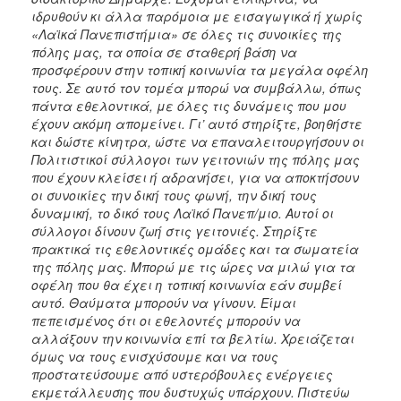
ιδρυθούν κι άλλα παρόμοια με εισαγωγικά ή χωρίς
«Λαϊκά Πανεπιστήμια» σε όλες τις συνοικίες της
πόλης μας, τα οποία σε σταθερή βάση να
προσφέρουν στην τοπική κοινωνία τα μεγάλα οφέλη
τους. Σε αυτό τον τομέα μπορώ να συμβάλλω, όπως
πάντα εθελοντικά, με όλες τις δυνάμεις που μου
έχουν ακόμη απομείνει. Γι’ αυτό στηρίξτε, βοηθήστε
και δώστε κίνητρα, ώστε να επαναλειτουργήσουν οι
Πολιτιστικοί σύλλογοι των γειτονιών της πόλης μας
που έχουν κλείσει ή αδρανήσει, για να αποκτήσουν
οι συνοικίες την δική τους φωνή, την δική τους
δυναμική, το δικό τους Λαϊκό Πανεπ/μιο. Αυτοί οι
σύλλογοι δίνουν ζωή στις γειτονιές. Στηρίξτε
πρακτικά τις εθελοντικές ομάδες και τα σωματεία
της πόλης μας. Μπορώ με τις ώρες να μιλώ για τα
οφέλη που θα έχει η τοπική κοινωνία εάν συμβεί
αυτό. Θαύματα μπορούν να γίνουν. Είμαι
πεπεισμένος ότι οι εθελοντές μπορούν να
αλλάξουν την κοινωνία επί τα βελτίω. Χρειάζεται
όμως να τους ενισχύσουμε και να τους
προστατεύσουμε από υστερόβουλες ενέργειες
εκμετάλλευσης που δυστυχώς υπάρχουν. Πιστεύω