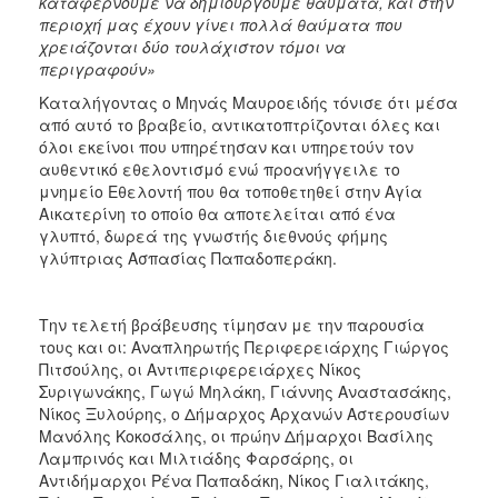
καταφέρνουμε να δημιουργούμε θαύματα, και στην
περιοχή μας έχουν γίνει πολλά θαύματα που
χρειάζονται δύο τουλάχιστον τόμοι να
περιγραφούν»
Καταλήγοντας ο Μηνάς Μαυροειδής τόνισε ότι μέσα
από αυτό το βραβείο, αντικατοπτρίζονται όλες και
όλοι εκείνοι που υπηρέτησαν και υπηρετούν τον
αυθεντικό εθελοντισμό ενώ προανήγγειλε το
μνημείο Εθελοντή που θα τοποθετηθεί στην Αγία
Αικατερίνη το οποίο θα αποτελείται από ένα
γλυπτό, δωρεά της γνωστής διεθνούς φήμης
γλύπτριας Ασπασίας Παπαδοπεράκη.
Την τελετή βράβευσης τίμησαν με την παρουσία
τους και οι: Αναπληρωτής Περιφερειάρχης Γιώργος
Πιτσούλης, οι Αντιπεριφερειάρχες Νίκος
Συριγωνάκης, Γωγώ Μηλάκη, Γιάννης Αναστασάκης,
Νίκος Ξυλούρης, ο Δήμαρχος Αρχανών Αστερουσίων
Μανόλης Κοκοσάλης, οι πρώην Δήμαρχοι Βασίλης
Λαμπρινός και Μιλτιάδης Φαρσάρης, οι
Αντιδήμαρχοι Ρένα Παπαδάκη, Νίκος Γιαλιτάκης,