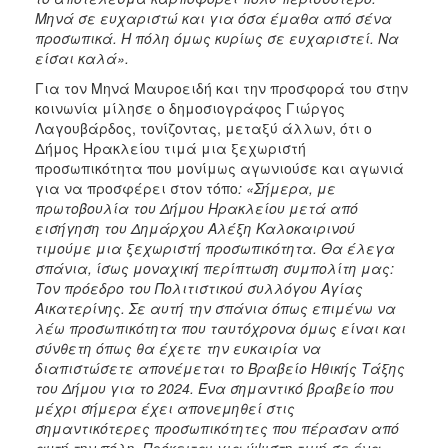
Μηνά σε ευχαριστώ και για όσα έμαθα από σένα
προσωπικά. Η πόλη όμως κυρίως σε ευχαριστεί. Να
είσαι καλά».
Για τον Μηνά Μαυροειδή και την προσφορά του στην
κοινωνία μίλησε ο δημοσιογράφος Γιώργος
Λαγουβάρδος, τονίζοντας, μεταξύ άλλων, ότι ο
Δήμος Ηρακλείου τιμά μια ξεχωριστή
προσωπικότητα που μονίμως αγωνιούσε και αγωνιά
για να προσφέρει στον τόπο
: «
Σήμερα, με
πρωτοβουλία του Δήμου Ηρακλείου μετά από
εισήγηση του Δημάρχου Αλέξη Καλοκαιρινού
τιμούμε μια ξεχωριστή προσωπικότητα. Θα έλεγα
σπάνια, ίσως μοναχική περίπτωση συμπολίτη μας:
Τον πρόεδρο του Πολιτιστικού συλλόγου Αγίας
Αικατερίνης. Σε αυτή την σπάνια όπως επιμένω να
λέω προσωπικότητα που ταυτόχρονα όμως είναι και
σύνθετη όπως θα έχετε την ευκαιρία να
διαπιστώσετε απονέμεται το Βραβείο Ηθικής Τάξης
του Δήμου για το 2024. Ένα σημαντικό βραβείο που
μέχρι σήμερα έχει απονεμηθεί στις
σημαντικότερες προσωπικότητες που πέρασαν από
αυτή την πόλη. Πρόκειται για ύψιστη τιμή σε ένα