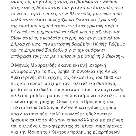
αυτής της μεγάλης χαράς να βρίσκομαι ενώπιον
σας, καθώς δεν υπάρχει μεγαλύτερη διάκριση, από
το να με τιμά η ίδια η γενέθλια πόλη μου, που τόσο
πολύ αγαπώ και συνεχίζω να ζω και να έχω μαζί
της αυτή την ισχυρή αγαπητική και ερωτική σχέση.
Γι’ αυτό και ευχαριστώ τον Θεό που με αξιώνει να
ζήσω αυτή τη σπουδαία στιγμή, και ευγνωμονώ τον
Δήμαρχό μας, την επιτροπή βραβείου Ηθικής Τάξεως
και το Δημοτικό Συμβούλιο για την ομόφωνη
απόφασή τους να με τιμήσουν με αυτή τη διάκριση».
Ο Μηνάς Μαυροειδής έκανε εκτενή ιστορική
αναφορά για το πώς βρήκε τη συνοικία της Αγίας
Αικατερίνης στις αρχές της δεκαετίας του 1980 και
πως κατάφερε μαζί με τον Πολιτιστικό σύλλογο,
μέσα από το σωστό προγραμματισμό την οργάνωση
αλλά περισσότερο τον εθελοντισμό να αλλάξει την
εικόνα της περιοχής. Όπως είπε ο Πρόεδρος του
Πολιτιστικού Συλλόγου Αγίας Αικατερίνης, έχουν
πραγματοποιηθεί πολύ σπουδαίες εθελοντικές
δράσεις αυτά τα 40 χρόνια παράλληλα με εκείνες
του συλλόγου, αναφέροντας ότι είναι υπερήφανος
για την ίδρυση του Κέντρου πρόληψης εξαρτήσεων