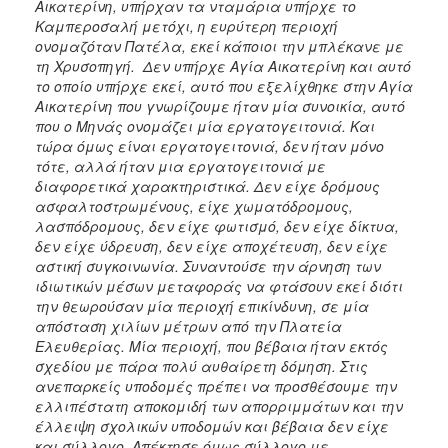
Αικατερίνη, υπήρχαν τα νταμάρια υπήρχε το
Καμπεροσαλή μετόχι, η ευρύτερη περιοχή
ονομαζόταν Πατέλα, εκεί κάποιοι την μπλέκανε με
τη Χρυσοπηγή. Δεν υπήρχε Αγία Αικατερίνη και αυτό
το οποίο υπήρχε εκεί, αυτό που εξελίχθηκε στην Αγία
Αικατερίνη που γνωρίζουμε ήταν μία συνοικία, αυτό
που ο Μηνάς ονομάζει μία εργατογειτονιά. Και
τώρα όμως είναι εργατογειτονιά, δεν ήταν μόνο
τότε, αλλά ήταν μια εργατογειτονιά με
διαφορετικά χαρακτηριστικά. Δεν είχε δρόμους
ασφαλτοστρωμένους, είχε χωματόδρομους,
λασπόδρομους, δεν είχε φωτισμό, δεν είχε δίκτυα,
δεν είχε ύδρευση, δεν είχε αποχέτευση, δεν είχε
αστική συγκοινωνία. Συναντούσε την άρνηση των
ιδιωτικών μέσων μεταφοράς να φτάσουν εκεί διότι
την θεωρούσαν μία περιοχή επικίνδυνη, σε μία
απόσταση χιλίων μέτρων από την Πλατεία
Ελευθερίας. Μία περιοχή, που βέβαια ήταν εκτός
σχεδίου με πάρα πολύ αυθαίρετη δόμηση. Στις
ανεπαρκείς υποδομές πρέπει να προσθέσουμε την
ελλιπέστατη αποκομιδή των απορριμμάτων και την
έλλειψη σχολικών υποδομών και βέβαια δεν είχε
και σύλλογο. Απέκτησε όμως σύλλογο με