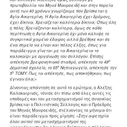
πρωτοβουλία του Μηνά Μαυροειδή και στην πορεία
αυτή των 40 χρόνων γνωρίζουμε που βρίσκεται η
Αγία Αικατερίνη. Η Αγία Αικατερίνη έχει δρόμους,
έχει δίκτυα. Χρειάζεται καλύτερα δίκτυα; Όπως όλη
η πόλη
;
Χρειάζονται καλύτερα, όμως σε κάθε
περίπτωση η Αγία Αικατερίνη όχι μόνο κάλυψε το
συγκριτικά χαμένο έδαφος αλλά βρέθηκε και σε
ένα σημείο να είναι και πόλος έλξης, όπως για
παράδειγμα γίνεται με τα Αικατερίνεια το
καλοκαίρι με οργάνωση του συλλόγου. Επίσης
ο
απέκτησε βρεφονηπιακό σταθμό, απέκτησε το 48
ο
Δημοτικό σχολείο, το 65
Νηπιαγωγείο, απέκτησε την
η
5
ΤΟΜΥ. Πως τα απέκτησε, πως αποκτήθηκαν, πως
έγιναν όλα
;»
Δίνοντας απάντηση σε αυτό το ερώτημα, ο Αλέξης
Καλοκαιρινός, τόνισε ότι πίσω από όλες αυτές τις
υποδομές και του μετασχηματισμού της συνοικίας
βρίσκεται ο Πολιτιστικός Σύλλογος και ο Πρόεδρός
του Μηνάς Μαυροειδής, στέλνοντας το μήνυμα ότι
είναι παράδειγμα προς μίμηση:
«Στην αφετηρία
όλου αυτού του μετασχηματισμού της
μεταμόρφωσης θα λέγαμε βρίσκεται ο σύλλογος