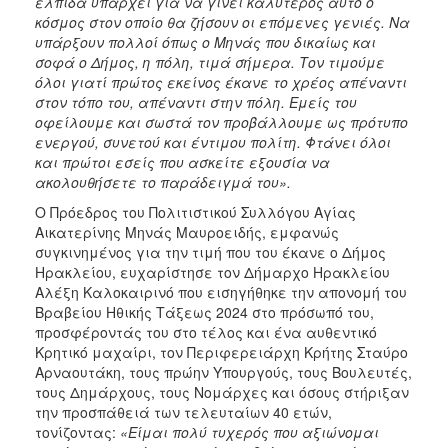
ελπίδα υπάρχει για να γίνει καλύτερος αυτό ο
κόσμος στον οποίο θα ζήσουν οι επόμενες γενιές. Να
υπάρξουν πολλοί όπως ο Μηνάς που δικαίως και
σοφά ο Δήμος, η πόλη, τιμά σήμερα. Τον τιμούμε
όλοι γιατί πρώτος εκείνος έκανε το χρέος απέναντι
στον τόπο του, απέναντι στην πόλη. Εμείς του
οφείλουμε και σωστά τον προβάλλουμε ως πρότυπο
ενεργού, συνετού και έντιμου πολίτη. Φτάνει όλοι
και πρώτοι εσείς που ασκείτε εξουσία να
ακολουθήσετε το παράδειγμά του».
Ο Πρόεδρος του Πολιτιστικού Συλλόγου Αγίας
Αικατερίνης Μηνάς Μαυροειδής, εμφανώς
συγκινημένος για την τιμή που του έκανε ο Δήμος
Ηρακλείου, ευχαρίστησε τον Δήμαρχο Ηρακλείου
Αλέξη Καλοκαιρινό που εισηγήθηκε την απονομή του
Βραβείου Ηθικής Τάξεως 2024 στο πρόσωπό του,
προσφέροντάς του στο τέλος και ένα αυθεντικό
Κρητικό μαχαίρι, τον Περιφερειάρχη Κρήτης Σταύρο
Αρναουτάκη, τους πρώην Υπουργούς, τους Βουλευτές,
τους Δημάρχους, τους Νομάρχες και όσους στήριξαν
την προσπάθειά των τελευταίων 40 ετών,
τονίζοντας:
«Είμαι πολύ τυχερός που αξιώνομαι