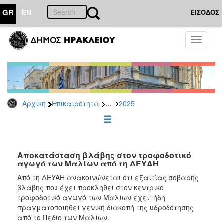
GR
EN
ΕΙΣΟΔΟΣ
ΕΠΙΚΑΙΡΟΤΗΤΑ
Toggle
navigati
Δελτία
Τύπου
Αρχείο
2026
...
Αρχική
Επικαιρότητα
2025
2025
2024
2023
2022
Αποκατάσταση βλάβης στον τροφοδοτικό
αγωγό των Μαλίων από τη ΔΕΥΑΗ
2021
Από τη ΔΕΥΑΗ ανακοινώνεται ότι εξαιτίας σοβαρής
2020
βλάβης που έχει προκληθεί στον κεντρικό
τροφοδοτικό αγωγό των Μαλίων έχει ήδη
2019
πραγματοποιηθεί γενική διακοπή της υδροδότησης
2018
από το Πεδίο των Μαλίων.