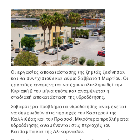
2017
2016
2015
2013
2012
2011
2010
2006
Οι εργασίες αποκατάστασης της ζημιάς ξεκίνησαν
και θα συνεχιστούν και αύριο Σάββατο 1 Μαρτίου. Οι
εργασίες αναμένεται να έχουν ολοκληρωθεί την
Κυριακή 2 του μήνα οπότε και αναμένεται η
σταδιακή αποκατάσταση της υδροδότησης.
ΔΗΜΟΤΗΣ
Σοβαρότερα προβλήματα υδροδότησης αναμένεται
να σημειωθούν στις περιοχές του Καρτερού της
ΕΠΙΣΚΕΠΤΗΣ
Καλλιθέας και του Πρασσά. Μικρότερα προβλήματα
υδροδότησης αναμένονται στις περιοχές του
ΗΡΑΚΛΕΙΟ
Κατσαμπά και της Αλικαρνασού.
ΓΙΑ...