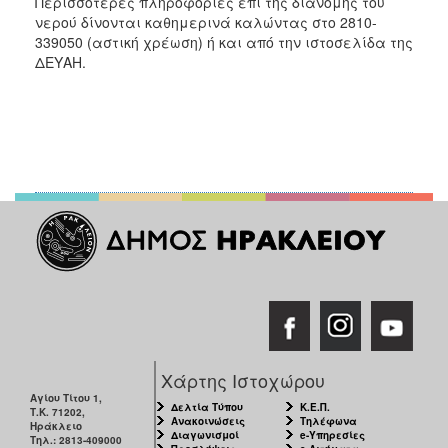
Περισσότερες πληροφορίες επί της διανομής του
νερού δίνονται
καθημερινά καλώντας στο 2810-
339050 (αστική χρέωση) ή και από την ιστοσελίδα της
ΔΕΥΑΗ.
Χάρτης Ιστοχώρου
Αγίου Τίτου 1,
Δελτία Τύπου
Κ.Ε.Π.
Τ.Κ. 71202,
Ανακοινώσεις
Τηλέφωνα
Ηράκλειο
Διαγωνισμοί
e-Υπηρεσίες
Τηλ.: 2813-409000