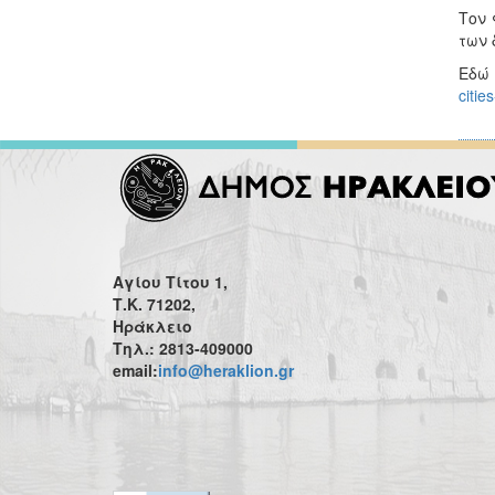
Τον 
των 
Εδώ 
citie
Αγίου Τίτου 1,
Τ.Κ. 71202,
Ηράκλειο
Τηλ.: 2813-409000
email:
info@heraklion.gr