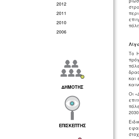
βιώσ
2012
στρα
2011
περι
επιτ
2010
πόλη
2006
Λίγα
Το 
πρόγ
πόλ
δρασ
και 
καιν
ΔΗΜΟΤΗΣ
Οι «
επιτ
πόλε
2030
Ειδι
ΕΠΙΣΚΕΠΤΗΣ
εφα
στοχ