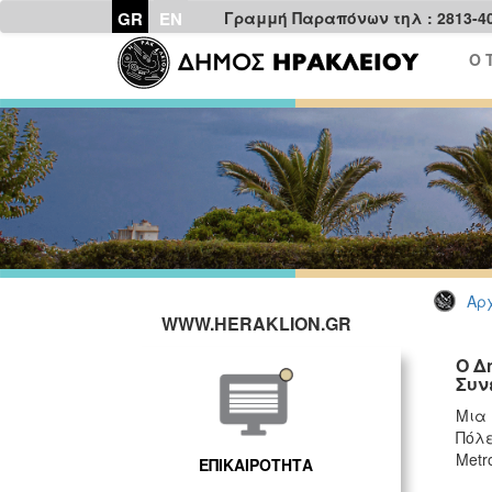
GR
EN
Γραμμή Παραπόνων τηλ : 2813-4
Ο 
Αρχ
WWW.HERAKLION.GR
Ο Δ
Συν
Μια 
Πόλε
Metr
ΕΠΙΚΑΙΡΟΤΗΤΑ