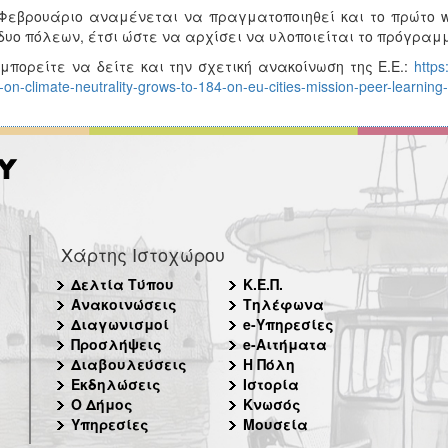
Φεβρουάριο αναμένεται να πραγματοποιηθεί και το πρώτο w
δυο πόλεων, έτσι ώστε να αρχίσει να υλοποιείται το πρόγρα
μπορείτε να δείτε και την σχετική ανακοίνωση της Ε.Ε.:
https
s-on-climate-neutrality-grows-to-184-on-eu-cities-mission-peer-learni
Χάρτης Ιστοχώρου
Δελτία Τύπου
Κ.Ε.Π.
Ανακοινώσεις
Τηλέφωνα
Διαγωνισμοί
e-Υπηρεσίες
Προσλήψεις
e-Αιτήματα
Διαβουλεύσεις
Η Πόλη
Εκδηλώσεις
Ιστορία
Ο Δήμος
Κνωσός
Υπηρεσίες
Μουσεία