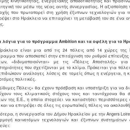
ιμης κινητικότητας, ενεργειακής αποδοτικότητας και πράσιν
τηγική του μέσω της νέας αυτής συνεργασίας. Η αξιοποίηση τη
οχής που πρωτοπορεί στη χρήση έξυπνων τεχνολογιών για τη
ρέψει στο Ηράκλειο να επιταχύνει τη μετάβασή του σε ένα α
ς.
 λόγια για το πρόγραμμα Ambition και τα οφέλη για το Ηρ
Ηράκλειο είναι μια από τις 24 πόλεις από 14 χώρες της 
ραμμα που αποσκοπεί στην επιτάχυνση του ρυθμού επίτευξης 
εων, «διδυμοποιούνται» με τις «Πόλεις Αποστολής» για
τηριότητες που σχετίζονται με το κλίμα. Πρόκειται για πόλε
επιδιώκουν ανάλογες λύσεις σε τομείς όπως η ενέργεια, η κι
οτόμες πολιτικές.
Δίδυμες Πόλεις» θα έχουν πρόσβαση και υποστήριξη για να δ
ύχουν τους κλιματικούς στόχους τους και ταυτόχρονα θα
ων της Ε.Ε., η οποία στοχεύει να καταστήσει περισσότερες
 και να επιτρέψει σε όλες τις ευρωπαϊκές πόλεις να ακολουθή
κότερα, η συνεργασία του Δήμου Ηρακλείου με την Angers Loir
ρμογή καινοτόμων τεχνολογιών και έξυπνων συστημάτων δ
εύει: