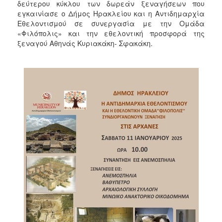
δεύτερου κύκλου των δωρεάν ξεναγήσεων που
2017
εγκαινίασε ο Δήμος Ηρακλείου και η Αντιδημαρχία
2016
Εθελοντισμού σε συνεργασία με την Ομάδα
«Φιλόπολις» και την εθελοντική προσφορά της
2015
ξεναγού Αθηνάς Κυριακάκη- Σφακάκη.
2013
2012
2011
2010
2006
ΔΗΜΟΤΗΣ
ΕΠΙΣΚΕΠΤΗΣ
ΗΡΑΚΛΕΙΟ
ΓΙΑ...