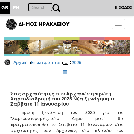
GR
EN
ΕΙΣΟΔΟΣ
ΕΠΙΚΑΙΡΟΤΗΤΑ
Toggle
navigati
Δελτία
Τύπου
Αρχείο
2026
...
Αρχική
Επικαιρότητα
2025
2025
2024
2023
2022
Στις αρχαιότητες των Αρχανών η πρώτη
Χαρτοδιαδρομή του 2025 Νέα ξενάγηση το
2021
Σάββατο 11 Ιανουαρίου
2020
Η πρώτη ξενάγηση του 2025 για τις
"Χαρτοδιαδρομές…στο Δήμο μας" θα
2019
πραγματοποιηθεί το Σάββατο 11 Ιανουαρίου στις
2018
αρχαιότητες των Αρχανών, στο πλαίσιο του