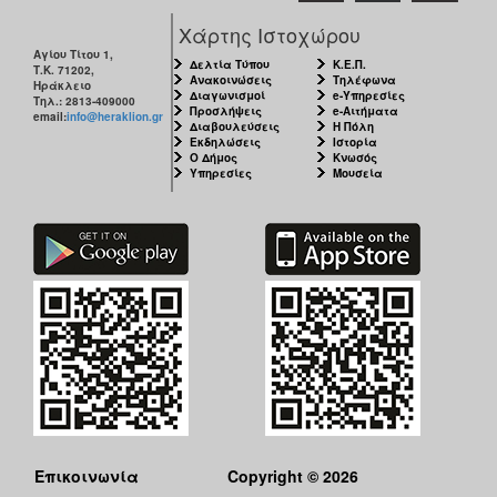
Χάρτης Ιστοχώρου
Αγίου Τίτου 1,
Δελτία Τύπου
Κ.Ε.Π.
Τ.Κ. 71202,
Ανακοινώσεις
Τηλέφωνα
Ηράκλειο
Διαγωνισμοί
e-Υπηρεσίες
Τηλ.: 2813-409000
Προσλήψεις
e-Αιτήματα
email:
info@heraklion.gr
Διαβουλεύσεις
Η Πόλη
Εκδηλώσεις
Ιστορία
Ο Δήμος
Κνωσός
Υπηρεσίες
Μουσεία
Επικοινωνία
Copyright © 2026