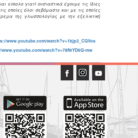
αι εύκολο γιατί ουσιαστικά έχουμε τις ίδιες
ις οποίες όλοι σεβόμαστε και με τις οποίες
τρεμα της γλωσσολογίας με την εξελικτική
ps://www.youtube.com/watch?v=1bjp2_CQVos
://www.youtube.com/watch?v=78NtYD6Q-mw