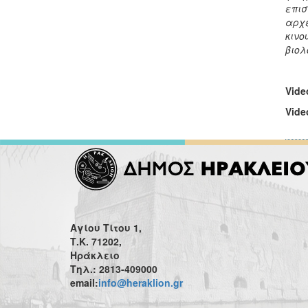
επισ
αρχέ
κινο
βιολ
Vide
Vide
Αγίου Τίτου 1,
Τ.Κ. 71202,
Ηράκλειο
Τηλ.: 2813-409000
email:
info@heraklion.gr