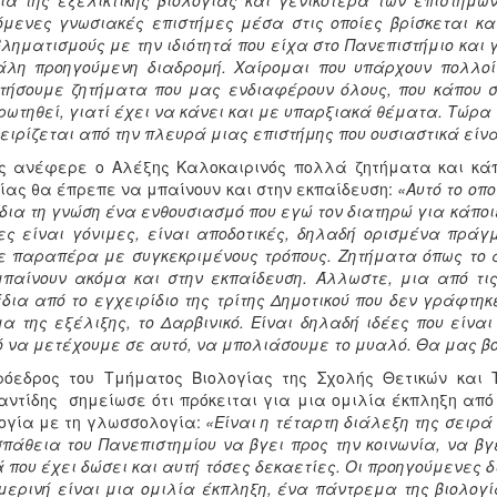
ιά της εξελικτικής βιολογίας και γενικότερα των επιστημώ
μενες γνωσιακές επιστήμες μέσα στις οποίες βρίσκεται κ
ληματισμούς με την ιδιότητά που είχα στο Πανεπιστήμιο και 
λη προηγούμενη διαδρομή. Χαίρομαι που υπάρχουν πολλοί
τήσουμε ζητήματα που μας ενδιαφέρουν όλους, που κάπου 
ωτηθεί, γιατί έχει να κάνει και με υπαρξιακά θέματα. Τώρα
ειρίζεται από την πλευρά μιας επιστήμης που ουσιαστικά είναι
 ανέφερε ο Αλέξης Καλοκαιρινός πολλά ζητήματα και κάπ
ίας θα έπρεπε να μπαίνουν και στην εκπαίδευση:
«Αυτό το οπ
ίδια τη γνώση ένα ενθουσιασμό που εγώ τον διατηρώ για κάπο
ες είναι γόνιμες, είναι αποδοτικές, δηλαδή ορισμένα πρά
 παραπέρα με συγκεκριμένους τρόπους. Ζητήματα όπως το α
παίνουν ακόμα και στην εκπαίδευση. Άλλωστε, μια από τι
δια από το εγχειρίδιο της τρίτης Δημοτικού που δεν γράφτηκ
α της εξέλιξης, το Δαρβινικό. Είναι δηλαδή ιδέες που είν
 να μετέχουμε σε αυτό, να μπολιάσουμε το μυαλό. Θα μας βο
όεδρος του Τμήματος Βιολογίας της Σχολής Θετικών και 
ντίδης σημείωσε ότι πρόκειται για μια ομιλία έκπληξη από
ογία με τη γλωσσολογία:
«Είναι η τέταρτη διάλεξη της σειρά
πάθεια του Πανεπιστημίου να βγει προς την κοινωνία, να βγ
 που έχει δώσει και αυτή τόσες δεκαετίες. Οι προηγούμενες δ
μερινή είναι μια ομιλία έκπληξη, ένα πάντρεμα της βιολογ