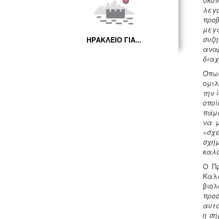
σκοπ
λεγό
προβ
μεγά
συζη
ΗΡΑΚΛΕΙΟ ΓΙΑ...
αναρ
διαχ
Όπως
ομιλ
την 
οποί
πάμε
να μ
«σχέ
σχήμ
καλό
Ο Πρ
Καλα
βιολ
προσ
αυτά
η ση