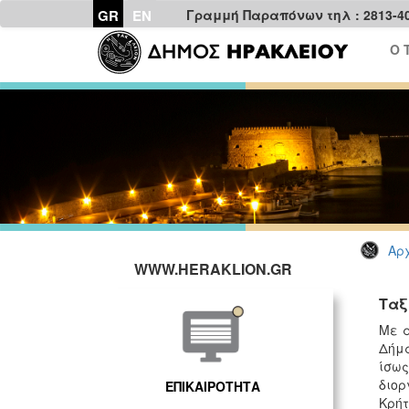
GR
EN
Γραμμή Παραπόνων τηλ : 2813-4
Ο 
Αρχ
WWW.HERAKLION.GR
Ταξ
Με α
Δήμα
ίσω
διορ
ΕΠΙΚΑΙΡΟΤΗΤΑ
Κρήτ