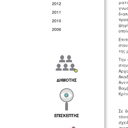
ματι
2012
γνω
2011
διακ
προσ
2010
ψηφί
2006
οποί
Επιπ
στου
της 
Την 
στην
Αρχα
Ακα
ΔΗΜΟΤΗΣ
Αντ
Βαμβ
Κρίτ
Σε δ
ΕΠΙΣΚΕΠΤΗΣ
τόνι
σχεδ