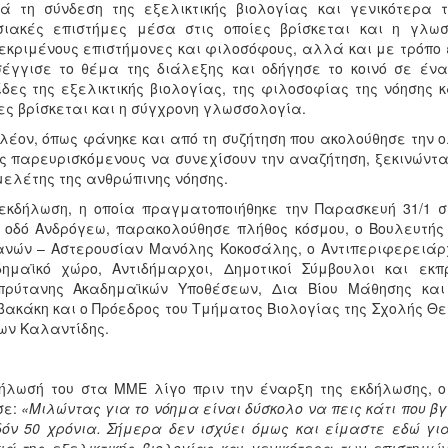
ά τη σύνδεση της εξελικτικής βιολογίας και γενικότερα
σιακές επιστήμες μέσα στις οποίες βρίσκεται και η γλ
εκριμένους επιστήμονες και φιλοσόφους, αλλά και με τρόπο
έγγισε το θέμα της διάλεξης και οδήγησε το κοινό σε ένα 
δες της εξελικτικής βιολογίας, της φιλοσοφίας της νόησης
ες βρίσκεται και η σύγχρονη γλωσσολογία.
λέον, όπως φάνηκε και από τη συζήτηση που ακολούθησε την 
ς παρευρισκόμενους να συνεχίσουν την αναζήτηση, ξεκινώντας
μελέτης της ανθρώπινης νόησης.
εκδήλωση, η οποία πραγματοποιήθηκε την Παρασκευή 31/1 
 οδό Ανδρόγεω, παρακολούθησε πλήθος κόσμου, ο Βουλευτής
νών – Αστερουσίαν Μανόλης Κοκοσάλης, ο Αντιπεριφερειάρχ
δημαϊκό χώρο, Αντιδήμαρχοι, Δημοτικοί Σύμβουλοι και εκ
ιπρύτανης Ακαδημαϊκών Υποθέσεων, Δια Βίου Μάθησης και 
ακάκη και ο Πρόεδρος του Τμήματος Βιολογίας της Σχολής Θε
ων Καλαντίδης.
ήλωσή του στα ΜΜΕ λίγο πριν την έναρξη της εκδήλωσης, 
σε:
«Μιλώντας για το νόημα είναι δύσκολο να πεις κάτι που βγ
όν 50 χρόνια. Σήμερα δεν ισχύει όμως και είμαστε εδώ γι