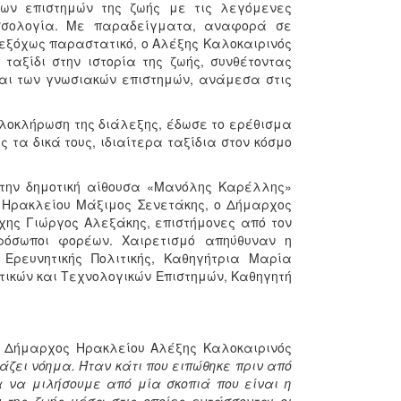
 των επιστημών της ζωής με τις λεγόμενες
ωσσολογία. Με παραδείγματα, αναφορά σε
 εξόχως παραστατικό, ο Αλέξης Καλοκαιρινός
ταξίδι στην ιστορία της ζωής, συνθέτοντας
 και των γνωσιακών επιστημών, ανάμεσα στις
ολοκλήρωση της διάλεξης, έδωσε το ερέθισμα
 τα δικά τους, ιδιαίτερα ταξίδια στον κόσμο
στην δημοτική αίθουσα «Μανόλης Καρέλλης»
 Ηρακλείου Μάξιμος Σενετάκης, ο Δήμαρχος
ης Γιώργος Αλεξάκης, επιστήμονες από τον
πρόσωποι φορέων. Χαιρετισμό απηύθυναν η
Ερευνητικής Πολιτικής, Καθηγήτρια Μαρία
τικών και Τεχνολογικών Επιστημών, Καθηγητή
ο Δήμαρχος Ηρακλείου Αλέξης Καλοκαιρινός
άζει νόημα. Ήταν κάτι που ειπώθηκε πριν από
α να μιλήσουμε από μία σκοπιά που είναι η