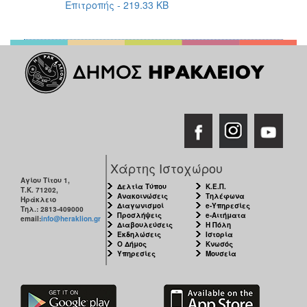
Επιτροπής - 219.33 KB
2017
2016
2015
2013
2012
2011
2010
2006
Χάρτης Ιστοχώρου
Αγίου Τίτου 1,
Δελτία Τύπου
Κ.Ε.Π.
Τ.Κ. 71202,
Ανακοινώσεις
Τηλέφωνα
Ηράκλειο
Διαγωνισμοί
e-Υπηρεσίες
Τηλ.: 2813-409000
Προσλήψεις
e-Αιτήματα
ΔΗΜΟΤΗΣ
email:
info@heraklion.gr
Διαβουλεύσεις
Η Πόλη
Εκδηλώσεις
Ιστορία
Ο Δήμος
Κνωσός
ΕΠΙΣΚΕΠΤΗΣ
Υπηρεσίες
Μουσεία
ΗΡΑΚΛΕΙΟ
ΓΙΑ...