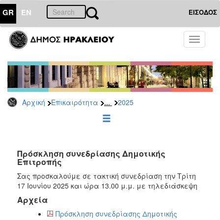
GR
EN
ΕΙΣΟΔΟΣ
ΕΠΙΚΑΙΡΟΤΗΤΑ
Toggle
navigati
Δελτία
Τύπου
Αρχείο
2026
...
Αρχική
Επικαιρότητα
2025
2025
2024
2023
2022
Πρόσκληση συνεδρίασης Δημοτικής
Επιτροπής
2021
Σας προσκαλούμε σε τακτική συνεδρίαση την Τρίτη
2020
17 Ιουνίου 2025 και ώρα 13.00 μ.μ. με τηλεδιάσκεψη
2019
Αρχεία
2018
Πρόσκληση συνεδρίασης Δημοτικής