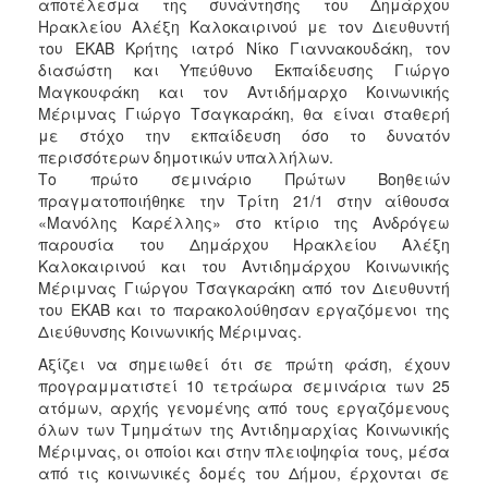
αποτέλεσμα της συνάντησης του Δημάρχου
Ηρακλείου Αλέξη Καλοκαιρινού με τον Διευθυντή
του ΕΚΑΒ Κρήτης ιατρό Νίκο Γιαννακουδάκη, τον
διασώστη και Υπεύθυνο Εκπαίδευσης Γιώργο
Μαγκουφάκη και τον Αντιδήμαρχο Κοινωνικής
Μέριμνας Γιώργο Τσαγκαράκη, θα είναι σταθερή
με στόχο την εκπαίδευση όσο το δυνατόν
περισσότερων δημοτικών υπαλλήλων.
Το πρώτο σεμινάριο Πρώτων Βοηθειών
πραγματοποιήθηκε την Τρίτη 21/1 στην αίθουσα
«Μανόλης Καρέλλης» στο κτίριο της Ανδρόγεω
παρουσία του Δημάρχου Ηρακλείου Αλέξη
Καλοκαιρινού και του Αντιδημάρχου Κοινωνικής
Μέριμνας Γιώργου Τσαγκαράκη από τον Διευθυντή
του ΕΚΑΒ και το παρακολούθησαν εργαζόμενοι της
Διεύθυνσης Κοινωνικής Μέριμνας.
Αξίζει να σημειωθεί ότι σε πρώτη φάση, έχουν
προγραμματιστεί 10 τετράωρα σεμινάρια των 25
ατόμων, αρχής γενομένης από τους εργαζόμενους
όλων των Τμημάτων της Αντιδημαρχίας Κοινωνικής
Μέριμνας, οι οποίοι και στην πλειοψηφία τους, μέσα
από τις κοινωνικές δομές του Δήμου, έρχονται σε