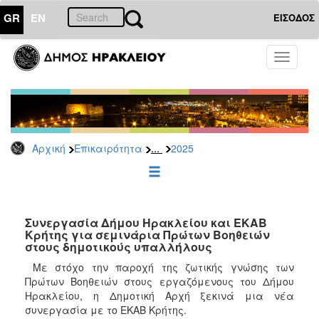
GR
EN
ΕΙΣΟΔΟΣ
ΕΠΙΚΑΙΡΟΤΗΤΑ
Toggle
navigati
Δελτία
Τύπου
Αρχείο
2026
...
Αρχική
Επικαιρότητα
2025
2025
2024
2023
2022
Συνεργασία Δήμου Ηρακλείου και ΕΚΑΒ
Κρήτης για σεμινάρια Πρώτων Βοηθειών
2021
στους δημοτικούς υπαλλήλους
2020
Με στόχο την παροχή της ζωτικής γνώσης των
Πρώτων Βοηθειών στους εργαζόμενους του Δήμου
2019
Ηρακλείου, η Δημοτική Αρχή ξεκινά μια νέα
2018
συνεργασία με το ΕΚΑΒ Κρήτης.