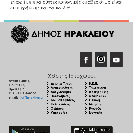
επαφή με ευαίσθητες κοινωνικές ομάδες όπως είναι
οι υπερήλικες και τα παιδιά.
Χάρτης Ιστοχώρου
Αγίου Τίτου 1,
Δελτία Τύπου
Κ.Ε.Π.
Τ.Κ. 71202,
Ανακοινώσεις
Τηλέφωνα
Ηράκλειο
Διαγωνισμοί
e-Υπηρεσίες
Τηλ.: 2813-409000
Προσλήψεις
e-Αιτήματα
email:
info@heraklion.gr
Διαβουλεύσεις
Η Πόλη
Εκδηλώσεις
Ιστορία
Ο Δήμος
Κνωσός
Υπηρεσίες
Μουσεία