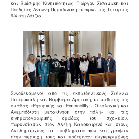
και Βιώσιμης Κινητικότητας Γιώργου Σισαμάκη και
2017
Παιδείας Αντώνη Περισυνάκη το πρωί της Τετάρτης
2016
9/4 στη Λότζια.
2015
2013
2012
2011
2010
2006
Συνοδευόμενοι από τις εκπαιδευτικούς Στέλλα
Πιταροκοίλη και Βαρβάρα Δρετάκη, οι μαθητές της
ΔΗΜΟΤΗΣ
ομάδας «Ρητορικής και Ecomobility - Οικολογική και
Ανεμπόδιστη μετακίνηση στην πόλη» και της
ΕΠΙΣΚΕΠΤΗΣ
κινηματογραφικής ομάδας του σχολείου,
παρουσίασαν στον Αλέξη Καλοκαιρινό και στους
ΗΡΑΚΛΕΙΟ
Αντιδημάρχους τα προβλήματα που κατέγραψαν
ΓΙΑ...
στην περιοχή τους και πρότειναν συγκεκριμένες