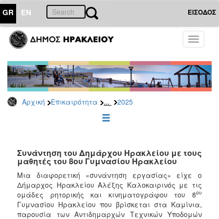
GR
EN
ΕΙΣΟΔΟΣ
ΕΠΙΚΑΙΡΟΤΗΤΑ
Toggle
navigati
Δελτία
Τύπου
Αρχείο
2026
...
Αρχική
Επικαιρότητα
2025
2025
2024
2023
2022
Συνάντηση του Δημάρχου Ηρακλείου με τους
μαθητές του 8ου Γυμνασίου Ηρακλείου
2021
Μια διαφορετική «συνάντηση εργασίας» είχε ο
2020
Δήμαρχος Ηρακλείου Αλέξης Καλοκαιρινός με τις
ου
ομάδες ρητορικής και κινηματογράφου του 8
2019
Γυμνασίου Ηρακλείου που βρίσκεται στα Καμίνια,
2018
παρουσία των Αντιδημαρχών Τεχνικών Υποδομών