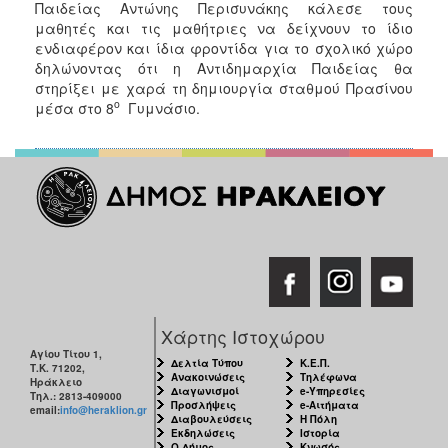
Παιδείας Αντώνης Περισυνάκης κάλεσε τους
μαθητές και τις μαθήτριες να δείχνουν το ίδιο
ενδιαφέρον και ίδια φροντίδα για το σχολικό χώρο
δηλώνοντας ότι η Αντιδημαρχία Παιδείας θα
στηρίξει με χαρά τη δημιουργία σταθμού Πρασίνου
ο
μέσα στο 8
Γυμνάσιο.
Χάρτης Ιστοχώρου
Αγίου Τίτου 1,
Δελτία Τύπου
Κ.Ε.Π.
Τ.Κ. 71202,
Ανακοινώσεις
Τηλέφωνα
Ηράκλειο
Διαγωνισμοί
e-Υπηρεσίες
Τηλ.: 2813-409000
Προσλήψεις
e-Αιτήματα
email:
info@heraklion.gr
Διαβουλεύσεις
Η Πόλη
Εκδηλώσεις
Ιστορία
Ο Δήμος
Κνωσός