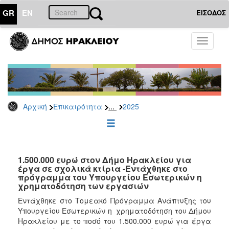
GR
EN
ΕΙΣΟΔΟΣ
ΕΠΙΚΑΙΡΟΤΗΤΑ
Toggle
navigati
Δελτία
Τύπου
Αρχείο
2026
...
Αρχική
Επικαιρότητα
2025
2025
2024
2023
2022
1.500.000 ευρώ στον Δήμο Ηρακλείου για
έργα σε σχολικά κτίρια -Εντάχθηκε στο
2021
πρόγραμμα του Υπουργείου Εσωτερικών η
χρηματοδότηση των εργασιών
2020
Εντάχθηκε στο Τομεακό Πρόγραμμα Ανάπτυξης του
2019
Υπουργείου Εσωτερικών η χρηματοδότηση του Δήμου
2018
Ηρακλείου με το ποσό του 1.500.000 ευρώ για έργα