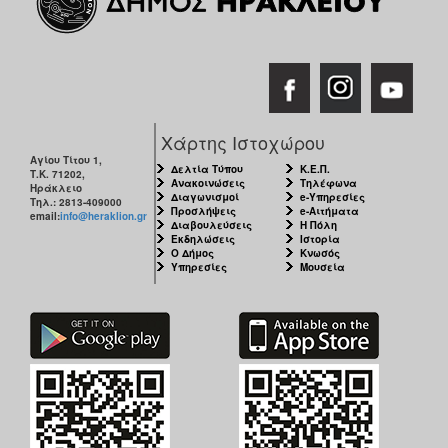
Χάρτης Ιστοχώρου
Αγίου Τίτου 1,
Δελτία Τύπου
Κ.Ε.Π.
Τ.Κ. 71202,
Ανακοινώσεις
Τηλέφωνα
Ηράκλειο
Διαγωνισμοί
e-Υπηρεσίες
Τηλ.: 2813-409000
Προσλήψεις
e-Αιτήματα
email:
info@heraklion.gr
Διαβουλεύσεις
Η Πόλη
Εκδηλώσεις
Ιστορία
Ο Δήμος
Κνωσός
Υπηρεσίες
Μουσεία