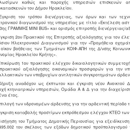
λωσίμων καθώς και παροχής υπηρεσιών επισκευών απ
κατασκευών του Δήμου Ηρακλείου.
 Έγκριση του τρόπου διενέργειας, των όρων και των τεχ
τρονικού διαγωνισμού της υπηρεσίας με τίτλο «Εκτέλεση αστι
 3ης ΓΡΑΜΜΗΣ ΜΙΝΙ BUS» και ορισμός επιτροπής διενέργειας/α
Έγκριση 2oυ Πρακτικού της Επιτροπής αξιολόγησης για τον έλ
σιου Ηλεκτρονικού Διαγωνισμού για την «Προμήθεια οχημάτ
 οίκον βοήθειας των Tμημάτων ΚΟΙΦ-ΑΠΗ της Δ/νσης Κοινωνι
νομίας Ηρακλείου Κρήτης».
Επικύρωση 1ου πρακτικού ελέγχου δικαιολογητικών συμμετοχ
πρακτικού αξιολόγησης οικονομικών προσφορών για την υπ
λλακτικών των υποβρυχίων αντλητικών συγκροτημάτων άρδευ
Κήρυξη αναδόχου ως έκπτωτου και έγκριση νέου Ανοικτού Δ
χή κτηνιατρικών υπηρεσιών, Ομάδα Α & Δ για την διαχείρι
ένα έτος.
Επιλογή των υδρονομέων άρδευσης για την αρδευτική περίοδο τ
Έγκριση καταβολής προστίμων εκπρόθεσμου ελέγχου ΚΤΕΟ των 
Εισήγηση του Τμήματος Δημοτικής Περιουσίας για εξειδίκευση 
495.002 του σκέλους των εξόδων δημοτικού προϋπολογισμού