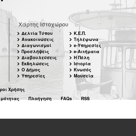
Χάρτης Ιστοχώρου
Δελτία Τύπου
Κ.Ε.Π.
Ανακοινώσεις
Τηλέφωνα
Διαγωνισμοί
e-Υπηρεσίες
Προσλήψεις
e-Αιτήματα
Διαβουλεύσεις
Η Πόλη
Εκδηλώσεις
Ιστορία
Ο Δήμος
Κνωσός
Υπηρεσίες
Μουσεία
ροι Χρήσης
ιμότητας
Πλοήγηση
FAQs
RSS