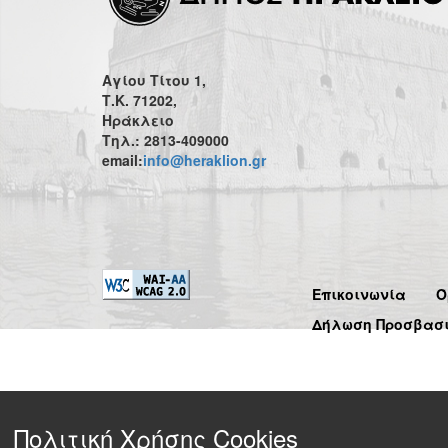
Αγίου Τίτου 1,
Τ.Κ. 71202,
Ηράκλειο
Τηλ.: 2813-409000
email:
info@heraklion.gr
Επικοινωνία
Ό
Δήλωση Προσβασ
Πολιτική Χρήσης Cookies