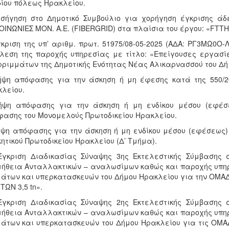
ίου πόλεως Ηρακλείου.
ισήγηση στο Δημοτικό Συμβούλιο για χορήγηση έγκρισης ά
ΟΙΝΩΝΙΕΣ ΜΟΝ. Α.Ε. (FIBERGRID) στα πλαίσια του έργου: «FTT
γκριση της υπ’ αριθμ. πρωτ. 51975/08-05-2025 (ΑΔΑ: ΡΓ3ΜΩ0
λεση της παροχής υπηρεσίας με τίτλο: «Επείγουσες εργασί
ριμμάτων της Δημοτικής Ενότητας Νέας Αλικαρνασσού του Δή
ήψη απόφασης για την άσκηση ή μη έφεσης κατά της 550/
λείου.
ήψη απόφασης για την άσκηση ή μη ενδίκου μέσου (εφέσε
ασης του Μονομελούς Πρωτοδικείου Ηρακλείου.
ήψη απόφασης για την άσκηση ή μη ενδίκου μέσου (εφέσεως)
κητικού Πρωτοδικείου Ηρακλείου (Δ’ Τμήμα).
 Έγκριση Διαδικασίας Σύναψης 3ης Εκτελεστικής Σύμβασης
ήθεια Ανταλλακτικών – αναλωσίμων καθώς και παροχής υπηρ
άτων και υπερκατασκευών του Δήμου Ηρακλείου για την ΟΜΑ
ΤΩΝ 3,5 tn».
 Έγκριση Διαδικασίας Σύναψης 2ης Εκτελεστικής Σύμβασης
ήθεια Ανταλλακτικών – αναλωσίμων καθώς και παροχής υπηρ
άτων και υπερκατασκευών του Δήμου Ηρακλείου για τις ΟΜΑΔ