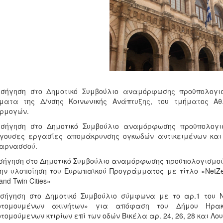
Εισήγηση στο Δημοτικό Συμβούλιο αναμόρφωσης προϋπολογ
ήματα της Δ/νσης Κοινωνικής Ανάπτυξης, του τμήματος Α
ρμογών.
Εισήγηση στο Δημοτικό Συμβούλιο αναμόρφωσης προϋπολογ
ίγουσες εργασίες απομάκρυνσης ογκωδών αντικειμένων και
αρνασσού.
ισήγηση στο Δημοτικό Συμβούλιο αναμόρφωσης προϋπολογισμού
ην υλοποίηση του Ευρωπαϊκού Προγράμματος με τίτλο «NetZeroC
 and Twin Cities»
ισήγηση στο Δημοτικό Συμβούλιο σύμφωνα με το αρ.1 του N
οτομουμένων ακινήτων» για απόφαση του Δήμου Ηρακ
τομούμενων κτιρίων επί των οδών Βικέλα αρ. 24, 26, 28 και Λου