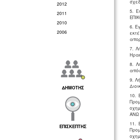
σχεδ
2012
5. Ε
2011
ΕΠΙΚ
2010
6. Έ
2006
εκτέ
απορ
7. Λ
Ηρακ
8. Λ
απόφ
9. Λ
Διοι
ΔΗΜΟΤΗΣ
10.
Προμ
οχημ
ΑΝΩ 
11.
ΕΠΙΣΚΕΠΤΗΣ
Προμ
οχημ