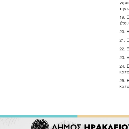
γενι
την 
19. 
έτου
20. 
21. 
22. 
23. 
24. 
κατα
25. 
κατα