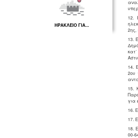
ανα
υπερ
12.
ηλεκ
ΗΡΑΚΛΕΙΟ ΓΙΑ...
2ης,
13. 
Δημό
κατ΄
Αστυ
14. 
2ου 
αντα
15. 
Παρο
για 
16. 
17. 
18. 
00-6