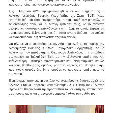
ζωής στα παιδιά στην Κρήτη και το 3ο Γ.Ε.Λ. Ηρακλείου την
πραγματοποίηση αντίστοιχου πρακτικού σεμιναρίου.
Στις 3 Μαρτίου 2023, πραγματοποιήθηκε σε δύο τμήματα της Γ’
Λυκείου, σεμινάριο Βασικής Υποστήριξης της Ζωής (BLS). Ήταν
εντυπωσιακή, και τους ευχαριστούμε, η συμμετοχή των μαθητών, ο
ενθουσιασμός τους και η ενεργή εμπλοκή τους, δημιουργώντας
σενάρια καταστάσεων, επικίνδυνων για τη ζωή, τα οποία έπρεπε να
αντιμετωπίσουν, δείχνοντάς μας ότι αυτός είναι ο δρόμος που πρέπει
να ακολουθήσουμε, η εκπαίδευση της νέας γενιάς.
Θα θέλαμε να ευχαριστήσουμε τον Δήμο Ηρακλείου, και κυρίως την
Αντιδήμαρχο Παιδείας, κ. Στέλα Καλογεράκη - Αρχοντάκη , το 3ο
Λύκειο και τον Διευθυντή, κ. Οικονόμου Αλέξανδρο, την υπεύθυνη
σεμιναρίων κα Ταβλαδάκη Έφη, με την εθελοντική ομάδα των κ.κ.
Στέλλα Μαρή, Ελευθερία Μαντζουρανάκη και Ελένη Μαρκάκη, καθώς
και τους βοηθούς της ομάδας, φοιτητές Ιατρικής και Νοσηλευτικής,
που χωρίς αυτούς δεν θα μπορούσε να πραγματοποιηθεί αυτό το
σεμινάριο.
Είναι ανάγκη στην εποχή μας όλοι να γνωρίζουν τις βασικές αρχές της
ΚΑΡΠΑ. Έτσι θα μπορέσουμε να σώσουμε ΖΩΕΣ! Ο Ιατρικός Σύλλογος
Ηρακλείου θα συνεχίσει την προσπάθειά του σε αυτή την κατεύθυνση,
με τη συνεργασία και την ενεργό συμμετοχή όλων των μελών του.