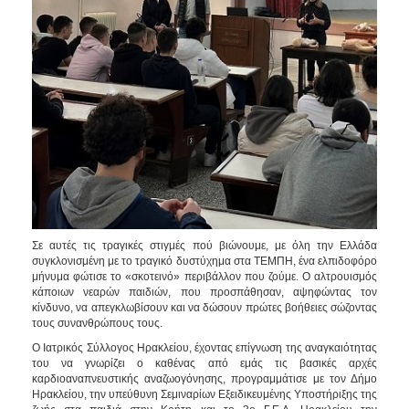
2017
2016
2015
2013
2012
2011
2010
2006
Σε αυτές τις τραγικές στιγμές πού βιώνουμε, με όλη την Ελλάδα
συγκλονισμένη με το τραγικό δυστύχημα στα ΤΕΜΠΗ, ένα ελπιδοφόρο
μήνυμα φώτισε το «σκοτεινό» περιβάλλον που ζούμε. Ο αλτρουισμός
ΔΗΜΟΤΗΣ
κάποιων νεαρών παιδιών, που προσπάθησαν, αψηφώντας τον
κίνδυνο, να απεγκλωβίσουν και να δώσουν πρώτες βοήθειες σώζοντας
τους συνανθρώπους τους.
ΕΠΙΣΚΕΠΤΗΣ
Ο Ιατρικός Σύλλογος Ηρακλείου, έχοντας επίγνωση της αναγκαιότητας
του να γνωρίζει ο καθένας από εμάς τις βασικές αρχές
ΗΡΑΚΛΕΙΟ
καρδιοαναπνευστικής αναζωογόνησης, προγραμμάτισε με τον Δήμο
ΓΙΑ...
Ηρακλείου, την υπεύθυνη Σεμιναρίων Εξειδικευμένης Υποστήριξης της