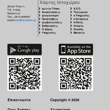
Χάρτης Ιστοχώρου
Αγίου Τίτου 1,
Δελτία Τύπου
Κ.Ε.Π.
Τ.Κ. 71202,
Ανακοινώσεις
Τηλέφωνα
Ηράκλειο
Διαγωνισμοί
e-Υπηρεσίες
Τηλ.: 2813-409000
Προσλήψεις
e-Αιτήματα
email:
info@heraklion.gr
Διαβουλεύσεις
Η Πόλη
Εκδηλώσεις
Ιστορία
Ο Δήμος
Κνωσός
Υπηρεσίες
Μουσεία
Επικοινωνία
Copyright © 2026
Όροι Χρήσης
Υλοποίηση