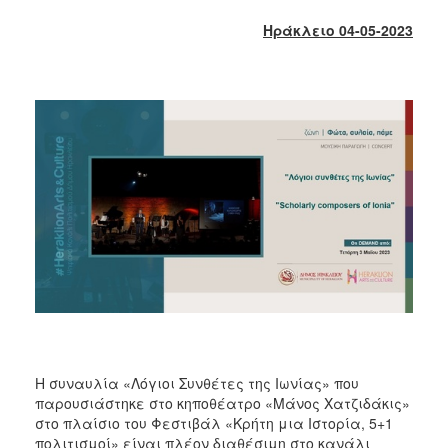
2017
Ηράκλειο 04-05-2023
2016
2015
2013
2012
2011
2010
2006
ΔΗΜΟΤΗΣ
ΕΠΙΣΚΕΠΤΗΣ
Η συναυλία «Λόγιοι Συνθέτες της Ιωνίας» που
παρουσιάστηκε στο κηποθέατρο «Μάνος Χατζιδάκις»
ΗΡΑΚΛΕΙΟ
στο πλαίσιο του Φεστιβάλ «Κρήτη μια Ιστορία, 5+1
ΓΙΑ...
πολιτισμοί» είναι πλέον διαθέσιμη στο κανάλι