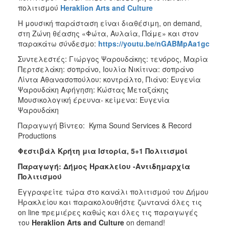
πολιτισμού
Heraklion Arts and Culture
Η μουσική παράσταση είναι διαθέσιμη, on demand,
στη Ζώνη θέασης «Φώτα, Αυλαία, Πάμε» και στον
παρακάτω σύνδεσμο:
https://youtu.be/nGABMpAa1gc
Συντελεστές: Γιώργος Ψαρουδάκης: τενόρος, Μαρία
Περτσελάκη: σοπράνο, Ιουλία Νικίτινα: σοπράνο
Λίντα Αθανασοπούλου: κοντράλτο, Πιάνο: Ευγενία
Ψαρουδάκη Αφήγηση: Κώστας Μεταξάκης
Μουσικολογική έρευνα- κείμενα: Ευγενία
Ψαρουδάκη
Παραγωγή Βίντεο: Kyma Sound Services & Record
Productions
Φεστιβάλ Κρήτη μια Ιστορία, 5+1 Πολιτισμοί
Παραγωγή: Δήμος Ηρακλείου -Αντιδημαρχία
Πολιτισμού
Εγγραφείτε τώρα στο κανάλι πολιτισμού του Δήμου
Ηρακλείου και παρακολουθήστε ζωντανά όλες τις
on line πρεμιέρες καθώς και όλες τις παραγωγές
του
Heraklion
Arts
and
Culture
on demand!