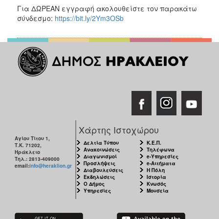
Για ΔΩΡΕΑΝ εγγραφή ακολουθείστε τον παρακάτω
σύνδεσμο:
https://bit.ly/2Ym3OSb
Χάρτης Ιστοχώρου
Αγίου Τίτου 1,
Δελτία Τύπου
Κ.Ε.Π.
Τ.Κ. 71202,
Ανακοινώσεις
Τηλέφωνα
Ηράκλειο
Διαγωνισμοί
e-Υπηρεσίες
Τηλ.: 2813-409000
Προσλήψεις
e-Αιτήματα
email:
info@heraklion.gr
Διαβουλεύσεις
Η Πόλη
Εκδηλώσεις
Ιστορία
Ο Δήμος
Κνωσός
Υπηρεσίες
Μουσεία