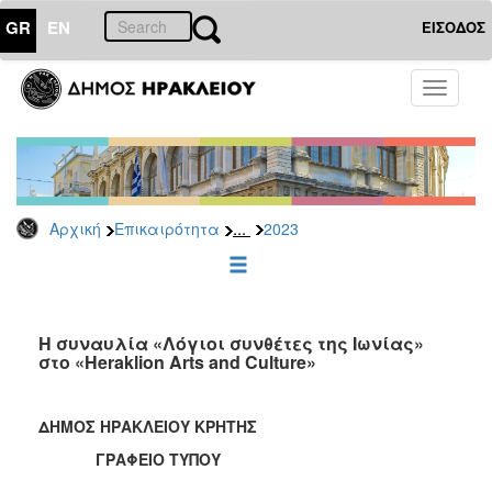
GR
EN
ΕΙΣΟΔΟΣ
ΕΠΙΚΑΙΡΟΤΗΤΑ
Toggle
navigati
Δελτία
Τύπου
Αρχείο
2026
...
Αρχική
Επικαιρότητα
2023
2025
2024
2023
2022
H συναυλία «Λόγιοι συνθέτες της Ιωνίας»
στο «Heraklion Arts and Culture»
2021
2020
ΔΗΜΟΣ ΗΡΑΚΛΕΙΟΥ ΚΡΗΤΗΣ
2019
ΓΡΑΦΕΙΟ ΤΥΠΟΥ
2018