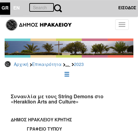
GR
EN
ΕΙΣΟΔΟΣ
ΕΠΙΚΑΙΡΟΤΗΤΑ
Toggle
navigati
Δελτία
Τύπου
Αρχείο
2026
...
Αρχική
Επικαιρότητα
2023
2025
2024
2023
2022
Συναυλία με τους String Demons στο
«Heraklion Arts and Culture»
2021
2020
ΔΗΜΟΣ ΗΡΑΚΛΕΙΟΥ ΚΡΗΤΗΣ
2019
ΓΡΑΦΕΙΟ ΤΥΠΟΥ
2018