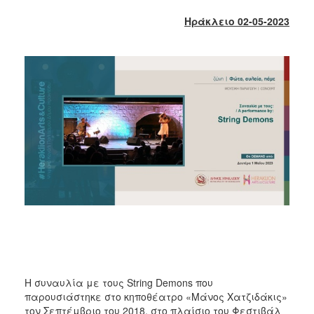
2017
Ηράκλειο
02-05-2023
2016
2015
2013
2012
2011
2010
2006
ΔΗΜΟΤΗΣ
ΕΠΙΣΚΕΠΤΗΣ
Η συναυλία με τους String Demons που
ΗΡΑΚΛΕΙΟ
παρουσιάστηκε στο κηποθέατρο «Μάνος Χατζιδάκις»
ΓΙΑ...
τον Σεπτέμβριο του 2018, στο πλαίσιο του Φεστιβάλ