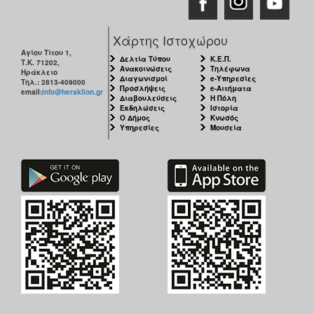
Χάρτης Ιστοχώρου
Αγίου Τίτου 1,
Δελτία Τύπου
Κ.Ε.Π.
Τ.Κ. 71202,
Ανακοινώσεις
Τηλέφωνα
Ηράκλειο
Διαγωνισμοί
e-Υπηρεσίες
Τηλ.: 2813-409000
Προσλήψεις
e-Αιτήματα
email:
info@heraklion.gr
Διαβουλεύσεις
Η Πόλη
Εκδηλώσεις
Ιστορία
Ο Δήμος
Κνωσός
Υπηρεσίες
Μουσεία