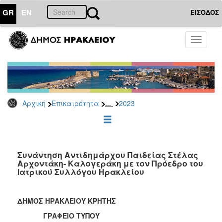
GR
EN
ΕΙΣΟΔΟΣ
ΕΠΙΚΑΙΡΟΤΗΤΑ
Toggle
navigati
Δελτία
Τύπου
Αρχείο
2026
...
Αρχική
Επικαιρότητα
2023
2025
2024
2023
2022
Συνάντηση Αντιδημάρχου Παιδείας Στέλας
Αρχοντάκη- Καλογεράκη με τον Πρόεδρο του
2021
Ιατρικού Συλλόγου Ηρακλείου
2020
2019
ΔΗΜΟΣ ΗΡΑΚΛΕΙΟΥ ΚΡΗΤΗΣ
2018
ΓΡΑΦΕΙΟ ΤΥΠΟΥ