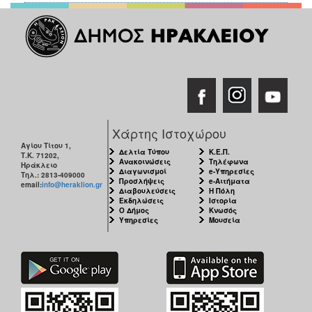
Χάρτης Ιστοχώρου
Αγίου Τίτου 1,
Δελτία Τύπου
Κ.Ε.Π.
Τ.Κ. 71202,
Ανακοινώσεις
Τηλέφωνα
Ηράκλειο
Διαγωνισμοί
e-Υπηρεσίες
Τηλ.: 2813-409000
Προσλήψεις
e-Αιτήματα
email:
info@heraklion.gr
Διαβουλεύσεις
Η Πόλη
Εκδηλώσεις
Ιστορία
Ο Δήμος
Κνωσός
Υπηρεσίες
Μουσεία