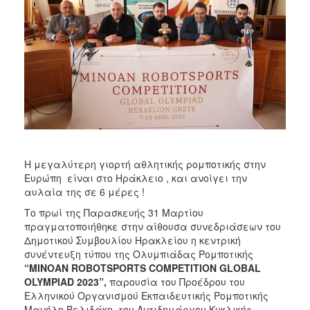
2017
2016
2015
2013
2012
2011
2010
2006
Η μεγαλύτερη γιορτή αθλητικής ρομποτικής στην
Ευρώπη είναι στο Ηράκλειο , και ανοίγει την
αυλαία της σε 6 μέρες !
Το πρωί της Παρασκευής 31 Μαρτίου
ΔΗΜΟΤΗΣ
πραγματοποιήθηκε στην αίθουσα συνεδριάσεων του
Δημοτικού Συμβουλίου Ηρακλείου η κεντρική
ΕΠΙΣΚΕΠΤΗΣ
συνέντευξη τύπου της Ολυμπιάδας Ρομποτικής
“
MINOAN
ROBOTSPORTS
COMPETITION
GLOBAL
OLYMPIAD
2023”,
παρουσία του Προέδρου του
ΗΡΑΚΛΕΙΟ
ΓΙΑ...
Ελληνικού Οργανισμού Εκπαιδευτικής Ρομποτικής
Μανόλη Βελιδάκη, του Αντιδημάρχου Κυκλικής