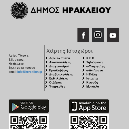
Χάρτης Ιστοχώρου
Αγίου Τίτου 1,
Δελτία Τύπου
Κ.Ε.Π.
Τ.Κ. 71202,
Ανακοινώσεις
Τηλέφωνα
Ηράκλειο
Διαγωνισμοί
e-Υπηρεσίες
Τηλ.: 2813-409000
Προσλήψεις
e-Αιτήματα
email:
info@heraklion.gr
Διαβουλεύσεις
Η Πόλη
Εκδηλώσεις
Ιστορία
Ο Δήμος
Κνωσός
Υπηρεσίες
Μουσεία