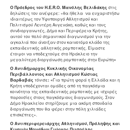
Ο Πρόεδρος του
H
.
E
.
R
.
O
. Μανόλης Βελιδάκης
στις
δηλώσεις του ανέφερε: «θα ήθελα να ευχαριστήσω
ιδιαιτέρως τον Υφυπουργό Αθλητισμού και
Πολιτισμού Λευτέρη Αυγενάκη, καθώς και τους
συνδιοργανωτές, Δήμο και Περιφέρεια Κρήτης,
αυτού του πολύ σημαντικού διαγωνισμού για την
αγκαλιά που άνοιξαν στον καινοτόμο κλάδο της
εκπαιδευτικής αθλητικής ρομποτικής. Είμαστε
έτοιμοι να υποδεχτούμε στο Ηράκλειο την
μεγαλύτερη διοργάνωση ρομποτικής στην Ευρώπη
»
Ο Αντιδήμαρχος Κυκλικής Οικονομίας
Περιβάλλοντος και Αθλητισμού Κώστας
Βαρδαβάς
τόνισε
: «
Για πρώτη φορά η Ελλάδα και η
Κρήτη υποδέχονται ομάδες από τη παγκόσμια
κοινότητα της εκπαιδευτικής ρομποτικής με ισχυρές
παρουσίες στους παγκόσμιους διαγωνισμούς. Στον
Δήμο Ηρακλείου στηρίζουμε μια ακόμη σπουδαία
διοργάνωση που θα φέρει στην πόλη χιλιάδες
επισκέπτες».
Ο Αντιπεριφερειάρχης Αθλητισμού, Πρόληψης και
Κινητών Μονάδων Γιώργος Πιτσούλης