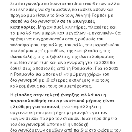
Στο διαγωνισμό καλούνται παιδιά από 6 ετών αλλά
και ενήλικες να σχεδιάσουν, κατασκευάσουν και
προγραμματίσουν το δικό τους Αθλητή-Ρομπότ με
σκοπό να διαγωνιστούν
σε 16 αθλητικές
κατηγορίες
. Μηχανισμοί, κινητήρες, πλακέτες και
τα μυαλά των μικρών και μεγάλων «μηχανικών» θα
πρέπει να συγχρονιστούν στους ρυθμούς του
ποδοσφαίρου, της πάλης, του ράλι, του μαραθωνίου,
του δρόμου μετ’ εμποδίων, της κωπηλασίας, της
σκοποβολής, της τοξοβολίας, της σκυταλοδρομίας
κ.α. Ιδιαίτερη τιμή και αναγνώριση για το 2023 θα
δοθεί στις αποστολές από τη Ρουμανία. Για το 2023
η Ρουμανία θα αποτελεί «τιμώμενη χώρα» του
διαγωνισμού με ιδιαίτερες εκπλήξεις για τους
καλεσμένους και τους συμμετέχοντες.
Η
είσοδος στην τελετή έναρξης αλλά και η
παρακολούθηση του αγωνιστικού μέρους είναι
ελεύθερη για το κοινό
, ενώ παράλληλα η
οργανωτική επιτροπή έχει μεριμνήσει για τον
«αγωνιστικό» παλμό του σταδίου. Ιδιαίτερο σημείο
του διαγωνισμού αποτελεί η υποδοχή
διαγωνιζόμενων ομάδων από παιδιά στο φάσμα του