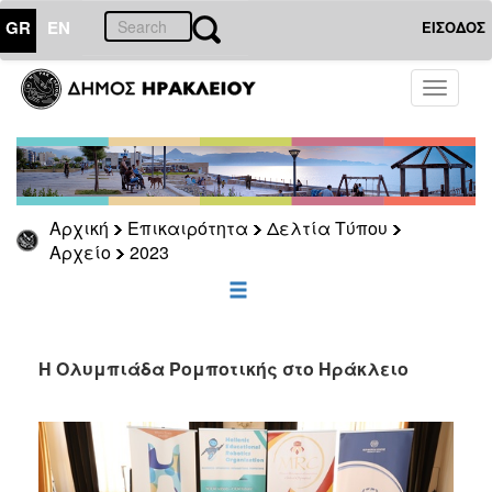
GR
EN
ΕΙΣΟΔΟΣ
ΕΠΙΚΑΙΡΟΤΗΤΑ
Toggle
navigati
Δελτία
Τύπου
Αρχείο
2026
Αρχική
Επικαιρότητα
Δελτία Τύπου
2025
Αρχείο
2023
2024
2023
2022
Η Ολυμπιάδα Ρομποτικής στο Ηράκλειο
2021
2020
2019
2018