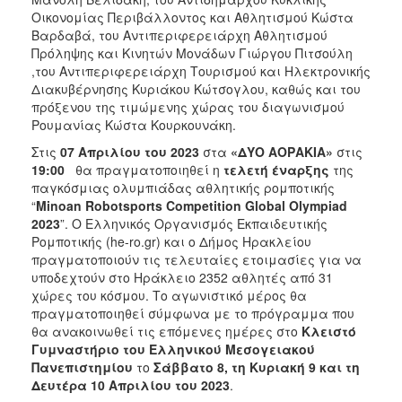
Οικονομίας Περιβάλλοντος και Αθλητισμού Κώστα
Βαρδαβά, του Αντιπεριφερειάρχη Αθλητισμού
Πρόληψης και Κινητών Μονάδων Γιώργου Πιτσούλη
,του Αντιπεριφερειάρχη Τουρισμού και Ηλεκτρονικής
Διακυβέρνησης Κυριάκου Κώτσογλου, καθώς και του
πρόξενου της τιμώμενης χώρας του διαγωνισμού
Ρουμανίας Κώστα Κουρκουνάκη.
Στις
07 Απριλίου του 2023
στα
«ΔΥΟ ΑΟΡΑΚΙΑ»
στις
19:00
θα πραγματοποιηθεί η
τελετή έναρξης
της
παγκόσμιας ολυμπιάδας αθλητικής ρομποτικής
“
Minoan
Robotsports
Competition
Global
Olympiad
2023
”. Ο Ελληνικός Οργανισμός Εκπαιδευτικής
Ρομποτικής (he-ro.gr) και ο Δήμος Ηρακλείου
πραγματοποιούν τις τελευταίες ετοιμασίες για να
υποδεχτούν στο Ηράκλειο 2352 αθλητές από 31
χώρες του κόσμου. Το αγωνιστικό μέρος θα
πραγματοποιηθεί σύμφωνα με το πρόγραμμα που
θα ανακοινωθεί τις επόμενες ημέρες στο
Κλειστό
Γυμναστήριο του Ελληνικού Μεσογειακού
Πανεπιστημίου
το
Σάββατο 8, τη Κυριακή 9 και τη
Δευτέρα 10 Απριλίου του 2023
.