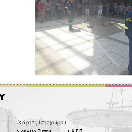
Χάρτης Ιστοχώρου
Δελτία Τύπου
Κ.Ε.Π.