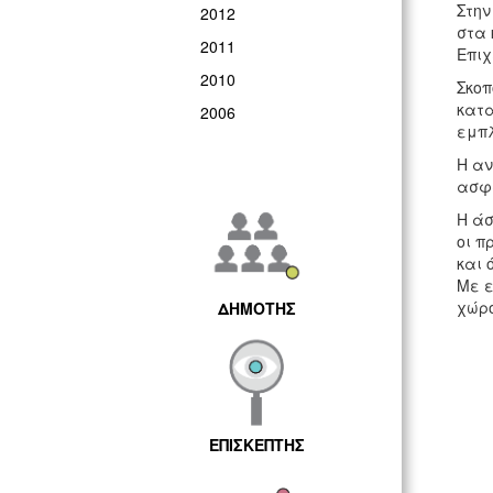
Στην
2012
στα 
2011
Επιχ
2010
Σκοπ
κατα
2006
εμπ
Η αν
ασφά
Η άσ
οι π
και 
Με ε
χώρ
ΔΗΜΟΤΗΣ
ΕΠΙΣΚΕΠΤΗΣ