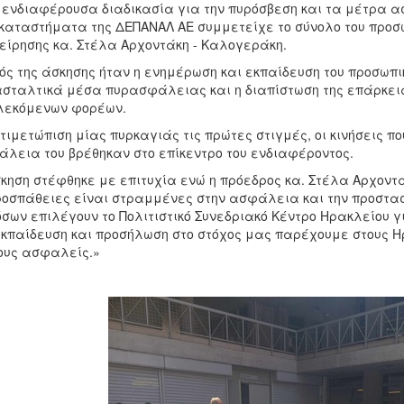
 ενδιαφέρουσα διαδικασία για την πυρόσβεση και τα μέτρα α
καταστήματα της ΔΕΠΑΝΑΛ ΑΕ συμμετείχε το σύνολο του προσω
είρησης κα. Στέλα Αρχοντάκη - Καλογεράκη.
ός της άσκησης ήταν η ενημέρωση και εκπαίδευση του προσωπικ
σταλτικά μέσα πυρασφάλειας και η διαπίστωση της επάρκει
λεκόμενων φορέων.
τιμετώπιση μίας πυρκαγιάς τις πρώτες στιγμές, οι κινήσεις που
λεια του βρέθηκαν στο επίκεντρο του ενδιαφέροντος.
κηση στέφθηκε με επιτυχία ενώ η πρόεδρος κα. Στέλα Αρχοντ
ροσπάθειες είναι στραμμένες στην ασφάλεια και την προστ
όσων επιλέγουν το Πολιτιστικό Συνεδριακό Κέντρο Ηρακλείου 
κπαίδευση και προσήλωση στο στόχος μας παρέχουμε στους Ηρ
ους ασφαλείς.»