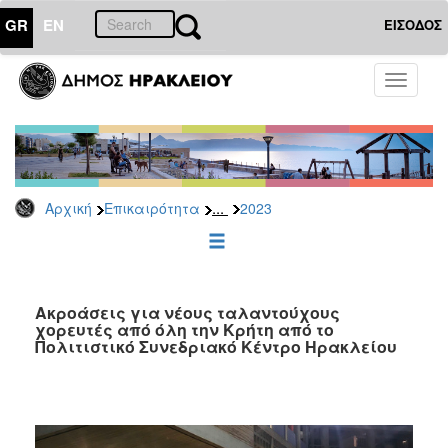
GR
EN
ΕΙΣΟΔΟΣ
ΕΠΙΚΑΙΡΟΤΗΤΑ
Toggle
navigati
Δελτία
Τύπου
Αρχείο
2026
...
Αρχική
Επικαιρότητα
2023
2025
2024
2023
2022
Ακροάσεις για νέους ταλαντούχους
χορευτές από όλη την Κρήτη από το
2021
Πολιτιστικό Συνεδριακό Κέντρο Ηρακλείου
2020
2019
2018