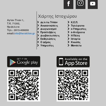
Χάρτης Ιστοχώρου
Αγίου Τίτου 1,
Δελτία Τύπου
Κ.Ε.Π.
Τ.Κ. 71202,
Ανακοινώσεις
Τηλέφωνα
Ηράκλειο
Διαγωνισμοί
e-Υπηρεσίες
Τηλ.: 2813-409000
Προσλήψεις
e-Αιτήματα
email:
info@heraklion.gr
Διαβουλεύσεις
Η Πόλη
Εκδηλώσεις
Ιστορία
Ο Δήμος
Κνωσός
Υπηρεσίες
Μουσεία