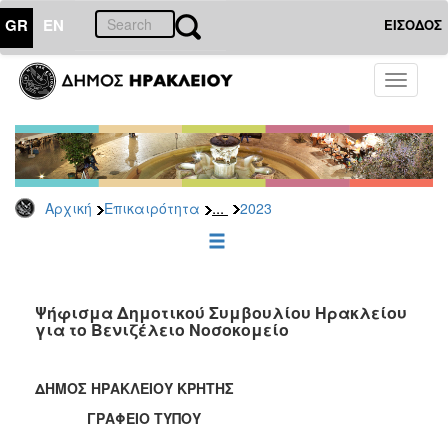
GR
EN
ΕΙΣΟΔΟΣ
ΕΠΙΚΑΙΡΟΤΗΤΑ
Toggle
navigati
Δελτία
Τύπου
Αρχείο
2026
...
Αρχική
Επικαιρότητα
2023
2025
2024
2023
2022
Ψήφισμα Δημοτικού Συμβουλίου Ηρακλείου
για το Βενιζέλειο Νοσοκομείο
2021
2020
ΔΗΜΟΣ ΗΡΑΚΛΕΙΟΥ ΚΡΗΤΗΣ
2019
ΓΡΑΦΕΙΟ ΤΥΠΟΥ
2018