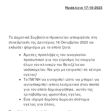
2017
Ηράκλειο 17-10-2023
2016
2015
2013
2012
Το Δημοτικό Συμβούλιο Ηρακλείου αποφάσισε στη
2011
συνεδρίαση της Δευτέρας 16 Οκτωβρίου 2023 να
εκδώσει ψήφισμα με το οποίο ζητά:
2010
Άμεσες προσλήψεις του αναγκαίου
2006
προσωπικού για την εύρυθμη λειτουργία
όλων τον κλινικών του Βενιζέλειου
νοσοκομείου. Να μην μετατραπεί σε κέντρο
υγείας!
Το ΠΑΓΝΗ να ενισχυθεί ώστε να μπορεί να
ΔΗΜΟΤΗΣ
ανταποκριθεί αποτελεσματικά στον σκοπό
για τον οποίο δημιουργήθηκε, αυτόν της
ΕΠΙΣΚΕΠΤΗΣ
τριτοβάθμιας φροντίδας υγείας.
Ένα ισχυρό δημόσιο δωρεάν σύστημα
ΗΡΑΚΛΕΙΟ
υγείας για όλους.
ΓΙΑ...