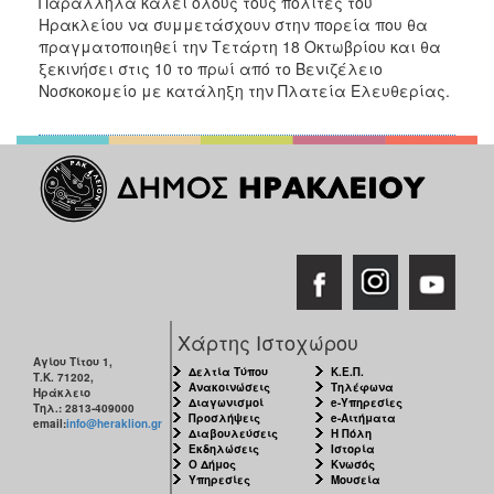
Παράλληλα καλεί όλους τους πολίτες του
Ηρακλείου να συμμετάσχουν στην πορεία που θα
πραγματοποιηθεί την Τετάρτη 18 Οκτωβρίου και θα
ξεκινήσει στις 10 το πρωί από το Βενιζέλειο
Νοσκοκομείο με κατάληξη την Πλατεία Ελευθερίας.
Χάρτης Ιστοχώρου
Αγίου Τίτου 1,
Δελτία Τύπου
Κ.Ε.Π.
Τ.Κ. 71202,
Ανακοινώσεις
Τηλέφωνα
Ηράκλειο
Διαγωνισμοί
e-Υπηρεσίες
Τηλ.: 2813-409000
Προσλήψεις
e-Αιτήματα
email:
info@heraklion.gr
Διαβουλεύσεις
Η Πόλη
Εκδηλώσεις
Ιστορία
Ο Δήμος
Κνωσός
Υπηρεσίες
Μουσεία